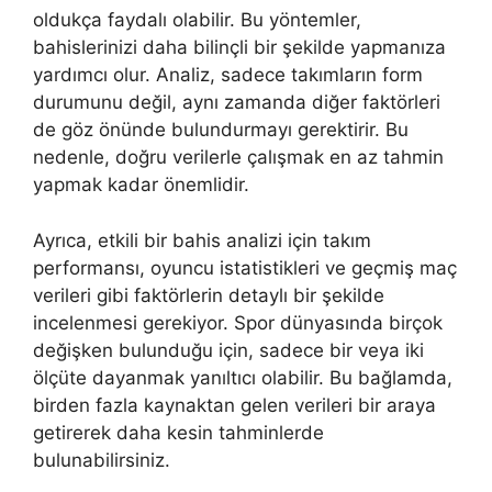
oldukça faydalı olabilir. Bu yöntemler,
bahislerinizi daha bilinçli bir şekilde yapmanıza
yardımcı olur. Analiz, sadece takımların form
durumunu değil, aynı zamanda diğer faktörleri
de göz önünde bulundurmayı gerektirir. Bu
nedenle, doğru verilerle çalışmak en az tahmin
yapmak kadar önemlidir.
Ayrıca, etkili bir bahis analizi için takım
performansı, oyuncu istatistikleri ve geçmiş maç
verileri gibi faktörlerin detaylı bir şekilde
incelenmesi gerekiyor. Spor dünyasında birçok
değişken bulunduğu için, sadece bir veya iki
ölçüte dayanmak yanıltıcı olabilir. Bu bağlamda,
birden fazla kaynaktan gelen verileri bir araya
getirerek daha kesin tahminlerde
bulunabilirsiniz.