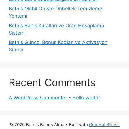
Betnis Mobil Girişte Önbellek Temizleme
Yöntemi
Betnis Bahis Kuralları ve Oran Hesaplama
Sistemi
Betnis Güncel Bonus Kodları ve Aktivasyon
Süreci
Recent Comments
A WordPress Commenter
-
Hello world!
© 2026 Betnis Bonus Alma
• Built with
GeneratePress