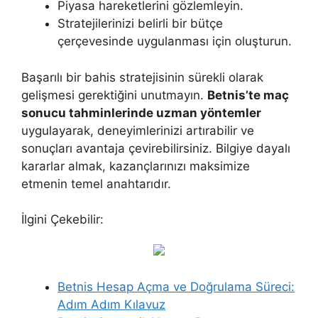
Piyasa hareketlerini gözlemleyin.
Stratejilerinizi belirli bir bütçe
çerçevesinde uygulanması için oluşturun.
Başarılı bir bahis stratejisinin sürekli olarak
gelişmesi gerektiğini unutmayın.
Betnis’te maç
sonucu tahminlerinde uzman yöntemler
uygulayarak, deneyimlerinizi artırabilir ve
sonuçları avantaja çevirebilirsiniz. Bilgiye dayalı
kararlar almak, kazançlarınızı maksimize
etmenin temel anahtarıdır.
İlgini Çekebilir:
Betnis Hesap Açma ve Doğrulama Süreci:
Adım Adım Kılavuz