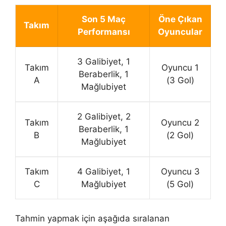
Son 5 Maç
Öne Çıkan
Takım
Performansı
Oyuncular
3 Galibiyet, 1
Takım
Oyuncu 1
Beraberlik, 1
A
(3 Gol)
Mağlubiyet
2 Galibiyet, 2
Takım
Oyuncu 2
Beraberlik, 1
B
(2 Gol)
Mağlubiyet
Takım
4 Galibiyet, 1
Oyuncu 3
C
Mağlubiyet
(5 Gol)
Tahmin yapmak için aşağıda sıralanan