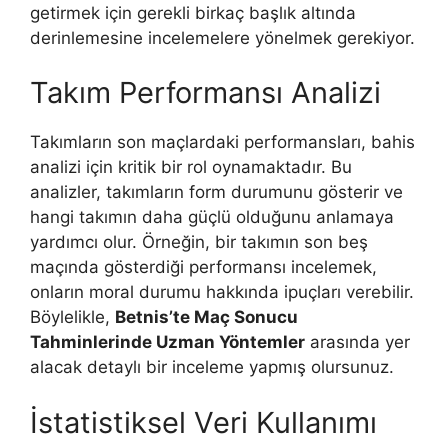
getirmek için gerekli birkaç başlık altında
derinlemesine incelemelere yönelmek gerekiyor.
Takım Performansı Analizi
Takımların son maçlardaki performansları, bahis
analizi için kritik bir rol oynamaktadır. Bu
analizler, takımların form durumunu gösterir ve
hangi takımın daha güçlü olduğunu anlamaya
yardımcı olur. Örneğin, bir takımın son beş
maçında gösterdiği performansı incelemek,
onların moral durumu hakkında ipuçları verebilir.
Böylelikle,
Betnis’te Maç Sonucu
Tahminlerinde Uzman Yöntemler
arasında yer
alacak detaylı bir inceleme yapmış olursunuz.
İstatistiksel Veri Kullanımı