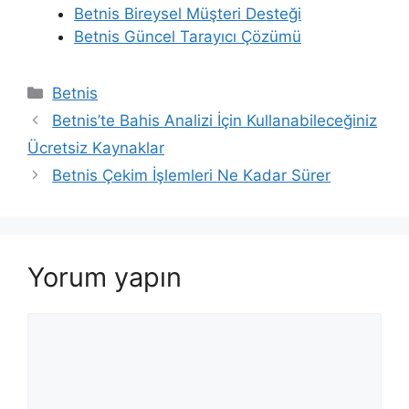
Betnis Bireysel Müşteri Desteği
Betnis Güncel Tarayıcı Çözümü
Kategoriler
Betnis
Betnis’te Bahis Analizi İçin Kullanabileceğiniz
Ücretsiz Kaynaklar
Betnis Çekim İşlemleri Ne Kadar Sürer
Yorum yapın
Yorum