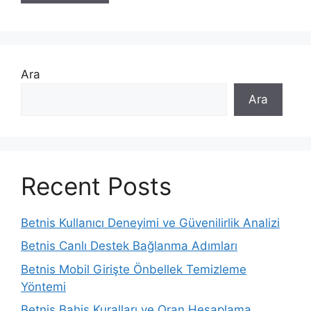
Ara
Ara
Recent Posts
Betnis Kullanıcı Deneyimi ve Güvenilirlik Analizi
Betnis Canlı Destek Bağlanma Adımları
Betnis Mobil Girişte Önbellek Temizleme
Yöntemi
Betnis Bahis Kuralları ve Oran Hesaplama