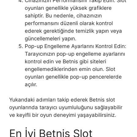
Cihazınızın Performansını Takip Edin: Slot
oyunları genellikle yüksek grafiklere
sahiptir. Bu nedenle, cihazınızın
performansını düzenli olarak kontrol
ederek gerektiğinde temizlik yapın veya
güncellemeleri yapın.
Pop-up Engelleme Ayarlarını Kontrol Edin:
Tarayıcınızın pop-up engelleme ayarlarını
kontrol edin ve Betnis gibi siteleri
engellemediklerinden emin olun. Slot
oyunları genellikle pop-up pencerelerde
açılır.
Yukarıdaki adımları takip ederek Betnis slot
oyunlarında tarayıcı uyumluluğunu sağlayabilir
ve keyifli bir oyun deneyimi yaşayabilirsiniz.
En İyi Betnis Slot