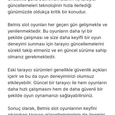
güncellemeleri teknolojinin hızla ilerlediği
günümüzde oldukça kritik bir konudur.
Betnis slot oyunları her geçen gün gelişmekte ve
yenilenmektedir. Bu oyunların daha iyi bir
şekilde çalışması ve size daha keyifli bir oyun
deneyimi sunması için tarayıcı güncellemelerini
sürekli takip etmeniz ve en güncel sürüme sahip
olmanız gerekmektedir.
Eski tarayıcı sürümleri genellikle güvenlik açıkları
içerir ve bu da oyun deneyiminizi olumsuz
etkileyebilir. Güncel bir tarayıcı ile hem oyunların
daha hızlı çalışmasını hem de daha güvenli bir
şekilde oyun oynamanızı sağlayabilirsiniz.
Sonuç olarak, Betnis slot oyunlarının keyfini
çıkarırken tarayıcı güncellemelerinin de önemini