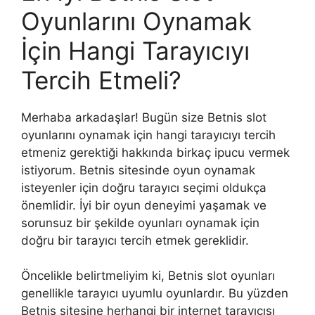
Oyunlarını Oynamak
İçin Hangi Tarayıcıyı
Tercih Etmeli?
Merhaba arkadaşlar! Bugün size Betnis slot
oyunlarını oynamak için hangi tarayıcıyı tercih
etmeniz gerektiği hakkında birkaç ipucu vermek
istiyorum. Betnis sitesinde oyun oynamak
isteyenler için doğru tarayıcı seçimi oldukça
önemlidir. İyi bir oyun deneyimi yaşamak ve
sorunsuz bir şekilde oyunları oynamak için
doğru bir tarayıcı tercih etmek gereklidir.
Öncelikle belirtmeliyim ki, Betnis slot oyunları
genellikle tarayıcı uyumlu oyunlardır. Bu yüzden
Betnis sitesine herhangi bir internet tarayıcısı