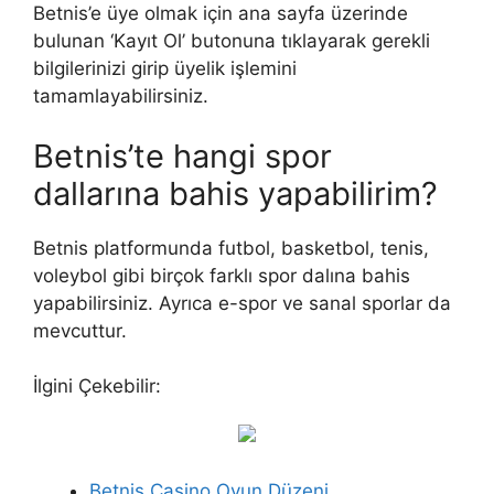
Betnis’e üye olmak için ana sayfa üzerinde
bulunan ‘Kayıt Ol’ butonuna tıklayarak gerekli
bilgilerinizi girip üyelik işlemini
tamamlayabilirsiniz.
Betnis’te hangi spor
dallarına bahis yapabilirim?
Betnis platformunda futbol, basketbol, tenis,
voleybol gibi birçok farklı spor dalına bahis
yapabilirsiniz. Ayrıca e-spor ve sanal sporlar da
mevcuttur.
İlgini Çekebilir:
Betnis Casino Oyun Düzeni