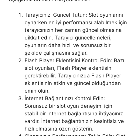
Tarayıcınızı Güncel Tutun: Slot oyunlarını
oynarken en iyi performansı alabilmek için
tarayıcınızın her zaman güncel olmasına
dikkat edin. Tarayıcı güncellemeleri,
oyunların daha hızlı ve sorunsuz bir
şekilde çalışmasını sağlar.
Flash Player Eklentisini Kontrol Edin: Bazı
slot oyunları, Flash Player eklentisini
gerektirebilir. Tarayıcınızda Flash Player
eklentisinin etkin ve güncel olduğundan
emin olun.
İnternet Bağlantınızı Kontrol Edin:
Sorunsuz bir slot oyun deneyimi için
stabil bir internet bağlantısına ihtiyacınız
vardır. İnternet bağlantınızın kesintisiz ve
hızlı olmasına özen gösterin.