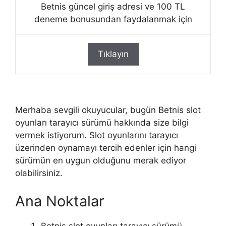
Betnis güncel giriş adresi ve 100 TL
deneme bonusundan faydalanmak için
Tıklayın
Merhaba sevgili okuyucular, bugün Betnis slot
oyunları tarayıcı sürümü hakkında size bilgi
vermek istiyorum. Slot oyunlarını tarayıcı
üzerinden oynamayı tercih edenler için hangi
sürümün en uygun olduğunu merak ediyor
olabilirsiniz.
Ana Noktalar
Betnis slot oyunları tarayıcı sürümü