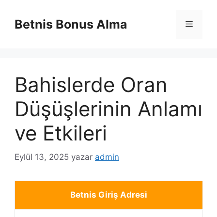
İçeriğe
atla
Betnis Bonus Alma
Menü
Bahislerde Oran
Düşüşlerinin Anlamı
ve Etkileri
Eylül 13, 2025
yazar
admin
Betnis Giriş Adresi