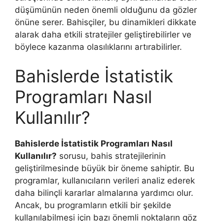
düşümünün neden önemli olduğunu da gözler
önüne serer. Bahisçiler, bu dinamikleri dikkate
alarak daha etkili stratejiler geliştirebilirler ve
böylece kazanma olasılıklarını artırabilirler.
Bahislerde İstatistik
Programları Nasıl
Kullanılır?
Bahislerde İstatistik Programları Nasıl
Kullanılır?
sorusu, bahis stratejilerinin
geliştirilmesinde büyük bir öneme sahiptir. Bu
programlar, kullanıcıların verileri analiz ederek
daha bilinçli kararlar almalarına yardımcı olur.
Ancak, bu programların etkili bir şekilde
kullanılabilmesi için bazı önemli noktaların göz