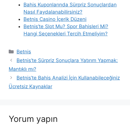
Bahis Kuponlarında Sürpriz Sonuçlardan
Nasıl Faydalanabilirsiniz?
Betnis Casino İçerik Düzeni
Betnis’te Slot Mu? Spor Bahisleri Mi?
Hangi Seçenekleri Tercih Etmeliyim?
Kategoriler
Betnis
Betnis’te Sürpriz Sonuçlara Yatırım Yapmak:
Mantıklı mı?
Betnis’te Bahis Analizi İçin Kullanabileceğiniz
Ücretsiz Kaynaklar
Yorum yapın