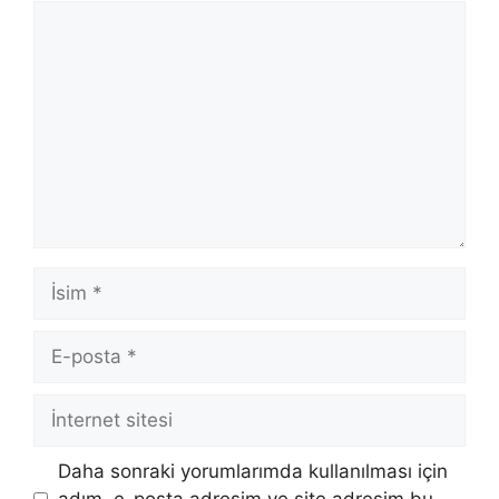
Yorum
İsim
E-
posta
İnternet
sitesi
Daha sonraki yorumlarımda kullanılması için
adım, e-posta adresim ve site adresim bu