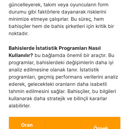
güncelleyerek, takım veya oyuncuların form
durumu gibi faktörlere dayanarak risklerini
minimize etmeye çalışırlar. Bu süreç, hem
bahisçiler hem de bahis şirketleri için kritik bir
noktadır.
Bahislerde İstatistik Programları Nasıl
Kullanılır?
bu bağlamda önemli bir araçtır. Bu
programlar, bahislerdeki değişimlerin daha iyi
analiz edilmesine olanak tanır. İstatistik
programları, geçmiş performans verilerini analiz
ederek, gelecekteki oranların daha isabetli
tahmin edilmesini sağlar. Bahisçiler, bu bilgileri
kullanarak daha stratejik ve bilinçli kararlar
alabilirler.
Oran
Örnek