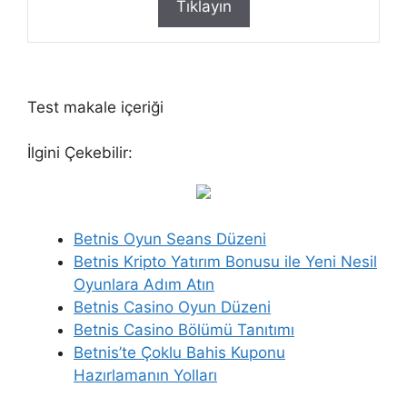
Tıklayın
Test makale içeriği
İlgini Çekebilir:
Betnis Oyun Seans Düzeni
Betnis Kripto Yatırım Bonusu ile Yeni Nesil
Oyunlara Adım Atın
Betnis Casino Oyun Düzeni
Betnis Casino Bölümü Tanıtımı
Betnis’te Çoklu Bahis Kuponu
Hazırlamanın Yolları