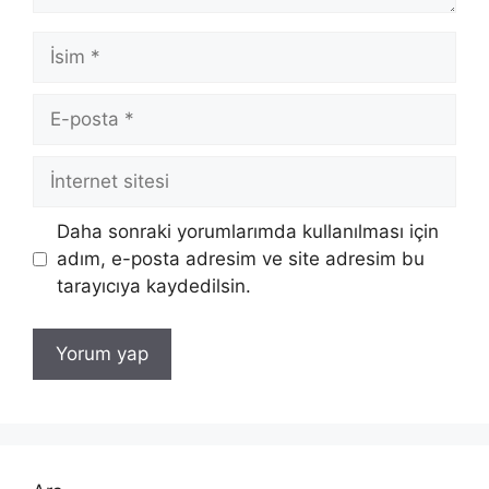
İsim
E-
posta
İnternet
sitesi
Daha sonraki yorumlarımda kullanılması için
adım, e-posta adresim ve site adresim bu
tarayıcıya kaydedilsin.