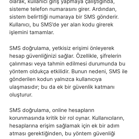
olarak, kullanıcı giriş yapmaya çalıştığında,
sisteme telefon numarasını girer. Ardından,
sistem belirttiği numaraya bir SMS gönderir.
Kullanıcı, bu SMS’de yer alan kodu girerek
işlemini tamamlar.
SMS doğrulama, yetkisiz erişimi önleyerek
hesap güvenliğinizi sağlar. Özellikle, şifrelerin
çalınması veya tahmin edilmesi durumunda bu
yöntem oldukça etkilidir. Bunun nedeni, SMS ile
gönderilen kodun yalnızca kullanıcıya
ulaşmasıdır; bu da ek bir güvenlik katmanı
oluşturur.
SMS doğrulama, online hesapların
korunmasında kritik bir rol oynar. Kullanıcıların,
hesaplarına erişim sağlamak için ek bir adım
atması gerektiğinden, bu yöntem güvenliği