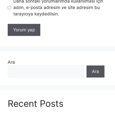
Daha sonraki yorumlarımda kullanılması için
adım, e-posta adresim ve site adresim bu
tarayıcıya kaydedilsin.
Ara
Ara
Recent Posts