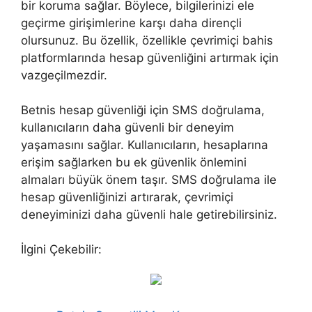
bir koruma sağlar. Böylece, bilgilerinizi ele
geçirme girişimlerine karşı daha dirençli
olursunuz. Bu özellik, özellikle çevrimiçi bahis
platformlarında hesap güvenliğini artırmak için
vazgeçilmezdir.
Betnis hesap güvenliği için SMS doğrulama,
kullanıcıların daha güvenli bir deneyim
yaşamasını sağlar. Kullanıcıların, hesaplarına
erişim sağlarken bu ek güvenlik önlemini
almaları büyük önem taşır. SMS doğrulama ile
hesap güvenliğinizi artırarak, çevrimiçi
deneyiminizi daha güvenli hale getirebilirsiniz.
İlgini Çekebilir: