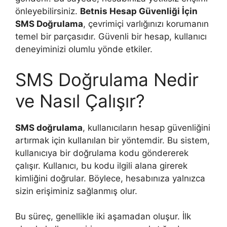
önleyebilirsiniz.
Betnis Hesap Güvenliği İçin
SMS Doğrulama
, çevrimiçi varlığınızı korumanın
temel bir parçasıdır. Güvenli bir hesap, kullanıcı
deneyiminizi olumlu yönde etkiler.
SMS Doğrulama Nedir
ve Nasıl Çalışır?
SMS doğrulama
, kullanıcıların hesap güvenliğini
artırmak için kullanılan bir yöntemdir. Bu sistem,
kullanıcıya bir doğrulama kodu göndererek
çalışır. Kullanıcı, bu kodu ilgili alana girerek
kimliğini doğrular. Böylece, hesabınıza yalnızca
sizin erişiminiz sağlanmış olur.
Bu süreç, genellikle iki aşamadan oluşur. İlk