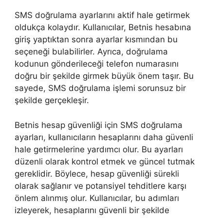
SMS doğrulama ayarlarını aktif hale getirmek
oldukça kolaydır. Kullanıcılar, Betnis hesabına
giriş yaptıktan sonra ayarlar kısmından bu
seçeneği bulabilirler. Ayrıca, doğrulama
kodunun gönderileceği telefon numarasını
doğru bir şekilde girmek büyük önem taşır. Bu
sayede, SMS doğrulama işlemi sorunsuz bir
şekilde gerçekleşir.
Betnis hesap güvenliği için SMS doğrulama
ayarları, kullanıcıların hesaplarını daha güvenli
hale getirmelerine yardımcı olur. Bu ayarları
düzenli olarak kontrol etmek ve güncel tutmak
gereklidir. Böylece, hesap güvenliği sürekli
olarak sağlanır ve potansiyel tehditlere karşı
önlem alınmış olur. Kullanıcılar, bu adımları
izleyerek, hesaplarını güvenli bir şekilde