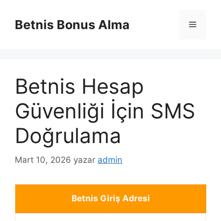
İçeriğe
atla
Betnis Bonus Alma
Menü
Betnis Hesap
Güvenliği İçin SMS
Doğrulama
Mart 10, 2026
yazar
admin
Betnis Giriş Adresi