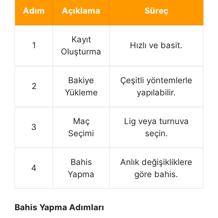
Adım
Açıklama
Süreç
Kayıt
1
Hızlı ve basit.
Oluşturma
Bakiye
Çeşitli yöntemlerle
2
Yükleme
yapılabilir.
Maç
Lig veya turnuva
3
Seçimi
seçin.
Bahis
Anlık değişikliklere
4
Yapma
göre bahis.
Bahis Yapma Adımları