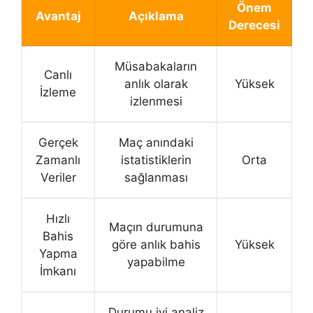
Önem
Avantaj
Açıklama
Derecesi
Müsabakaların
Canlı
anlık olarak
Yüksek
İzleme
izlenmesi
Gerçek
Maç anındaki
Zamanlı
istatistiklerin
Orta
Veriler
sağlanması
Hızlı
Maçın durumuna
Bahis
göre anlık bahis
Yüksek
Yapma
yapabilme
İmkanı
Durumu iyi analiz