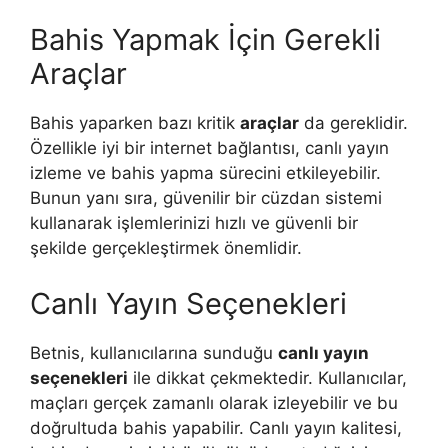
Bahis Yapmak İçin Gerekli
Araçlar
Bahis yaparken bazı kritik
araçlar
da gereklidir.
Özellikle iyi bir internet bağlantısı, canlı yayın
izleme ve bahis yapma sürecini etkileyebilir.
Bunun yanı sıra, güvenilir bir cüzdan sistemi
kullanarak işlemlerinizi hızlı ve güvenli bir
şekilde gerçekleştirmek önemlidir.
Canlı Yayın Seçenekleri
Betnis, kullanıcılarına sunduğu
canlı yayın
seçenekleri
ile dikkat çekmektedir. Kullanıcılar,
maçları gerçek zamanlı olarak izleyebilir ve bu
doğrultuda bahis yapabilir. Canlı yayın kalitesi,