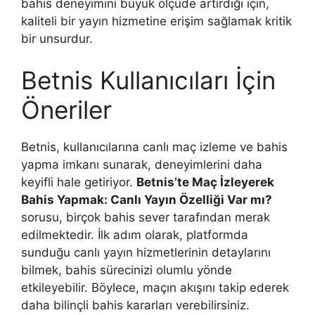
bahis deneyimini büyük ölçüde artırdığı için,
kaliteli bir yayın hizmetine erişim sağlamak kritik
bir unsurdur.
Betnis Kullanıcıları İçin
Öneriler
Betnis, kullanıcılarına canlı maç izleme ve bahis
yapma imkanı sunarak, deneyimlerini daha
keyifli hale getiriyor.
Betnis’te Maç İzleyerek
Bahis Yapmak: Canlı Yayın Özelliği Var mı?
sorusu, birçok bahis sever tarafından merak
edilmektedir. İlk adım olarak, platformda
sunduğu canlı yayın hizmetlerinin detaylarını
bilmek, bahis sürecinizi olumlu yönde
etkileyebilir. Böylece, maçın akışını takip ederek
daha bilinçli bahis kararları verebilirsiniz.