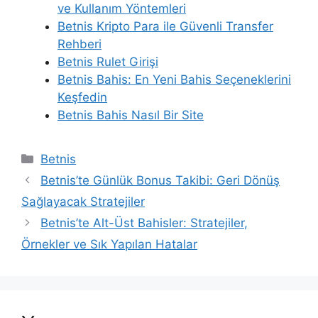
ve Kullanım Yöntemleri
Betnis Kripto Para ile Güvenli Transfer
Rehberi
Betnis Rulet Girişi
Betnis Bahis: En Yeni Bahis Seçeneklerini
Keşfedin
Betnis Bahis Nasıl Bir Site
Kategoriler
Betnis
Betnis’te Günlük Bonus Takibi: Geri Dönüş
Sağlayacak Stratejiler
Betnis’te Alt-Üst Bahisler: Stratejiler,
Örnekler ve Sık Yapılan Hatalar