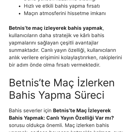
Hızlı ve etkili bahis yapma fırsatı
Maçın atmosferini hissetme imkanı
Betnis’te maç izleyerek bahis yapmak
,
kullanıcıların daha stratejik ve kârlı bahis
yapmalarını sağlayan çeşitli avantajlar
sunmaktadır. Canlı yayın özelliği, kullanıcıların
anlık verilere erişimini kolaylaştırırken, rakiplerini
bir adım önde olma fırsatı vermektedir.
Betnis’te Maç İzlerken
Bahis Yapma Süreci
Bahis severler için
Betnis’te Maç İzleyerek
Bahis Yapmak: Canlı Yayın Özelliği Var mı?
sorusu oldukça önemli. Maç izlerken bahis