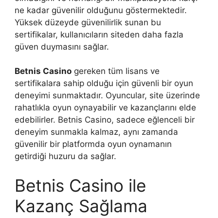
ne kadar güvenilir olduğunu göstermektedir.
Yüksek düzeyde güvenilirlik sunan bu
sertifikalar, kullanıcıların siteden daha fazla
güven duymasını sağlar.
Betnis Casino
gereken tüm lisans ve
sertifikalara sahip olduğu için güvenli bir oyun
deneyimi sunmaktadır. Oyuncular, site üzerinde
rahatlıkla oyun oynayabilir ve kazançlarını elde
edebilirler. Betnis Casino, sadece eğlenceli bir
deneyim sunmakla kalmaz, aynı zamanda
güvenilir bir platformda oyun oynamanın
getirdiği huzuru da sağlar.
Betnis Casino ile
Kazanç Sağlama