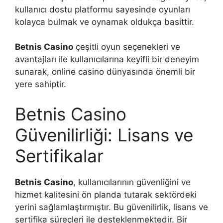
kullanıcı dostu platformu sayesinde oyunları
kolayca bulmak ve oynamak oldukça basittir.
Betnis Casino
çeşitli oyun seçenekleri ve
avantajları ile kullanıcılarına keyifli bir deneyim
sunarak, online casino dünyasında önemli bir
yere sahiptir.
Betnis Casino
Güvenilirliği: Lisans ve
Sertifikalar
Betnis Casino
, kullanıcılarının güvenliğini ve
hizmet kalitesini ön planda tutarak sektördeki
yerini sağlamlaştırmıştır. Bu güvenilirlik, lisans ve
sertifika süreçleri ile desteklenmektedir. Bir