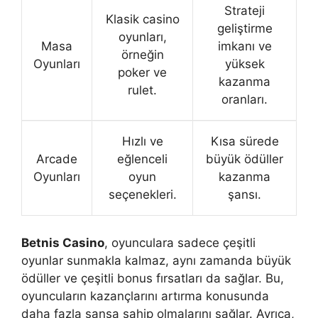
Strateji
Klasik casino
geliştirme
oyunları,
Masa
imkanı ve
örneğin
Oyunları
yüksek
poker ve
kazanma
rulet.
oranları.
Hızlı ve
Kısa sürede
Arcade
eğlenceli
büyük ödüller
Oyunları
oyun
kazanma
seçenekleri.
şansı.
Betnis Casino
, oyunculara sadece çeşitli
oyunlar sunmakla kalmaz, aynı zamanda büyük
ödüller ve çeşitli bonus fırsatları da sağlar. Bu,
oyuncuların kazançlarını artırma konusunda
daha fazla şansa sahip olmalarını sağlar. Ayrıca,