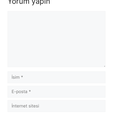
Yorum yapın
Yorum
İsim
E-
posta
İnternet
sitesi