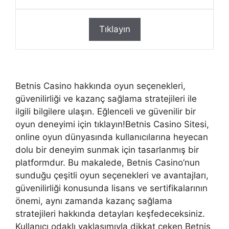
Tıklayın
Betnis Casino hakkında oyun seçenekleri,
güvenilirliği ve kazanç sağlama stratejileri ile
ilgili bilgilere ulaşın. Eğlenceli ve güvenilir bir
oyun deneyimi için tıklayın!Betnis Casino Sitesi,
online oyun dünyasında kullanıcılarına heyecan
dolu bir deneyim sunmak için tasarlanmış bir
platformdur. Bu makalede, Betnis Casino’nun
sunduğu çeşitli oyun seçenekleri ve avantajları,
güvenilirliği konusunda lisans ve sertifikalarının
önemi, aynı zamanda kazanç sağlama
stratejileri hakkında detayları keşfedeceksiniz.
Kullanıcı odaklı yaklaşımıyla dikkat çeken Betnis