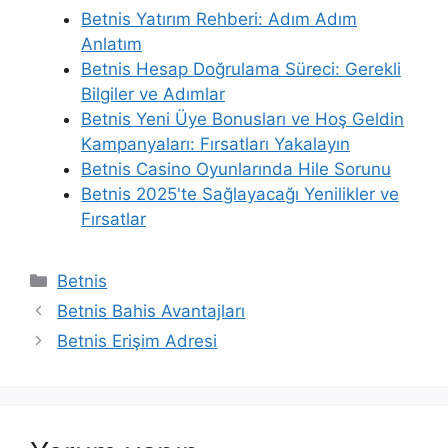
Betnis Yatırım Rehberi: Adım Adım
Anlatım
Betnis Hesap Doğrulama Süreci: Gerekli
Bilgiler ve Adımlar
Betnis Yeni Üye Bonusları ve Hoş Geldin
Kampanyaları: Fırsatları Yakalayın
Betnis Casino Oyunlarında Hile Sorunu
Betnis 2025'te Sağlayacağı Yenilikler ve
Fırsatlar
Kategoriler
Betnis
Betnis Bahis Avantajları
Betnis Erişim Adresi