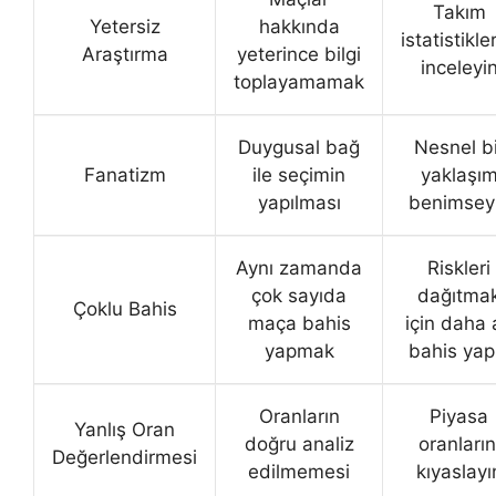
Takım
Yetersiz
hakkında
istatistikler
Araştırma
yeterince bilgi
inceleyi
toplayamamak
Duygusal bağ
Nesnel bi
Fanatizm
ile seçimin
yaklaşı
yapılması
benimsey
Aynı zamanda
Riskleri
çok sayıda
dağıtma
Çoklu Bahis
maça bahis
için daha 
yapmak
bahis yap
Oranların
Piyasa
Yanlış Oran
doğru analiz
oranların
Değerlendirmesi
edilmemesi
kıyaslayı