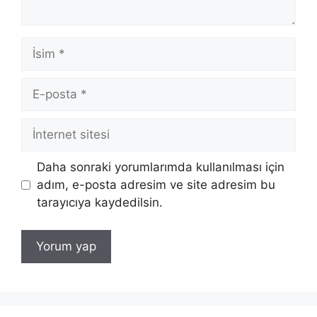
İsim
E-
posta
İnternet
sitesi
Daha sonraki yorumlarımda kullanılması için
adım, e-posta adresim ve site adresim bu
tarayıcıya kaydedilsin.