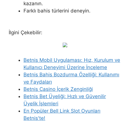
kazanın.
Farklı bahis türlerini deneyin.
İlgini Çekebilir:
Betnis Mobil Uygulaması: Hız, Kurulum ve
Kullanıcı Deneyimi Üzerine İnceleme
Betnis Bahis Bozdurma Özelliği: Kullanımı
ve Faydaları
Betnis Casino İçerik Zenginliği
Betnis Bet Üyeliği: Hızlı ve Güvenilir
Üyelik İşlemleri
En Popüler Bell Link Slot Oyunları
Betnis'te!