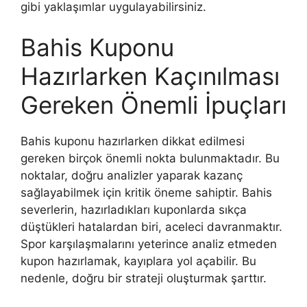
gibi yaklaşımlar uygulayabilirsiniz.
Bahis Kuponu
Hazırlarken Kaçınılması
Gereken Önemli İpuçları
Bahis kuponu hazırlarken dikkat edilmesi
gereken birçok önemli nokta bulunmaktadır. Bu
noktalar, doğru analizler yaparak kazanç
sağlayabilmek için kritik öneme sahiptir. Bahis
severlerin, hazırladıkları kuponlarda sıkça
düştükleri hatalardan biri, aceleci davranmaktır.
Spor karşılaşmalarını yeterince analiz etmeden
kupon hazırlamak, kayıplara yol açabilir. Bu
nedenle, doğru bir strateji oluşturmak şarttır.