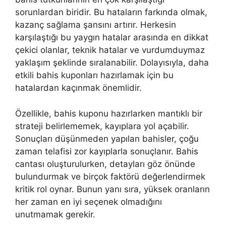
sorunlardan biridir. Bu hataların farkında olmak,
kazanç sağlama şansını artırır. Herkesin
karşılaştığı bu yaygın hatalar arasında en dikkat
çekici olanlar, teknik hatalar ve vurdumduymaz
yaklaşım şeklinde sıralanabilir. Dolayısıyla, daha
etkili bahis kuponları hazırlamak için bu
hatalardan kaçınmak önemlidir.
Özellikle, bahis kuponu hazırlarken mantıklı bir
strateji belirlememek, kayıplara yol açabilir.
Sonuçları düşünmeden yapılan bahisler, çoğu
zaman telafisi zor kayıplarla sonuçlanır. Bahis
cantası oluşturulurken, detayları göz önünde
bulundurmak ve birçok faktörü değerlendirmek
kritik rol oynar. Bunun yanı sıra, yüksek oranların
her zaman en iyi seçenek olmadığını
unutmamak gerekir.