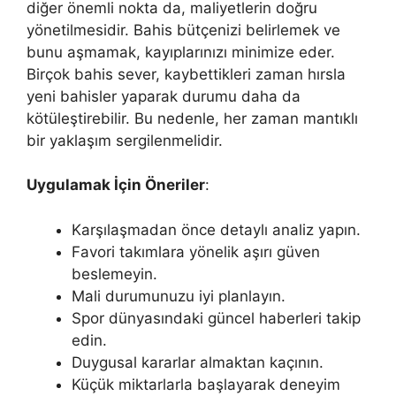
diğer önemli nokta da, maliyetlerin doğru
yönetilmesidir. Bahis bütçenizi belirlemek ve
bunu aşmamak, kayıplarınızı minimize eder.
Birçok bahis sever, kaybettikleri zaman hırsla
yeni bahisler yaparak durumu daha da
kötüleştirebilir. Bu nedenle, her zaman mantıklı
bir yaklaşım sergilenmelidir.
Uygulamak İçin Öneriler
:
Karşılaşmadan önce detaylı analiz yapın.
Favori takımlara yönelik aşırı güven
beslemeyin.
Mali durumunuzu iyi planlayın.
Spor dünyasındaki güncel haberleri takip
edin.
Duygusal kararlar almaktan kaçının.
Küçük miktarlarla başlayarak deneyim