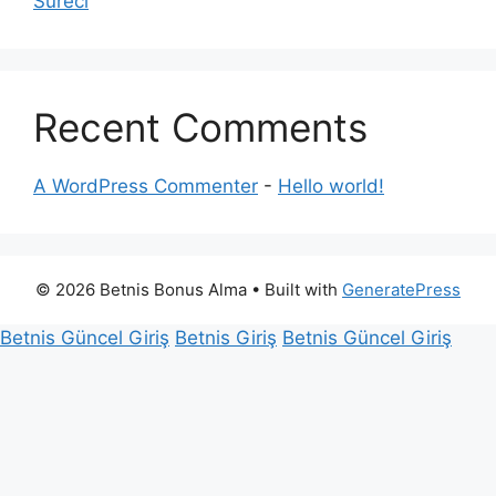
Süreci
Recent Comments
A WordPress Commenter
-
Hello world!
© 2026 Betnis Bonus Alma
• Built with
GeneratePress
Betnis Güncel Giriş
Betnis Giriş
Betnis Güncel Giriş