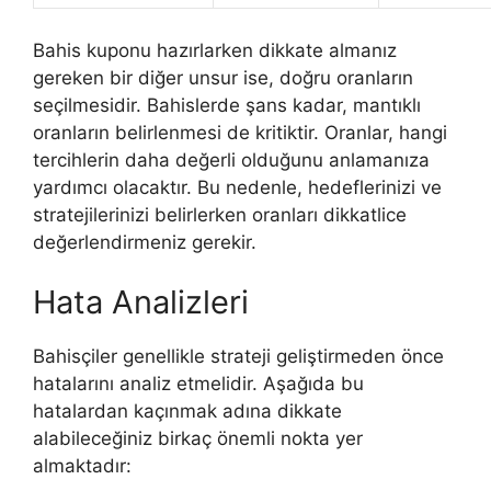
Bahis kuponu hazırlarken dikkate almanız
gereken bir diğer unsur ise, doğru oranların
seçilmesidir. Bahislerde şans kadar, mantıklı
oranların belirlenmesi de kritiktir. Oranlar, hangi
tercihlerin daha değerli olduğunu anlamanıza
yardımcı olacaktır. Bu nedenle, hedeflerinizi ve
stratejilerinizi belirlerken oranları dikkatlice
değerlendirmeniz gerekir.
Hata Analizleri
Bahisçiler genellikle strateji geliştirmeden önce
hatalarını analiz etmelidir. Aşağıda bu
hatalardan kaçınmak adına dikkate
alabileceğiniz birkaç önemli nokta yer
almaktadır: