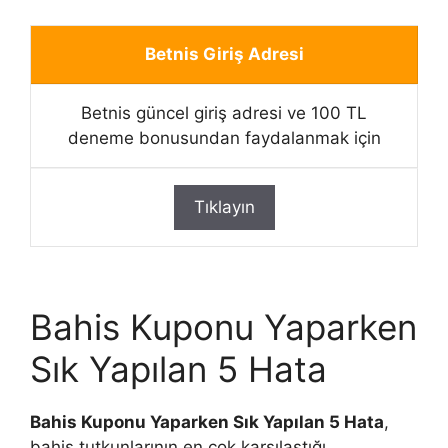
Betnis Giriş Adresi
Betnis güncel giriş adresi ve 100 TL
deneme bonusundan faydalanmak için
Tıklayın
Bahis Kuponu Yaparken
Sık Yapılan 5 Hata
Bahis Kuponu Yaparken Sık Yapılan 5 Hata
,
bahis tutkunlarının en çok karşılaştığı