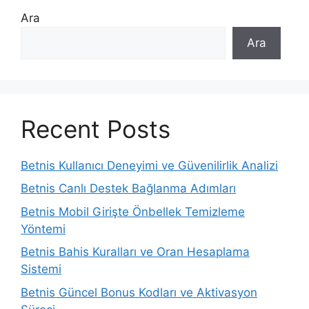
Ara
Ara
Recent Posts
Betnis Kullanıcı Deneyimi ve Güvenilirlik Analizi
Betnis Canlı Destek Bağlanma Adımları
Betnis Mobil Girişte Önbellek Temizleme
Yöntemi
Betnis Bahis Kuralları ve Oran Hesaplama
Sistemi
Betnis Güncel Bonus Kodları ve Aktivasyon