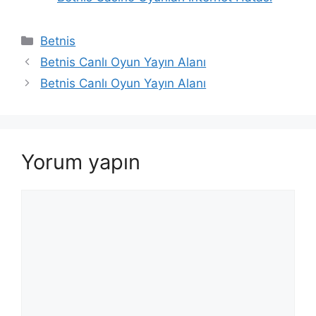
Kategoriler
Betnis
Betnis Canlı Oyun Yayın Alanı
Betnis Canlı Oyun Yayın Alanı
Yorum yapın
Yorum