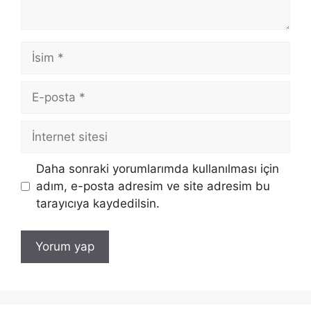
İsim
E-
posta
İnternet
sitesi
Daha sonraki yorumlarımda kullanılması için
adım, e-posta adresim ve site adresim bu
tarayıcıya kaydedilsin.