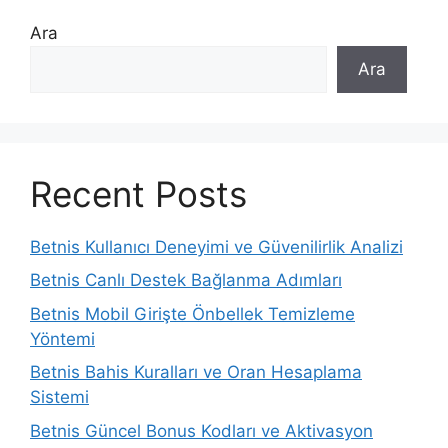
Ara
Ara
Recent Posts
Betnis Kullanıcı Deneyimi ve Güvenilirlik Analizi
Betnis Canlı Destek Bağlanma Adımları
Betnis Mobil Girişte Önbellek Temizleme
Yöntemi
Betnis Bahis Kuralları ve Oran Hesaplama
Sistemi
Betnis Güncel Bonus Kodları ve Aktivasyon