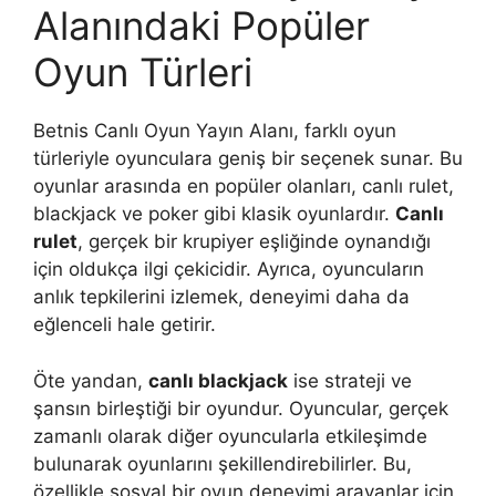
Alanındaki Popüler
Oyun Türleri
Betnis Canlı Oyun Yayın Alanı, farklı oyun
türleriyle oyunculara geniş bir seçenek sunar. Bu
oyunlar arasında en popüler olanları, canlı rulet,
blackjack ve poker gibi klasik oyunlardır.
Canlı
rulet
, gerçek bir krupiyer eşliğinde oynandığı
için oldukça ilgi çekicidir. Ayrıca, oyuncuların
anlık tepkilerini izlemek, deneyimi daha da
eğlenceli hale getirir.
Öte yandan,
canlı blackjack
ise strateji ve
şansın birleştiği bir oyundur. Oyuncular, gerçek
zamanlı olarak diğer oyuncularla etkileşimde
bulunarak oyunlarını şekillendirebilirler. Bu,
özellikle sosyal bir oyun deneyimi arayanlar için