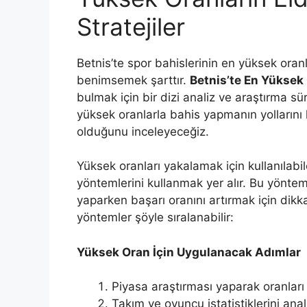
Stratejiler
Betnis’te spor bahislerinin en yüksek oranl
benimsemek şarttır.
Betnis’te En Yüksek
bulmak için bir dizi analiz ve araştırma sü
yüksek oranlarla bahis yapmanın yollarını 
olduğunu inceleyeceğiz.
Yüksek oranları yakalamak için kullanılabi
yöntemlerini kullanmak yer alır. Bu yöntemle
yaparken başarı oranını artırmak için dikk
yöntemler şöyle sıralanabilir:
Yüksek Oran İçin Uygulanacak Adımlar
Piyasa araştırması yaparak oranları k
Takım ve oyuncu istatistiklerini anal