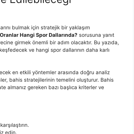
arını bulmak için stratejik bir yaklaşım
 Oranlar Hangi Spor Dallarında?
sorusuna yanıt
recine girmek önemli bir adım olacaktır. Bu yazıda,
keşfedecek ve hangi spor dallarının daha karlı
lecek en etkili yöntemler arasında doğru analiz
r, bahis stratejilerinin temelini oluşturur. Bahis
ate almanız gereken bazı başlıca kriterler ve
arşılaştırın.
iz edin.