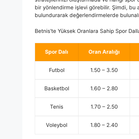
bir yönlendirme işlevi görebilir. Şimdi, b
bulundurarak değerlendirmelerde bulunal
Betnis’te Yüksek Oranlara Sahip Spor Dalla
Spor Dalı
Oran Aralığı
Futbol
1.50 – 3.50
Basketbol
1.60 – 2.80
Tenis
1.70 – 2.50
Voleybol
1.80 – 2.40