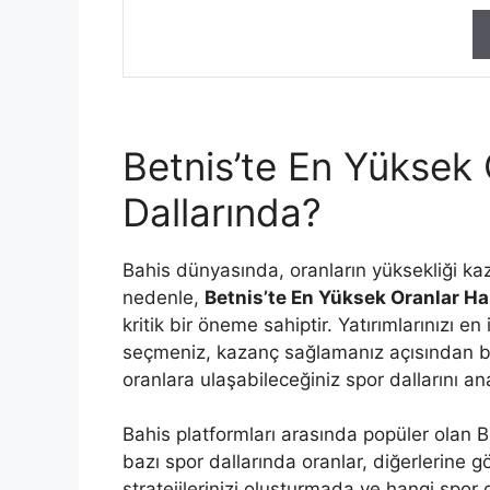
Betnis’te En Yüksek
Dallarında?
Bahis dünyasında, oranların yüksekliği kaz
nedenle,
Betnis’te En Yüksek Oranlar Ha
kritik bir öneme sahiptir. Yatırımlarınızı e
seçmeniz, kazanç sağlamanız açısından bü
oranlara ulaşabileceğiniz spor dallarını an
Bahis platformları arasında popüler olan 
bazı spor dallarında oranlar, diğerlerine gö
stratejilerinizi oluşturmada ve hangi spor