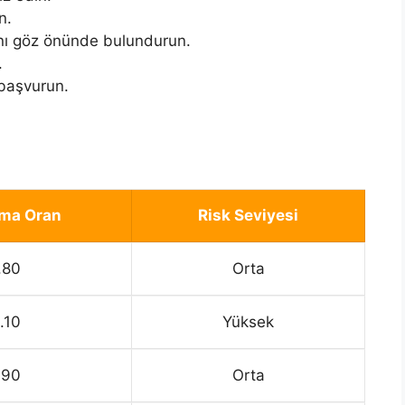
n.
nı göz önünde bulundurun.
.
 başvurun.
ama Oran
Risk Seviyesi
.80
Orta
.10
Yüksek
.90
Orta