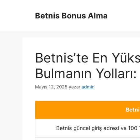
İçeriğe
atla
Betnis Bonus Alma
Betnis’te En Yük
Bulmanın Yolları:
Mayıs 12, 2025
yazar
admin
Betni
Betnis güncel giriş adresi ve 1