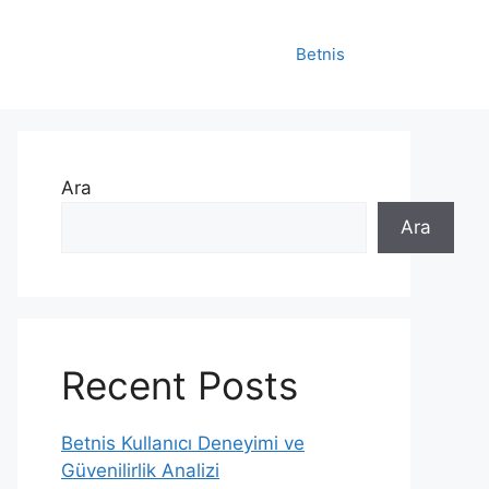
Betnis
Ara
Ara
Recent Posts
Betnis Kullanıcı Deneyimi ve
Güvenilirlik Analizi