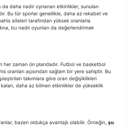
a da daha nadir oynanan etkinlikler, sunulan
ır. Bu tür sporlar genellikle, daha az rekabet ve
 bahis siteleri tarafından yüksek oranlarla
adına, bu nadir oyunları da değerlendirmek
ken her zaman ön plandadır. Futbol ve basketbol
ahis oranları açısından sağlam bir yere sahiptir. Bu
ılaştırılan takımlara göre oran değişiklikleri
kalan, daha az bilinen etkinlikler de yükseklik
anlar, bazen oldukça avantajlı olabilir. Örneğin,
şu