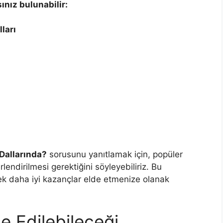
ınız bulunabilir:
ları
Dallarında?
sorusunu yanıtlamak için, popüler
lendirilmesi gerektiğini söyleyebiliriz. Bu
erek daha iyi kazançlar elde etmenize olanak
e Edilebileceği