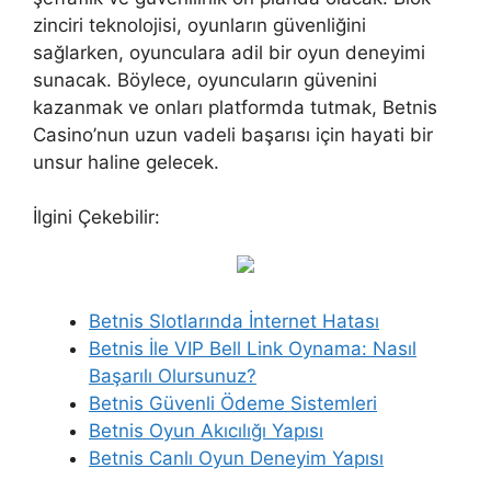
zinciri teknolojisi, oyunların güvenliğini
sağlarken, oyunculara adil bir oyun deneyimi
sunacak. Böylece, oyuncuların güvenini
kazanmak ve onları platformda tutmak, Betnis
Casino’nun uzun vadeli başarısı için hayati bir
unsur haline gelecek.
İlgini Çekebilir:
Betnis Slotlarında İnternet Hatası
Betnis İle VIP Bell Link Oynama: Nasıl
Başarılı Olursunuz?
Betnis Güvenli Ödeme Sistemleri
Betnis Oyun Akıcılığı Yapısı
Betnis Canlı Oyun Deneyim Yapısı