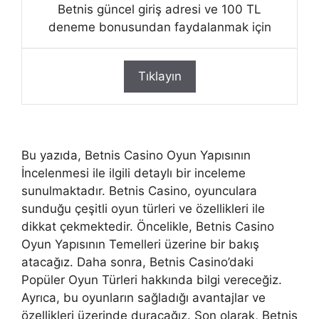
Betnis güncel giriş adresi ve 100 TL
deneme bonusundan faydalanmak için
Tıklayın
Bu yazıda, Betnis Casino Oyun Yapısının
İncelenmesi ile ilgili detaylı bir inceleme
sunulmaktadır. Betnis Casino, oyunculara
sunduğu çeşitli oyun türleri ve özellikleri ile
dikkat çekmektedir. Öncelikle, Betnis Casino
Oyun Yapısının Temelleri üzerine bir bakış
atacağız. Daha sonra, Betnis Casino’daki
Popüler Oyun Türleri hakkında bilgi vereceğiz.
Ayrıca, bu oyunların sağladığı avantajlar ve
özellikleri üzerinde duracağız. Son olarak, Betnis