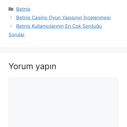
Kategoriler
Betnis
Betnis Casino Oyun Yapısının İncelenmesi
Betnis Kullanıcılarının En Çok Sorduğu
Sorular
Yorum yapın
Yorum