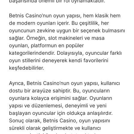
başarısında önemli bir rol oynamaktadır.
Betnis Casino’nun oyun yapısı, hem klasik hem
de modern oyunları içerir. Bu çeşitlilik, her
oyuncunun zevkine uygun bir seçenek bulmasını
sağlar. Örneğin, slot makineleri ve masa
oyunları, platformun en popüler
kategorilerindendir. Dolayısıyla, oyuncular farklı
oyun stillerini deneyerek kendi favorilerini
keşfedebilirler.
Ayrıca, Betnis Casino’nun oyun yapısı, kullanıcı
dostu bir arayüze sahiptir. Bu, oyuncuların
oyunlara kolayca erişimini sağlar. Oyunların
yapısı ve düzenlemesi, deneyimli ve yeni
başlayan oyuncular için oldukça anlaşılırdır.
Sonuç olarak, Betnis Casino, oyun yapısını
sürekli olarak geliştirmekte ve kullanıcı