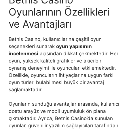
Oyunlarının Özellikleri
ve Avantajları
Betnis Casino, kullanıcılarına çeşitli oyun
seçenekleri sunarak
oyun yapısının
incelenmesi
açısından dikkat çekmektedir. Her
oyun, yüksek kaliteli grafikler ve akıcı bir
oynanış deneyimi ile oyuncuları etkilemektedir.
Özellikle, oyuncuların ihtiyaçlarına uygun farklı
oyun türleri bulabilmesi büyük bir avantaj
sağlamaktadır.
Oyunların sunduğu avantajlar arasında, kullanıcı
dostu arayüz ve mobil uyumluluk ön plana
çıkmaktadır. Ayrıca, Betnis Casino’da sunulan
oyunlar, güvenilir yazılım sağlayıcıları tarafından