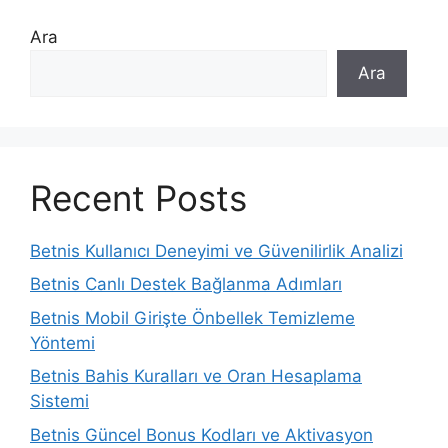
Ara
Ara
Recent Posts
Betnis Kullanıcı Deneyimi ve Güvenilirlik Analizi
Betnis Canlı Destek Bağlanma Adımları
Betnis Mobil Girişte Önbellek Temizleme
Yöntemi
Betnis Bahis Kuralları ve Oran Hesaplama
Sistemi
Betnis Güncel Bonus Kodları ve Aktivasyon