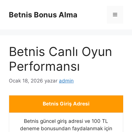
İçeriğe
atla
Betnis Bonus Alma
Menü
Betnis Canlı Oyun
Performansı
Ocak 18, 2026
yazar
admin
Betnis Giriş Adresi
Betnis güncel giriş adresi ve 100 TL
deneme bonusundan faydalanmak için