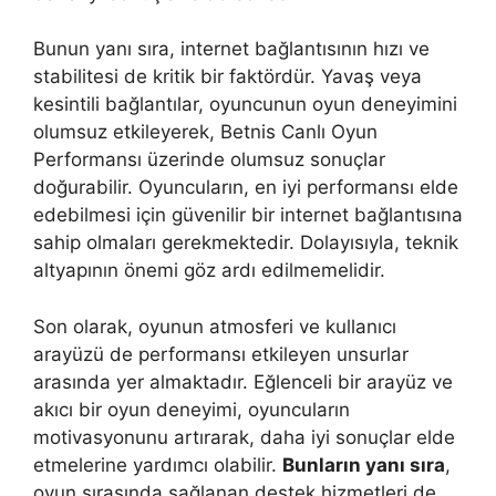
Bunun yanı sıra, internet bağlantısının hızı ve
stabilitesi de kritik bir faktördür. Yavaş veya
kesintili bağlantılar, oyuncunun oyun deneyimini
olumsuz etkileyerek, Betnis Canlı Oyun
Performansı üzerinde olumsuz sonuçlar
doğurabilir. Oyuncuların, en iyi performansı elde
edebilmesi için güvenilir bir internet bağlantısına
sahip olmaları gerekmektedir. Dolayısıyla, teknik
altyapının önemi göz ardı edilmemelidir.
Son olarak, oyunun atmosferi ve kullanıcı
arayüzü de performansı etkileyen unsurlar
arasında yer almaktadır. Eğlenceli bir arayüz ve
akıcı bir oyun deneyimi, oyuncuların
motivasyonunu artırarak, daha iyi sonuçlar elde
etmelerine yardımcı olabilir.
Bunların yanı sıra
,
oyun sırasında sağlanan destek hizmetleri de