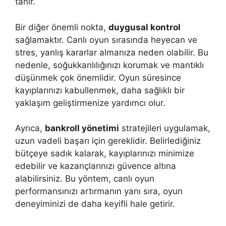
tanır.
Bir diğer önemli nokta,
duygusal kontrol
sağlamaktır. Canlı oyun sırasında heyecan ve
stres, yanlış kararlar almanıza neden olabilir. Bu
nedenle, soğukkanlılığınızı korumak ve mantıklı
düşünmek çok önemlidir. Oyun süresince
kayıplarınızı kabullenmek, daha sağlıklı bir
yaklaşım geliştirmenize yardımcı olur.
Ayrıca,
bankroll yönetimi
stratejileri uygulamak,
uzun vadeli başarı için gereklidir. Belirlediğiniz
bütçeye sadık kalarak, kayıplarınızı minimize
edebilir ve kazançlarınızı güvence altına
alabilirsiniz. Bu yöntem, canlı oyun
performansınızı artırmanın yanı sıra, oyun
deneyiminizi de daha keyifli hale getirir.