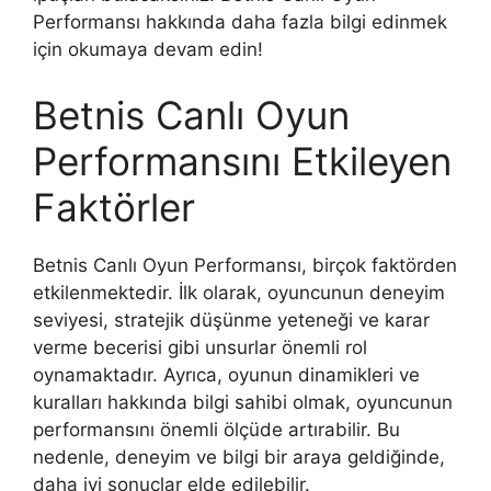
Performansı hakkında daha fazla bilgi edinmek
için okumaya devam edin!
Betnis Canlı Oyun
Performansını Etkileyen
Faktörler
Betnis Canlı Oyun Performansı, birçok faktörden
etkilenmektedir. İlk olarak, oyuncunun deneyim
seviyesi, stratejik düşünme yeteneği ve karar
verme becerisi gibi unsurlar önemli rol
oynamaktadır. Ayrıca, oyunun dinamikleri ve
kuralları hakkında bilgi sahibi olmak, oyuncunun
performansını önemli ölçüde artırabilir. Bu
nedenle, deneyim ve bilgi bir araya geldiğinde,
daha iyi sonuçlar elde edilebilir.