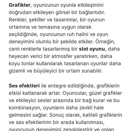
Grafikler
, oyuncunun oyunla etkileşimini
doğrudan etkileyen görsel bir bağlantıdır.
Renkler, şekiller ve tasarımlar, bir oyunun
ortamına ve temasına uygun olarak
seçildiğinde, oyuncunun ruh halini ve oyun
deneyimini olumlu bir şekilde etkiler. Örneğin,
canlı renklerle tasarlanmış bir
slot oyunu
, daha
heyecan verici bir atmosfer yaratırken, daha
koyu tonlar kullanılarak tasarlanan oyunlar daha
gizemli ve büyüleyici bir ortam sunabilir.
Ses efektleri
ile entegre edildiğinde, grafiklerin
etkisi katlanarak artar. Oyuncular, güzel grafikler
ve etkileyici sesler arasında bir bağ kurar ve bu
kombinasyon, oyunların daha zevkli hale
gelmesini sağlar. Sonuç olarak, kaliteli grafiklerin
ve ses efektlerinin bir arada kullanılması,
oyuncunun deneyimini zenginleştirir ve onları