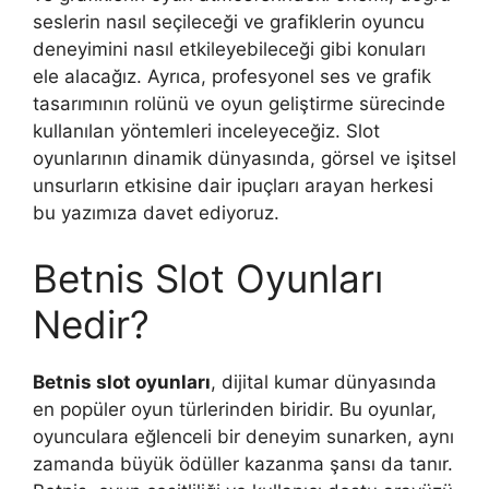
seslerin nasıl seçileceği ve grafiklerin oyuncu
deneyimini nasıl etkileyebileceği gibi konuları
ele alacağız. Ayrıca, profesyonel ses ve grafik
tasarımının rolünü ve oyun geliştirme sürecinde
kullanılan yöntemleri inceleyeceğiz. Slot
oyunlarının dinamik dünyasında, görsel ve işitsel
unsurların etkisine dair ipuçları arayan herkesi
bu yazımıza davet ediyoruz.
Betnis Slot Oyunları
Nedir?
Betnis slot oyunları
, dijital kumar dünyasında
en popüler oyun türlerinden biridir. Bu oyunlar,
oyunculara eğlenceli bir deneyim sunarken, aynı
zamanda büyük ödüller kazanma şansı da tanır.