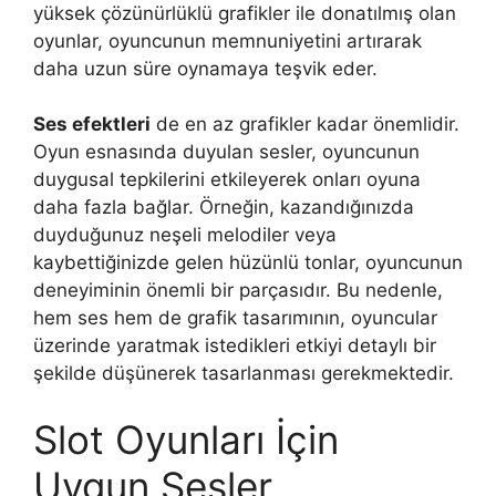
yüksek çözünürlüklü grafikler ile donatılmış olan
oyunlar, oyuncunun memnuniyetini artırarak
daha uzun süre oynamaya teşvik eder.
Ses efektleri
de en az grafikler kadar önemlidir.
Oyun esnasında duyulan sesler, oyuncunun
duygusal tepkilerini etkileyerek onları oyuna
daha fazla bağlar. Örneğin, kazandığınızda
duyduğunuz neşeli melodiler veya
kaybettiğinizde gelen hüzünlü tonlar, oyuncunun
deneyiminin önemli bir parçasıdır. Bu nedenle,
hem ses hem de grafik tasarımının, oyuncular
üzerinde yaratmak istedikleri etkiyi detaylı bir
şekilde düşünerek tasarlanması gerekmektedir.
Slot Oyunları İçin
Uygun Sesler