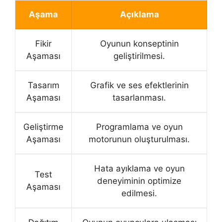
Aşama
Açıklama
Fikir
Oyunun konseptinin
Aşaması
geliştirilmesi.
Tasarım
Grafik ve ses efektlerinin
Aşaması
tasarlanması.
Geliştirme
Programlama ve oyun
Aşaması
motorunun oluşturulması.
Hata ayıklama ve oyun
Test
deneyiminin optimize
Aşaması
edilmesi.