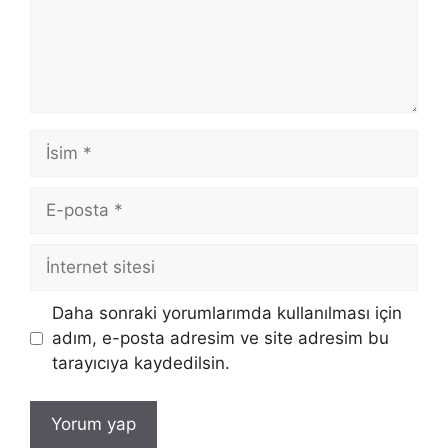
İsim
E-
posta
İnternet
sitesi
Daha sonraki yorumlarımda kullanılması için
adım, e-posta adresim ve site adresim bu
tarayıcıya kaydedilsin.