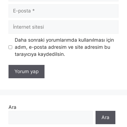
E-
posta
İnternet
sitesi
Daha sonraki yorumlarımda kullanılması için
adım, e-posta adresim ve site adresim bu
tarayıcıya kaydedilsin.
Ara
Ara