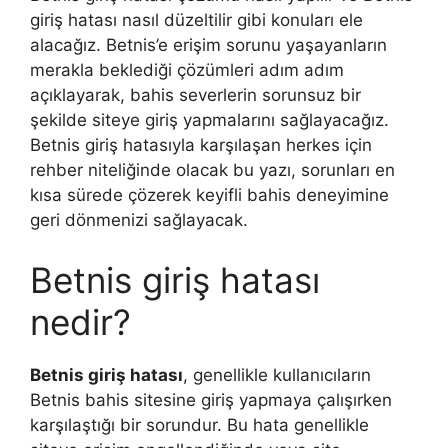
giriş hatası nasıl düzeltilir gibi konuları ele
alacağız. Betnis’e erişim sorunu yaşayanların
merakla beklediği çözümleri adım adım
açıklayarak, bahis severlerin sorunsuz bir
şekilde siteye giriş yapmalarını sağlayacağız.
Betnis giriş hatasıyla karşılaşan herkes için
rehber niteliğinde olacak bu yazı, sorunları en
kısa sürede çözerek keyifli bahis deneyimine
geri dönmenizi sağlayacak.
Betnis giriş hatası
nedir?
Betnis giriş hatası
, genellikle kullanıcıların
Betnis bahis sitesine giriş yapmaya çalışırken
karşılaştığı bir sorundur. Bu hata genellikle