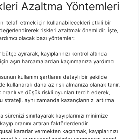
kleri Azaltma Yöntemleri
 telafi etmek için kullanabilecekleri etkili bir
 değerlendirerek riskleri azaltmak önemlidir. İşte,
yardımcı olacak bazı yöntemler:
 bütçe ayırarak, kayıplarınızı kontrol altında
mek için aşırı harcamalardan kaçınmanıza yardımcı
unun kullanım şartlarını detaylı bir şekilde
mde kullanarak daha az risk almanıza olanak tanır.
oranlı ve düşük riskli oyunları tercih ederek,
 Bu strateji, aynı zamanda kazançlarınızı artırma
sürenizi sınırlayarak kayıplarınızı minimize
kayıp oranını artıran faktörlerdendir.
usal kararlar vermekten kaçınmak, kayıplarınızı