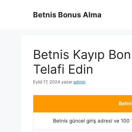
İçeriğe
atla
Betnis Bonus Alma
Betnis Kayıp Bonu
Telafi Edin
Eylül 17, 2024
yazar
admin
Betni
Betnis güncel giriş adresi ve 1