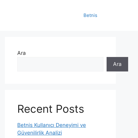
Betnis
Ara
Ara
Recent Posts
Betnis Kullanıcı Deneyimi ve
Güvenilirlik Analizi