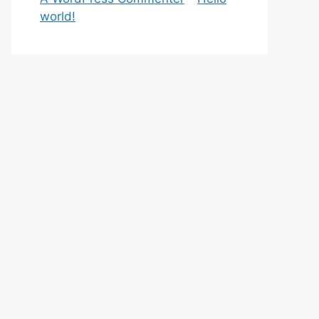
world!