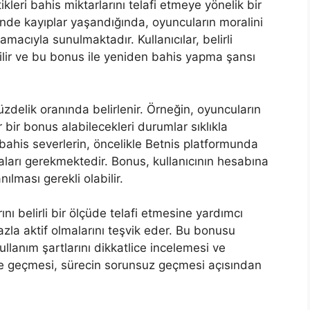
kleri bahis miktarlarını telafi etmeye yönelik bir
rinde kayıplar yaşandığında, oyuncuların moralini
acıyla sunulmaktadır. Kullanıcılar, belirli
ilir ve bu bonus ile yeniden bahis yapma şansı
yüzdelik oranında belirlenir. Örneğin, oyuncuların
r bir bonus alabilecekleri durumlar sıklıkla
bahis severlerin, öncelikle Betnis platformunda
ları gerekmektedir. Bonus, kullanıcının hesabına
nılması gerekli olabilir.
ını belirli bir ölçüde telafi etmesine yardımcı
la aktif olmalarını teşvik eder. Bu bonusu
lanım şartlarını dikkatlice incelemesi ve
şime geçmesi, sürecin sorunsuz geçmesi açısından