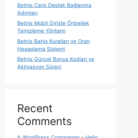
Betnis Canlı Destek Bağlanma
Adımları
Betnis Mobil Girişte Önbellek
Temizleme Yöntemi
Betnis Bahis Kuralları ve Oran
Hesaplama Sistemi
Betnis Güncel Bonus Kodları ve
Aktivasyon Süreci
Recent
Comments
A WordPress Commenter
-
Hello