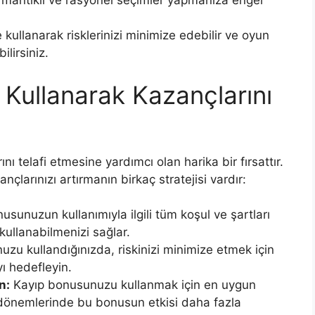
, mantıklı ve rasyonel seçimler yapmanıza engel
 kullanarak risklerinizi minimize edebilir ve oyun
ilirsiniz.
 Kullanarak Kazançlarını
nı telafi etmesine yardımcı olan harika bir fırsattır.
nçlarınızı artırmanın birkaç stratejisi vardır:
sunuzun kullanımıyla ilgili tüm koşul ve şartları
kullanabilmenizi sağlar.
zu kullandığınızda, riskinizi minimize etmek için
ı hedefleyin.
n:
Kayıp bonusunuzu kullanmak için en uygun
 dönemlerinde bu bonusun etkisi daha fazla