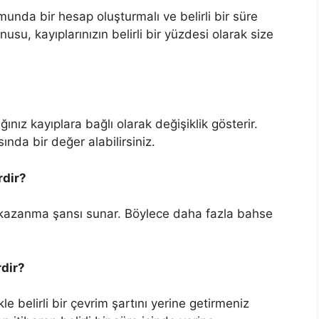
unda bir hesap oluşturmalı ve belirli bir süre
usu, kayıplarınızın belirli bir yüzdesi olarak size
nız kayıplara bağlı olarak değişiklik gösterir.
sında bir değer alabilirsiniz.
rdir?
i kazanma şansı sunar. Böylece daha fazla bahse
rdir?
e belirli bir çevrim şartını yerine getirmeniz