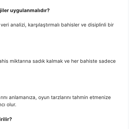
ejiler uygulanmalıdır?
ri analizi, karşılaştırmalı bahisler ve disiplinli bir
 bahis miktarına sadık kalmak ve her bahiste sadece
arını anlamanıza, oyun tarzlarını tahmin etmenize
cı olur.
rilir?