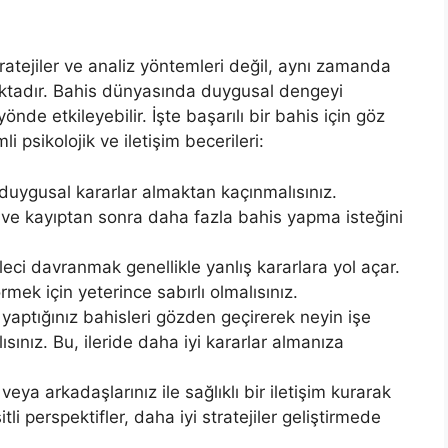
ratejiler ve analiz yöntemleri değil, aynı zamanda
maktadır. Bahis dünyasında duygusal dengeyi
nde etkileyebilir. İşte başarılı bir bahis için göz
sikolojik ve iletişim becerileri:
uygusal kararlar almaktan kaçınmalısınız.
k ve kayıptan sonra daha fazla bahis yapma isteğini
ci davranmak genellikle yanlış kararlara yol açar.
örmek için yeterince sabırlı olmalısınız.
aptığınız bahisleri gözden geçirerek neyin işe
sınız. Bu, ileride daha iyi kararlar almanıza
ya arkadaşlarınız ile sağlıklı bir iletişim kurarak
li perspektifler, daha iyi stratejiler geliştirmede