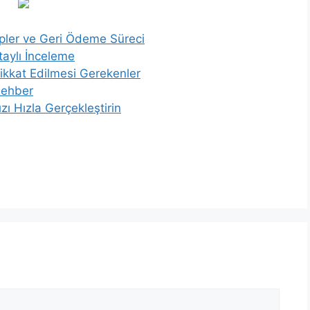
bepler ve Geri Ödeme Süreci
aylı İnceleme
 Dikkat Edilmesi Gerekenler
 Rehber
ızı Hızla Gerçekleştirin