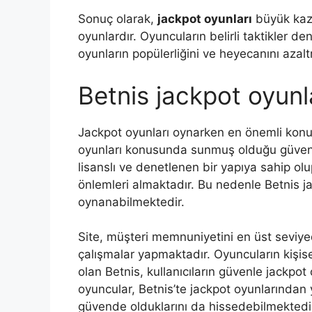
Sonuç olarak,
jackpot oyunları
büyük kaz
oyunlardır. Oyuncuların belirli taktikler
oyunların popülerliğini ve heyecanını azal
Betnis jackpot oyunla
Jackpot oyunları oynarken en önemli konula
oyunları konusunda sunmuş olduğu güvenili
lisanslı ve denetlenen bir yapıya sahip olu
önlemleri almaktadır. Bu nedenle Betnis jac
oynanabilmektedir.
Site, müşteri memnuniyetini en üst seviye
çalışmalar yapmaktadır. Oyuncuların kişisel
olan Betnis, kullanıcıların güvenle jackp
oyuncular, Betnis’te jackpot oyunlarında
güvende olduklarını da hissedebilmektedi