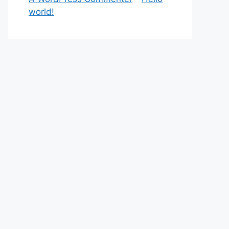
world!