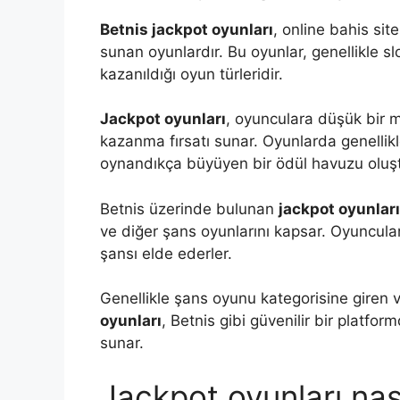
Betnis jackpot oyunları
, online bahis sit
sunan oyunlardır. Bu oyunlar, genellikle s
kazanıldığı oyun türleridir.
Jackpot oyunları
, oyunculara düşük bir 
kazanma fırsatı sunar. Oyunlarda genellikle
oynandıkça büyüyen bir ödül havuzu oluşt
Betnis üzerinde bulunan
jackpot oyunları
ve diğer şans oyunlarını kapsar. Oyuncul
şansı elde ederler.
Genellikle şans oyunu kategorisine giren 
oyunları
, Betnis gibi güvenilir bir platfo
sunar.
Jackpot oyunları nas