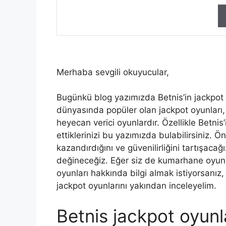
Merhaba sevgili okuyucular,
Bugünkü blog yazımızda Betnis’in jackpo
dünyasında popüler olan jackpot oyunları
heyecan verici oyunlardır. Özellikle Betn
ettiklerinizi bu yazımızda bulabilirsiniz. Ö
kazandırdığını ve güvenilirliğini tartışaca
değineceğiz. Eğer siz de kumarhane oyunla
oyunları hakkında bilgi almak istiyorsanız, 
jackpot oyunlarını yakından inceleyelim.
Betnis jackpot oyunl