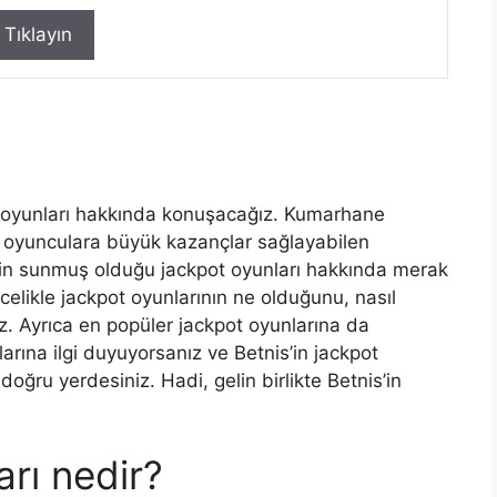
Tıklayın
t oyunları hakkında konuşacağız. Kumarhane
, oyunculara büyük kazançlar sağlayabilen
is’in sunmuş olduğu jackpot oyunları hakkında merak
ncelikle jackpot oyunlarının ne olduğunu, nasıl
ğız. Ayrıca en popüler jackpot oyunlarına da
rına ilgi duyuyorsanız ve Betnis’in jackpot
doğru yerdesiniz. Hadi, gelin birlikte Betnis’in
arı nedir?