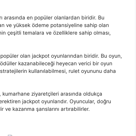
ı arasında en popüler olanlardan biridir. Bu
ran ve yüksek ödeme potansiyeline sahip olan
nin çeşitli temalara ve özelliklere sahip olması,
opüler olan jackpot oyunlarından biridir. Bu oyun,
 ödüller kazanabileceği heyecan verici bir oyun
 stratejilerin kullanılabilmesi, rulet oyununu daha
, kumarhane ziyaretçileri arasında oldukça
gerektiren jackpot oyunlarıdır. Oyuncular, doğru
 ve kazanma şanslarını artırabilirler.