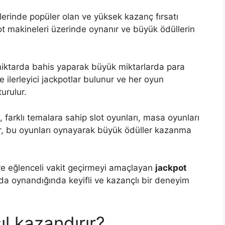
elerinde popüler olan ve yüksek kazanç fırsatı
lot makineleri üzerinde oynanır ve büyük ödüllerin
miktarda bahis yaparak büyük miktarlarda para
 ilerleyici jackpotlar bulunur ve her oyun
urulur.
, farklı temalara sahip slot oyunları, masa oyunları
ar, bu oyunları oynayarak büyük ödüller kazanma
ve eğlenceli vakit geçirmeyi amaçlayan
jackpot
rmda oynandığında keyifli ve kazançlı bir deneyim
ıl kazandırır?