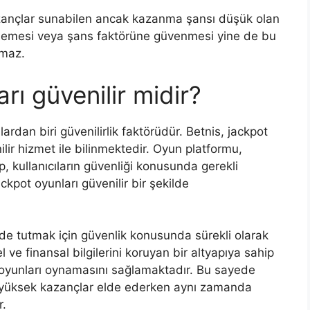
ançlar sunabilen ancak kazanma şansı düşük olan
 denemesi veya şans faktörüne güvenmesi yine de bu
tmaz.
rı güvenilir midir?
rdan biri güvenilirlik faktörüdür. Betnis, jackpot
r hizmet ile bilinmektedir. Oyun platformu,
p, kullanıcıların güvenliği konusunda gerekli
kpot oyunları güvenilir bir şekilde
de tutmak için güvenlik konusunda sürekli olarak
 ve finansal bilgilerini koruyan bir altyapıya sahip
ot oyunları oynamasını sağlamaktadır. Bu sayede
n yüksek kazançlar elde ederken aynı zamanda
r.