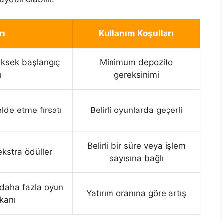
rı
Kullanım Koşulları
yüksek başlangıç
Minimum depozito
ı
gereksinimi
lde etme fırsatı
Belirli oyunlarda geçerli
Belirli bir süre veya işlem
kstra ödüller
sayısına bağlı
k daha fazla oyun
Yatırım oranına göre artış
kanı