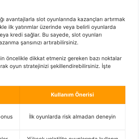
ğı avantajlarla slot oyunlarında kazançları artırmak
likle ilk yatırımlar üzerinde veya belirli oyunlarda
eya kredi sağlar. Bu sayede, slot oyunları
zanma şansınızı artırabilirsiniz.
için öncelikle dikkat etmeniz gereken bazı noktalar
 oyun stratejinizi şekillendirebilirsiniz. İşte
Kullanım Önerisi
 bonus
İlk oyunlarda risk almadan deneyin