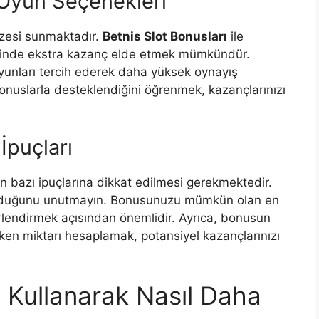
e Oyun Seçenekleri
pazesi sunmaktadır.
Betnis Slot Bonusları
ile
üzerinde ekstra kazanç elde etmek mümkündür.
oyunları tercih ederek daha yüksek oynayış
bonuslarla desteklendiğini öğrenmek, kazançlarınızı
İpuçları
n bazı ipuçlarına dikkat edilmesi gerekmektedir.
i olduğunu unutmayın. Bonusunuzu mümkün olan en
erlendirmek açısından önemlidir. Ayrıca, bonusun
reken miktarı hesaplamak, potansiyel kazançlarınızı
ı Kullanarak Nasıl Daha