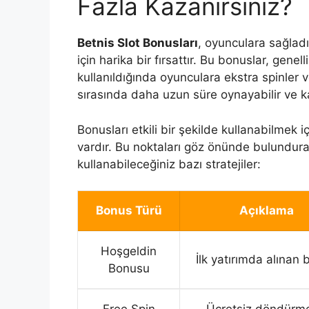
Fazla Kazanırsınız?
Betnis Slot Bonusları
, oyunculara sağladı
için harika bir fırsattır. Bu bonuslar, genel
kullanıldığında oyunculara ekstra spinler v
sırasında daha uzun süre oynayabilir ve ka
Bonusları etkili bir şekilde kullanabilmek 
vardır. Bu noktaları göz önünde bulundurarak
kullanabileceğiniz bazı stratejiler:
Bonus Türü
Açıklama
Hoşgeldin
İlk yatırımda alınan
Bonusu