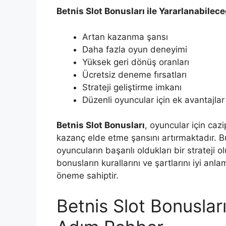
Betnis Slot Bonusları ile Yararlanabilece
Artan kazanma şansı
Daha fazla oyun deneyimi
Yüksek geri dönüş oranları
Ücretsiz deneme fırsatları
Strateji geliştirme imkanı
Düzenli oyuncular için ek avantajlar
Betnis Slot Bonusları
, oyuncular için caz
kazanç elde etme şansını artırmaktadır. Bu
oyuncuların başarılı oldukları bir strateji
bonusların kurallarını ve şartlarını iyi anla
öneme sahiptir.
Betnis Slot Bonusları