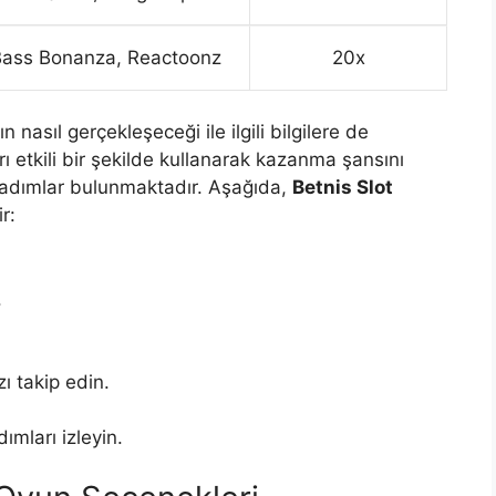
Bass Bonanza, Reactoonz
20x
asıl gerçekleşeceği ile ilgili bilgilere de
ı etkili bir şekilde kullanarak kazanma şansını
i adımlar bulunmaktadır. Aşağıda,
Betnis Slot
r:
.
ı takip edin.
ımları izleyin.