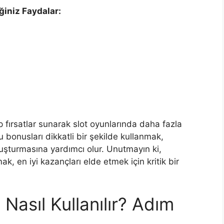
ğiniz Faydalar:
ip fırsatlar sunarak slot oyunlarında daha fazla
 bonusları dikkatli bir şekilde kullanmak,
 oluşturmasına yardımcı olur. Unutmayın ki,
mak, en iyi kazançları elde etmek için kritik bir
 Nasıl Kullanılır? Adım