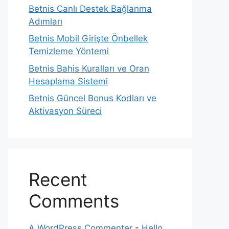
Betnis Canlı Destek Bağlanma
Adımları
Betnis Mobil Girişte Önbellek
Temizleme Yöntemi
Betnis Bahis Kuralları ve Oran
Hesaplama Sistemi
Betnis Güncel Bonus Kodları ve
Aktivasyon Süreci
Recent
Comments
A WordPress Commenter
-
Hello