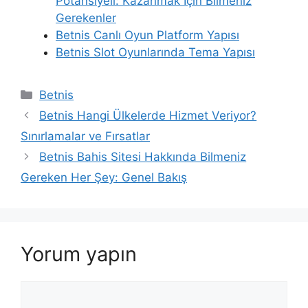
Potansiyeli: Kazanmak İçin Bilmeniz
Gerekenler
Betnis Canlı Oyun Platform Yapısı
Betnis Slot Oyunlarında Tema Yapısı
Kategoriler
Betnis
Betnis Hangi Ülkelerde Hizmet Veriyor?
Sınırlamalar ve Fırsatlar
Betnis Bahis Sitesi Hakkında Bilmeniz
Gereken Her Şey: Genel Bakış
Yorum yapın
Yorum