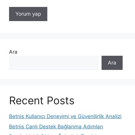
Ara
Ara
Recent Posts
Betnis Kullanıcı Deneyimi ve Güvenilirlik Analizi
Betnis Canlı Destek Bağlanma Adımları