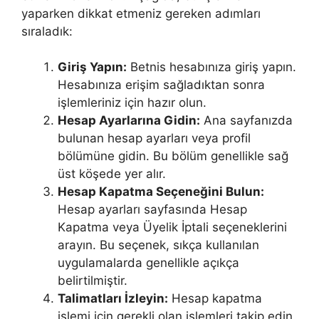
yaparken dikkat etmeniz gereken adımları
sıraladık:
Giriş Yapın:
Betnis hesabınıza giriş yapın.
Hesabınıza erişim sağladıktan sonra
işlemleriniz için hazır olun.
Hesap Ayarlarına Gidin:
Ana sayfanızda
bulunan hesap ayarları veya profil
bölümüne gidin. Bu bölüm genellikle sağ
üst köşede yer alır.
Hesap Kapatma Seçeneğini Bulun:
Hesap ayarları sayfasında Hesap
Kapatma veya Üyelik İptali seçeneklerini
arayın. Bu seçenek, sıkça kullanılan
uygulamalarda genellikle açıkça
belirtilmiştir.
Talimatları İzleyin:
Hesap kapatma
işlemi için gerekli olan işlemleri takip edin.