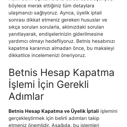
böylece merak ettiğiniz tüm detaylara
ulaşmanızı sağlıyoruz. Ayrıca, üyelik iptali
sonrası dikkat etmeniz gereken hususlar ve
sıkça sorulan sorularla, aklınızdaki soruları
yanıtlayarak, endişelerinizin giderilmesine
yardımcı olmayı hedefliyoruz. Betnis hesabınızı
kapatma kararınızı almadan önce, bu makaleyi
dikkatlice incelemenizi öneriyoruz.
Betnis Hesap Kapatma
İşlemi İçin Gerekli
Adımlar
Betnis Hesap Kapatma ve Üyelik İptali
işlemini
gerçekleştirmek için belirli adımları takip
etmeniz önemlidir. Aşağıda, bu işlemleri