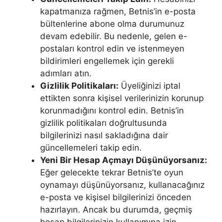
kapatmanıza rağmen, Betnis’in e-posta
bültenlerine abone olma durumunuz
devam edebilir. Bu nedenle, gelen e-
postaları kontrol edin ve istenmeyen
bildirimleri engellemek için gerekli
adımları atın.
Gizlilik Politikaları:
Üyeliğinizi iptal
ettikten sonra kişisel verilerinizin korunup
korunmadığını kontrol edin. Betnis’in
gizlilik politikaları doğrultusunda
bilgilerinizi nasıl sakladığına dair
güncellemeleri takip edin.
Yeni Bir Hesap Açmayı Düşünüyorsanız:
Eğer gelecekte tekrar Betnis’te oyun
oynamayı düşünüyorsanız, kullanacağınız
e-posta ve kişisel bilgilerinizi önceden
hazırlayın. Ancak bu durumda, geçmiş
hesap bilgilerinizin kullanımına izin