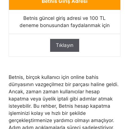
Betnis Giriş Adresi
Betnis güncel giriş adresi ve 100 TL
deneme bonusundan faydalanmak için
Tıklayın
Betnis, birçok kullanıcı için online bahis
dünyasının vazgeçilmez bir parçası haline geldi.
Ancak, zaman zaman kullanıcılar hesap
kapatma veya üyelik iptali gibi adımlar atmak
isteyebilir. Bu rehber, Betnis hesap kapatma
işleminizi kolay ve hızlı bir şekilde
gerçekleştirmenize yardımcı olmayı amaçlıyor.
Adım adım açıklamalarla süreci sadeleştiriyor,