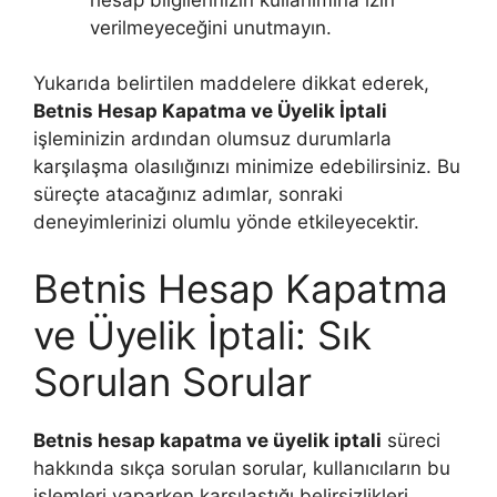
verilmeyeceğini unutmayın.
Yukarıda belirtilen maddelere dikkat ederek,
Betnis Hesap Kapatma ve Üyelik İptali
işleminizin ardından olumsuz durumlarla
karşılaşma olasılığınızı minimize edebilirsiniz. Bu
süreçte atacağınız adımlar, sonraki
deneyimlerinizi olumlu yönde etkileyecektir.
Betnis Hesap Kapatma
ve Üyelik İptali: Sık
Sorulan Sorular
Betnis hesap kapatma ve üyelik iptali
süreci
hakkında sıkça sorulan sorular, kullanıcıların bu
işlemleri yaparken karşılaştığı belirsizlikleri