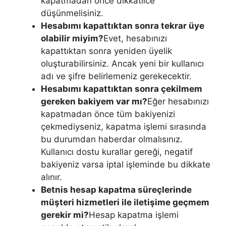
kapatmadan önce dikkatlice
düşünmelisiniz.
Hesabımı kapattıktan sonra tekrar üye
olabilir miyim?
Evet, hesabınızı
kapattıktan sonra yeniden üyelik
oluşturabilirsiniz. Ancak yeni bir kullanıcı
adı ve şifre belirlemeniz gerekecektir.
Hesabımı kapattıktan sonra çekilmem
gereken bakiyem var mı?
Eğer hesabınızı
kapatmadan önce tüm bakiyenizi
çekmediyseniz, kapatma işlemi sırasında
bu durumdan haberdar olmalısınız.
Kullanıcı dostu kurallar gereği, negatif
bakiyeniz varsa iptal işleminde bu dikkate
alınır.
Betnis hesap kapatma süreçlerinde
müşteri hizmetleri ile iletişime geçmem
gerekir mi?
Hesap kapatma işlemi