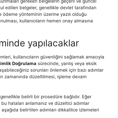
 sunmaları gereken belgelerin geçerli ve güncel
l edilen belgeler, genellikle devlet tarafından
 ve ödeme yönteminin üzerine yazılı olduğu
sunulması, kullanıcıların hemen onay almasına
minde yapılacaklar
mleri, kullanıcıların güvenliğini sağlamak amacıyla
Kimlik Doğrulama
sürecinde, yanlış veya eksik
şabileceğiniz sorunları önlemek için bazı adımlar
erin zamanında düzeltilmesi, işleme devam
enellikle belirli bir prosedüre bağlıdır. Eğer
e bu hataları anlamanız ve düzeltici adımlar
aşağıda belirtilen adımları dikkatlice izlemeleri