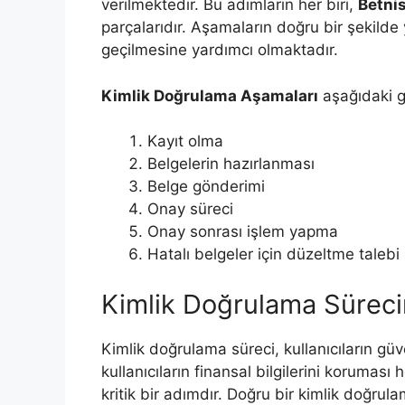
verilmektedir. Bu adımların her biri,
Betni
parçalarıdır. Aşamaların doğru bir şekilde 
geçilmesine yardımcı olmaktadır.
Kimlik Doğrulama Aşamaları
aşağıdaki gi
Kayıt olma
Belgelerin hazırlanması
Belge gönderimi
Onay süreci
Onay sonrası işlem yapma
Hatalı belgeler için düzeltme talebi
Kimlik Doğrulama Sürec
Kimlik doğrulama süreci, kullanıcıların güv
kullanıcıların finansal bilgilerini koruması
kritik bir adımdır. Doğru bir kimlik doğrula