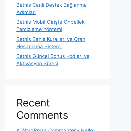
Betnis Canlı Destek Bağlanma
Adımları
Betnis Mobil Girişte Önbellek
Temizleme Yöntemi
Betnis Bahis Kuralları ve Oran
Hesaplama Sistemi
Betnis Güncel Bonus Kodları ve
Aktivasyon Süreci
Recent
Comments
A WordPress Commenter
-
Hello