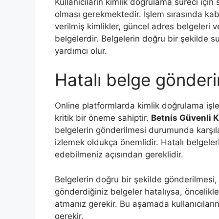
Kullanıcıların kimlik doğrulama süreci için
olması gerekmektedir. İşlem sırasında kabu
verilmiş kimlikler, güncel adres belgeleri
belgelerdir. Belgelerin doğru bir şekilde 
yardımcı olur.
Hatalı belge gönderi
Online platformlarda kimlik doğrulama işle
kritik bir öneme sahiptir.
Betnis Güvenli 
belgelerin gönderilmesi durumunda karşıla
izlemek oldukça önemlidir. Hatalı belgel
edebilmeniz açısından gereklidir.
Belgelerin doğru bir şekilde gönderilmesi, g
gönderdiğiniz belgeler hatalıysa, öncelikl
atmanız gerekir. Bu aşamada kullanıcıların 
gerekir.