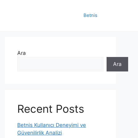
Betnis
Ara
Ara
Recent Posts
Betnis Kullanıcı Deneyimi ve
Güvenilirlik Analizi