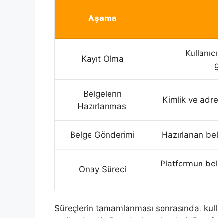
Aşama
Kullanıcı
Kayıt Olma
g
Belgelerin
Kimlik ve adre
Hazırlanması
Belge Gönderimi
Hazırlanan bel
Platformun bel
Onay Süreci
Süreçlerin tamamlanması sonrasında, kulla