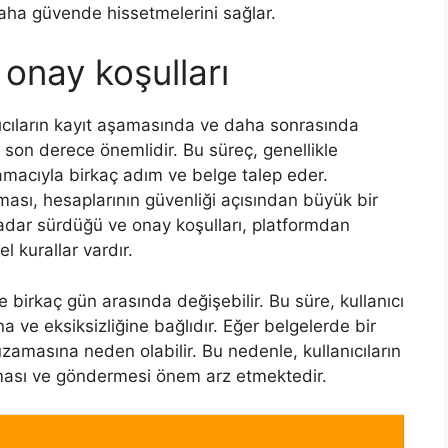
 daha güvende hissetmelerini sağlar.
onay koşulları
nıcıların kayıt aşamasında ve daha sonrasında
n son derece önemlidir. Bu süreç, genellikle
k amacıyla birkaç adım ve belge talep eder.
ması, hesaplarının güvenliği açısından büyük bir
adar sürdüğü ve onay koşulları, platformdan
l kurallar vardır.
e birkaç gün arasında değişebilir. Bu süre, kullanıcı
 ve eksiksizliğine bağlıdır. Eğer belgelerde bir
 uzamasına neden olabilir. Bu nedenle, kullanıcıların
laması ve göndermesi önem arz etmektedir.