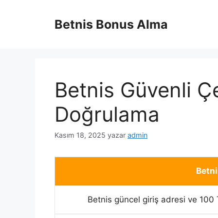
İçeriğe
atla
Betnis Bonus Alma
Betnis Güvenli Çe
Doğrulama
Kasım 18, 2025
yazar
admin
Betni
Betnis güncel giriş adresi ve 1