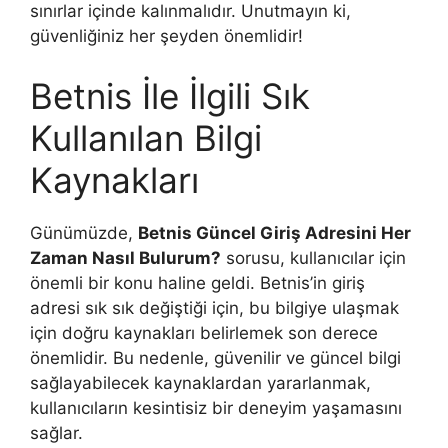
sınırlar içinde kalınmalıdır. Unutmayın ki,
güvenliğiniz her şeyden önemlidir!
Betnis İle İlgili Sık
Kullanılan Bilgi
Kaynakları
Günümüzde,
Betnis Güncel Giriş Adresini Her
Zaman Nasıl Bulurum?
sorusu, kullanıcılar için
önemli bir konu haline geldi. Betnis’in giriş
adresi sık sık değiştiği için, bu bilgiye ulaşmak
için doğru kaynakları belirlemek son derece
önemlidir. Bu nedenle, güvenilir ve güncel bilgi
sağlayabilecek kaynaklardan yararlanmak,
kullanıcıların kesintisiz bir deneyim yaşamasını
sağlar.