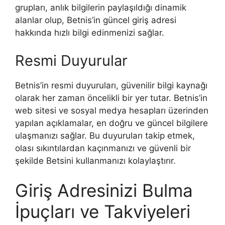
grupları, anlık bilgilerin paylaşıldığı dinamik
alanlar olup, Betnis’in güncel giriş adresi
hakkında hızlı bilgi edinmenizi sağlar.
Resmi Duyurular
Betnis’in resmi duyuruları, güvenilir bilgi kaynağı
olarak her zaman öncelikli bir yer tutar. Betnis’in
web sitesi ve sosyal medya hesapları üzerinden
yapılan açıklamalar, en doğru ve güncel bilgilere
ulaşmanızı sağlar. Bu duyuruları takip etmek,
olası sıkıntılardan kaçınmanızı ve güvenli bir
şekilde Betsini kullanmanızı kolaylaştırır.
Giriş Adresinizi Bulma
İpuçları ve Takviyeleri