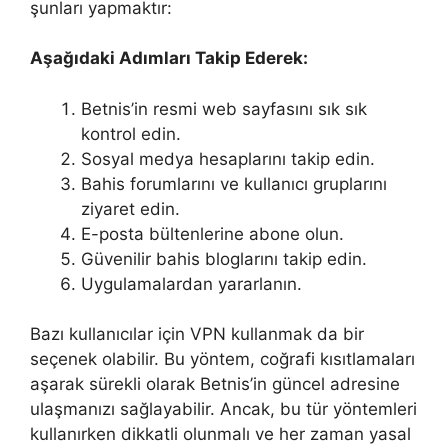
şunları yapmaktır:
Aşağıdaki Adımları Takip Ederek:
Betnis’in resmi web sayfasını sık sık
kontrol edin.
Sosyal medya hesaplarını takip edin.
Bahis forumlarını ve kullanıcı gruplarını
ziyaret edin.
E-posta bültenlerine abone olun.
Güvenilir bahis bloglarını takip edin.
Uygulamalardan yararlanın.
Bazı kullanıcılar için VPN kullanmak da bir
seçenek olabilir. Bu yöntem, coğrafi kısıtlamaları
aşarak sürekli olarak Betnis’in güncel adresine
ulaşmanızı sağlayabilir. Ancak, bu tür yöntemleri
kullanırken dikkatli olunmalı ve her zaman yasal