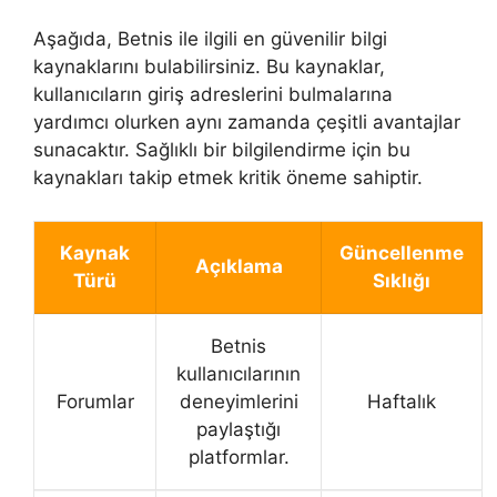
Aşağıda, Betnis ile ilgili en güvenilir bilgi
kaynaklarını bulabilirsiniz. Bu kaynaklar,
kullanıcıların giriş adreslerini bulmalarına
yardımcı olurken aynı zamanda çeşitli avantajlar
sunacaktır. Sağlıklı bir bilgilendirme için bu
kaynakları takip etmek kritik öneme sahiptir.
Kaynak
Güncellenme
Açıklama
Türü
Sıklığı
Betnis
kullanıcılarının
Forumlar
deneyimlerini
Haftalık
paylaştığı
platformlar.