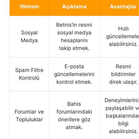
Yöntem
Açıklama
Avantajlar
Betnis’in resmi
Hızlı
Sosyal
sosyal medya
güncellemele
Medya
hesaplarını
alabilirsiniz.
takip etmek.
E-posta
Resmi
Spam Filtre
güncellemelerini
bildirimler
Kontrolü
kontrol etmek.
direk ulaşır.
Deneyimlerini
Bahis
paylaşabilir v
Forumlar ve
forumlarındaki
başkalarında
Topluluklar
önerilere göz
bilgi
atmak.
alabilirsiniz.