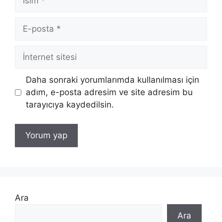
E-
posta
İnternet
sitesi
Daha sonraki yorumlarımda kullanılması için
adım, e-posta adresim ve site adresim bu
tarayıcıya kaydedilsin.
Ara
Ara