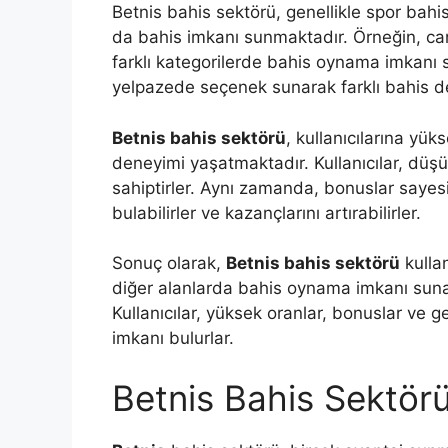
Betnis bahis sektörü, genellikle spor bahis
da bahis imkanı sunmaktadır. Örneğin, canl
farklı kategorilerde bahis oynama imkanı s
yelpazede seçenek sunarak farklı bahis de
Betnis bahis sektörü
, kullanıcılarına yük
deneyimi yaşatmaktadır. Kullanıcılar, düş
sahiptirler. Aynı zamanda, bonuslar sayes
bulabilirler ve kazançlarını artırabilirler.
Sonuç olarak,
Betnis bahis sektörü
kullan
diğer alanlarda bahis oynama imkanı suna
Kullanıcılar, yüksek oranlar, bonuslar ve 
imkanı bulurlar.
Betnis Bahis Sektörü