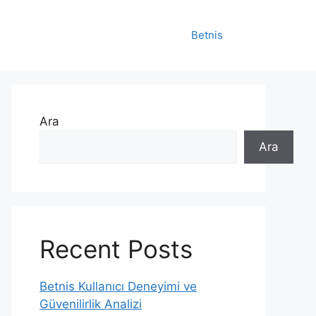
Betnis
Ara
Ara
Recent Posts
Betnis Kullanıcı Deneyimi ve
Güvenilirlik Analizi