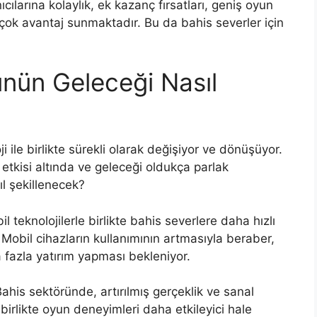
cılarına kolaylık, ek kazanç fırsatları, geniş oyun
rçok avantaj sunmaktadır. Bu da bahis severler için
ünün Geleceği Nasıl
i ile birlikte sürekli olarak değişiyor ve dönüşüyor.
 etkisi altında ve geleceği oldukça parlak
l şekillenecek?
l teknolojilerle birlikte bahis severlere daha hızlı
Mobil cihazların kullanımının artmasıyla beraber,
a fazla yatırım yapması bekleniyor.
ahis sektöründe, artırılmış gerçeklik ve sanal
 birlikte oyun deneyimleri daha etkileyici hale