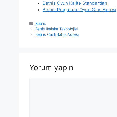
Betnis Oyun Kalite Standartları
Betnis Pragmatic Oyun Giriş Adresi
Kategoriler
Betnis
Bahis İletişim Teknolojisi
Betnis Canlı Bahis Adresi
Yorum yapın
Yorum