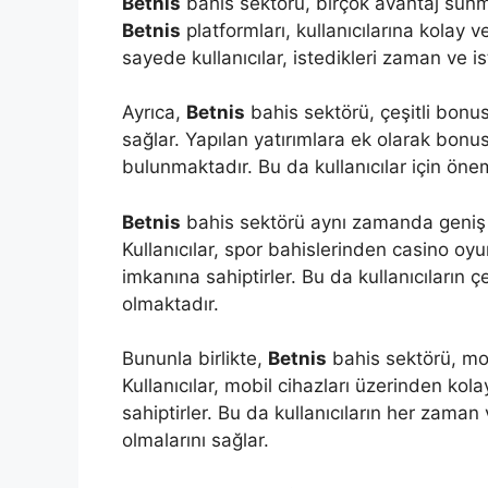
Betnis
bahis sektörü, birçok avantaj sun
Betnis
platformları, kullanıcılarına kolay ve
sayede kullanıcılar, istedikleri zaman ve is
Ayrıca,
Betnis
bahis sektörü, çeşitli bonu
sağlar. Yapılan yatırımlara ek olarak bon
bulunmaktadır. Bu da kullanıcılar için önem
Betnis
bahis sektörü aynı zamanda geniş 
Kullanıcılar, spor bahislerinden casino o
imkanına sahiptirler. Bu da kullanıcıların ç
olmaktadır.
Bununla birlikte,
Betnis
bahis sektörü, mob
Kullanıcılar, mobil cihazları üzerinden k
sahiptirler. Bu da kullanıcıların her zama
olmalarını sağlar.