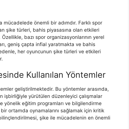
nla mücadelede önemli bir adımdır. Farklı spor
n şike türleri, bahis piyasasına olan etkileri
 Özellikle, bazı spor organizasyonlarının yerel
rı, geniş çapta infial yaratmakta ve bahis
denle, her oyuncunun şike türleri ve etkileri
r.
esinde Kullanılan Yöntemler
ntemler geliştirilmektedir. Bu yöntemler arasında,
 işbirliğiyle yürütülen düzenleyici çalışmalar
 yönelik eğitim programları ve bilgilendirme
 bir ortamda oynamalarını sağlamak için kritik
bilinçlendirilmesi, şike ile mücadelenin en önemli