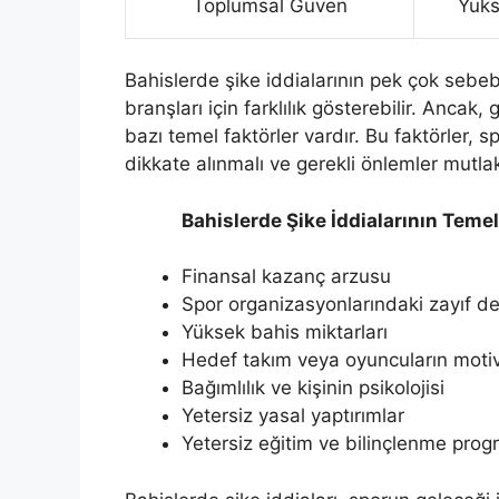
Toplumsal Güven
Yük
Bahislerde şike iddialarının pek çok sebeb
branşları için farklılık gösterebilir. Ancak,
bazı temel faktörler vardır. Bu faktörler, 
dikkate alınmalı ve gerekli önlemler mutlak
Bahislerde Şike İddialarının Teme
Finansal kazanç arzusu
Spor organizasyonlarındaki zayıf d
Yüksek bahis miktarları
Hedef takım veya oyuncuların mot
Bağımlılık ve kişinin psikolojisi
Yetersiz yasal yaptırımlar
Yetersiz eğitim ve bilinçlenme prog