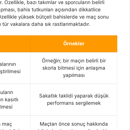
. Özellikle, bazı takımlar ve sporcuların belirli
pması, bahis tutkunları açısından dikkatlice
zellikle yüksek bütçeli bahislerde ve maç sonu
tür vakalara daha sık rastlanmaktadır.
Örnekler
Örneğin; bir maçın belirli bir
larının
skorla bitmesi için anlaşma
ştirilmesi
yapılması
uların
Sakatlık taklidi yaparak düşük
n kasıtlı
performans sergilemek
ülmesi
in maç
Maçtan önce sonuç hakkında