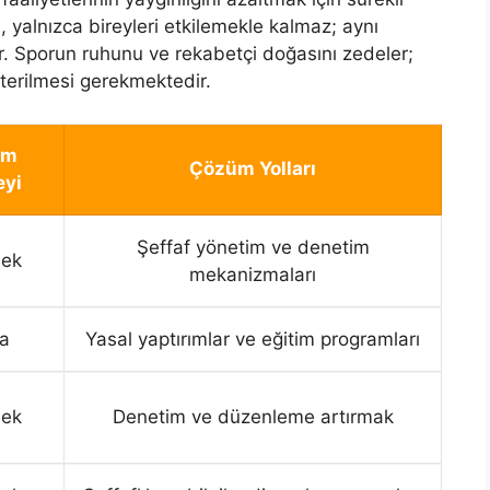
, yalnızca bireyleri etkilemekle kalmaz; aynı
. Sporun ruhunu ve rekabetçi doğasını zedeler;
sterilmesi gerekmektedir.
em
Çözüm Yolları
eyi
Şeffaf yönetim ve denetim
sek
mekanizmaları
a
Yasal yaptırımlar ve eğitim programları
sek
Denetim ve düzenleme artırmak