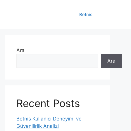
Betnis
Ara
Ara
Recent Posts
Betnis Kullanıcı Deneyimi ve
Güvenilirlik Analizi