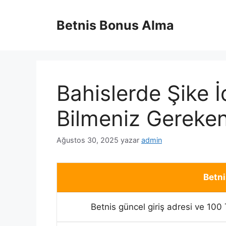
İçeriğe
atla
Betnis Bonus Alma
Bahislerde Şike İ
Bilmeniz Gereken
Ağustos 30, 2025
yazar
admin
Betni
Betnis güncel giriş adresi ve 1