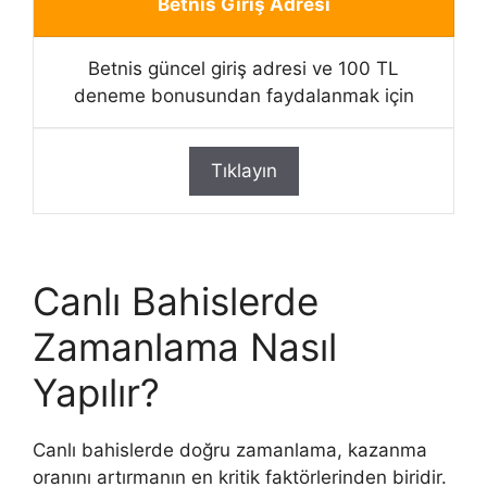
Betnis Giriş Adresi
Betnis güncel giriş adresi ve 100 TL
deneme bonusundan faydalanmak için
Tıklayın
Canlı Bahislerde
Zamanlama Nasıl
Yapılır?
Canlı bahislerde doğru zamanlama, kazanma
oranını artırmanın en kritik faktörlerinden biridir.