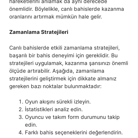
hareketlerini anlamak da aynı derecede
önemlidir. Böylelikle, canlı bahislerde kazanma
oranlarını artırmak mümkün hale gelir.
Zamanlama Stratejileri
Canlı bahislerde etkili zamanlama stratejileri,
başarılı bir bahis deneyimi için gereklidir. Bu
stratejileri uygulamak, kazanma şansınızı önemli
ölçüde artırabilir. Aşağıda, zamanlama
stratejilerini geliştirmek için dikkate almanız
gereken bazı noktalar bulunmaktadır:
Oyun akışını sürekli izleyin.
İstatistikleri analiz edin.
Oyuncu ve takım form durumunu takip
edin.
Farklı bahis seçeneklerini değerlendirin.