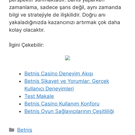
zamanlama, sadece şans değil, aynı zamanda
bilgi ve stratejiyle de ilişkilidir. Doğru anı
yakaladığınızda kazancınızı artırmak çok daha
kolay olacaktır.
İlgini Çekebilir:
Betnis Casino Deneyim Akışı
Betnis Şikayet ve Yorumlar: Gerçek
Kullanıcı Deneyimleri
Test Makale
Betnis Casino Kullanım Konforu
Betnis Oyun Sağlayıcılarının Çeşitliliği
Kategoriler
Betnis