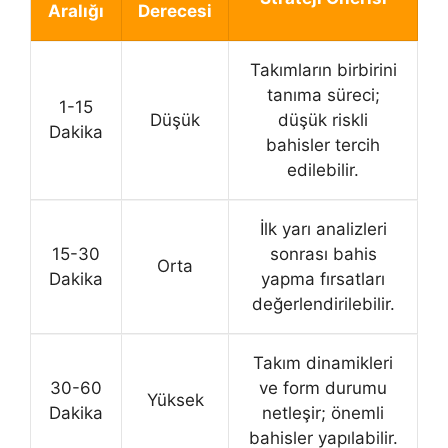
Aralığı
Derecesi
Takımların birbirini
tanıma süreci;
1-15
Düşük
düşük riskli
Dakika
bahisler tercih
edilebilir.
İlk yarı analizleri
15-30
sonrası bahis
Orta
Dakika
yapma fırsatları
değerlendirilebilir.
Takım dinamikleri
30-60
ve form durumu
Yüksek
Dakika
netleşir; önemli
bahisler yapılabilir.