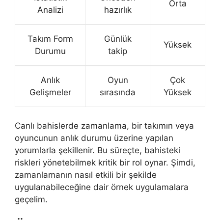
Orta
Analizi
hazırlık
Takım Form
Günlük
Yüksek
Durumu
takip
Anlık
Oyun
Çok
Gelişmeler
sırasında
Yüksek
Canlı bahislerde zamanlama, bir takımın veya
oyuncunun anlık durumu üzerine yapılan
yorumlarla şekillenir. Bu süreçte, bahisteki
riskleri yönetebilmek kritik bir rol oynar. Şimdi,
zamanlamanın nasıl etkili bir şekilde
uygulanabileceğine dair örnek uygulamalara
geçelim.