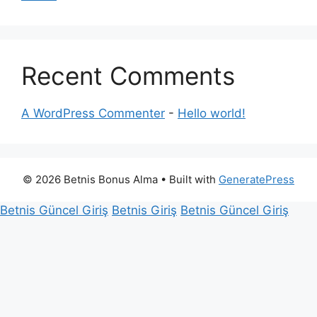
Recent Comments
A WordPress Commenter
-
Hello world!
© 2026 Betnis Bonus Alma
• Built with
GeneratePress
Betnis Güncel Giriş
Betnis Giriş
Betnis Güncel Giriş