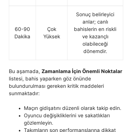
Sonuç belirleyici
anlar; canlı
60-90
Çok
bahislerin en riskli
Dakika
Yüksek
ve kazançlı
olabileceği
dönemdir.
Bu aşamada,
Zamanlama İçin Önemli Noktalar
listesi, bahis yaparken göz önünde
bulundurulması gereken kritik maddeleri
sunmaktadır:
Maçın gidişatını düzenli olarak takip edin.
Oyuncu değişikliklerini ve sakatlıkları
gözlemleyin.
Takımların son performanslarına dikkat