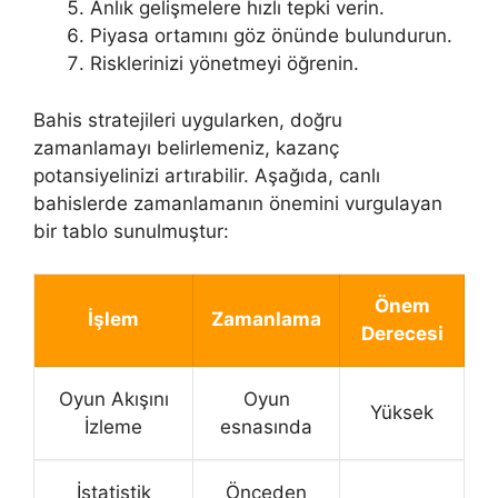
Anlık gelişmelere hızlı tepki verin.
Piyasa ortamını göz önünde bulundurun.
Risklerinizi yönetmeyi öğrenin.
Bahis stratejileri uygularken, doğru
zamanlamayı belirlemeniz, kazanç
potansiyelinizi artırabilir. Aşağıda, canlı
bahislerde zamanlamanın önemini vurgulayan
bir tablo sunulmuştur:
Önem
İşlem
Zamanlama
Derecesi
Oyun Akışını
Oyun
Yüksek
İzleme
esnasında
İstatistik
Önceden