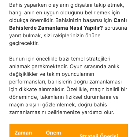
Bahis yaparken olayların gidişatını takip etmek,
hangi anın en uygun olduğunu belirlemek için
oldukça önemlidir. Bahisinizin başarısı için
Canlı
Bahislerde Zamanlama Nasıl Yapılır?
sorusuna
yanıt bulmak, sizi rakiplerinizin önüne
geçirecektir.
Bunun için öncelikle bazı temel stratejileri
anlamak gerekmektedir. Oyun sırasında anlık
değişiklikler ve takım oyuncularının
performansları, bahislerin doğru zamanlaması
için dikkate alınmalıdır. Özellikle, maçın belirli bir
döneminde, takımların fiziksel durumlarını ve
maçın akışını gözlemlemek, doğru bahis
zamanlamasını belirlemenize yardımcı olur.
Zaman
Önem
Strateji Önerisi