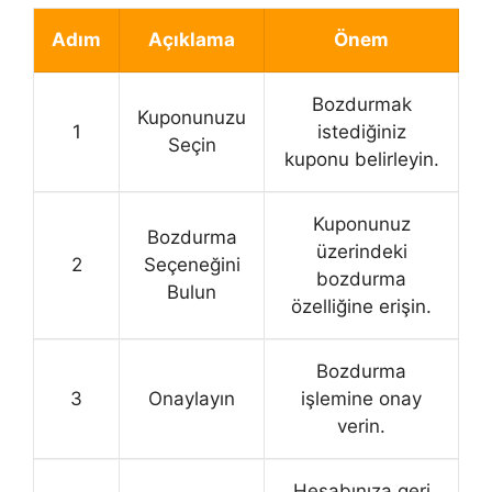
Adım
Açıklama
Önem
Bozdurmak
Kuponunuzu
1
istediğiniz
Seçin
kuponu belirleyin.
Kuponunuz
Bozdurma
üzerindeki
2
Seçeneğini
bozdurma
Bulun
özelliğine erişin.
Bozdurma
3
Onaylayın
işlemine onay
verin.
Hesabınıza geri