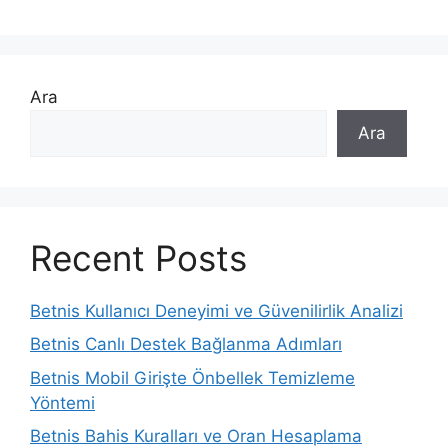
Ara
Ara
Recent Posts
Betnis Kullanıcı Deneyimi ve Güvenilirlik Analizi
Betnis Canlı Destek Bağlanma Adımları
Betnis Mobil Girişte Önbellek Temizleme
Yöntemi
Betnis Bahis Kuralları ve Oran Hesaplama