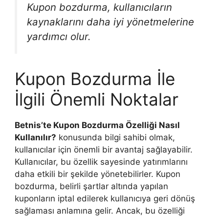
Kupon bozdurma, kullanıcıların
kaynaklarını daha iyi yönetmelerine
yardımcı olur.
Kupon Bozdurma İle
İlgili Önemli Noktalar
Betnis’te Kupon Bozdurma Özelliği Nasıl
Kullanılır?
konusunda bilgi sahibi olmak,
kullanıcılar için önemli bir avantaj sağlayabilir.
Kullanıcılar, bu özellik sayesinde yatırımlarını
daha etkili bir şekilde yönetebilirler. Kupon
bozdurma, belirli şartlar altında yapılan
kuponların iptal edilerek kullanıcıya geri dönüş
sağlaması anlamına gelir. Ancak, bu özelliği