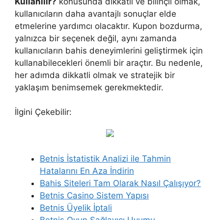
Kullanılır?
konusunda dikkatli ve bilinçli olmak,
kullanıcıların daha avantajlı sonuçlar elde
etmelerine yardımcı olacaktır. Kupon bozdurma,
yalnızca bir seçenek değil, aynı zamanda
kullanıcıların bahis deneyimlerini geliştirmek için
kullanabilecekleri önemli bir araçtır. Bu nedenle,
her adımda dikkatli olmak ve stratejik bir
yaklaşım benimsemek gerekmektedir.
İlgini Çekebilir:
Betnis İstatistik Analizi ile Tahmin
Hatalarını En Aza İndirin
Bahis Siteleri Tam Olarak Nasıl Çalışıyor?
Betnis Casino Sistem Yapısı
Betnis Üyelik İptali