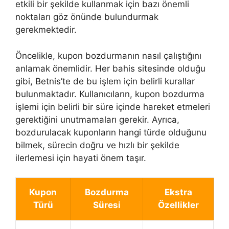
etkili bir şekilde kullanmak için bazı önemli
noktaları göz önünde bulundurmak
gerekmektedir.
Öncelikle, kupon bozdurmanın nasıl çalıştığını
anlamak önemlidir. Her bahis sitesinde olduğu
gibi, Betnis’te de bu işlem için belirli kurallar
bulunmaktadır. Kullanıcıların, kupon bozdurma
işlemi için belirli bir süre içinde hareket etmeleri
gerektiğini unutmamaları gerekir. Ayrıca,
bozdurulacak kuponların hangi türde olduğunu
bilmek, sürecin doğru ve hızlı bir şekilde
ilerlemesi için hayati önem taşır.
Kupon
Bozdurma
Ekstra
Türü
Süresi
Özellikler