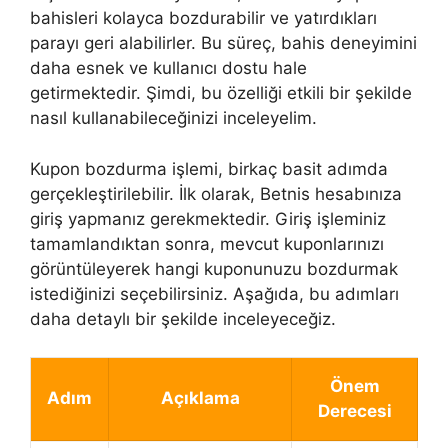
bahisleri kolayca bozdurabilir ve yatırdıkları
parayı geri alabilirler. Bu süreç, bahis deneyimini
daha esnek ve kullanıcı dostu hale
getirmektedir. Şimdi, bu özelliği etkili bir şekilde
nasıl kullanabileceğinizi inceleyelim.
Kupon bozdurma işlemi, birkaç basit adımda
gerçekleştirilebilir. İlk olarak, Betnis hesabınıza
giriş yapmanız gerekmektedir. Giriş işleminiz
tamamlandıktan sonra, mevcut kuponlarınızı
görüntüleyerek hangi kuponunuzu bozdurmak
istediğinizi seçebilirsiniz. Aşağıda, bu adımları
daha detaylı bir şekilde inceleyeceğiz.
Önem
Adım
Açıklama
Derecesi