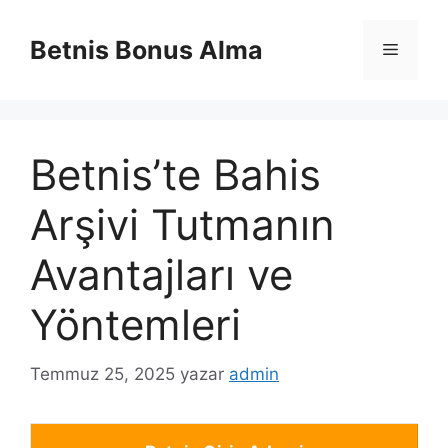
İçeriğe
atla
Betnis Bonus Alma
Menü
Betnis’te Bahis
Arşivi Tutmanın
Avantajları ve
Yöntemleri
Temmuz 25, 2025
yazar
admin