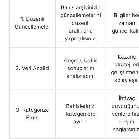
Bahis arşivinizin
güncellemelerini
Bilgiler he
1. Düzenli
düzenli
zaman
Güncellemeler
aralıklarla
güncel kalı
yapmalısınız.
Kazanç
Geçmiş bahis
stratejileri
2. Veri Analizi
sonuçlarını
geliştirmen
analiz edin.
kolaylaşır.
İhtiyaç
Bahislerinizi
duyduğun
3. Kategorize
kategorilere
verilere hız
Etme
ayırın.
erişim
sağlarsınız