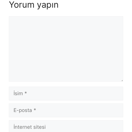
Yorum yapın
Yorum
İsim
E-
posta
İnternet
sitesi