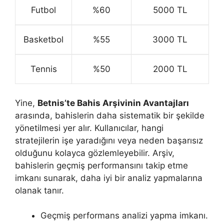
Futbol
%60
5000 TL
Basketbol
%55
3000 TL
Tennis
%50
2000 TL
Yine,
Betnis’te Bahis Arşivinin Avantajları
arasında, bahislerin daha sistematik bir şekilde
yönetilmesi yer alır. Kullanıcılar, hangi
stratejilerin işe yaradığını veya neden başarısız
olduğunu kolayca gözlemleyebilir. Arşiv,
bahislerin geçmiş performansını takip etme
imkanı sunarak, daha iyi bir analiz yapmalarına
olanak tanır.
Geçmiş performans analizi yapma imkanı.