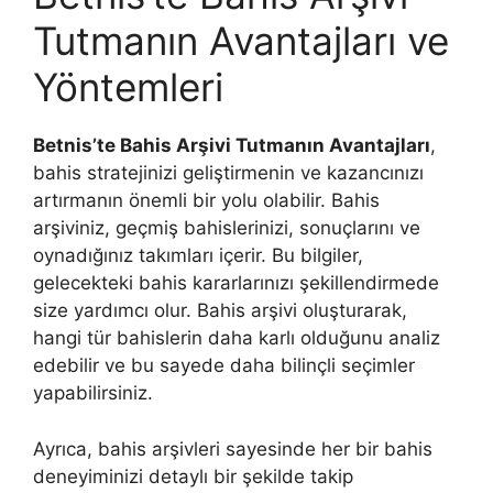
Tutmanın Avantajları ve
Yöntemleri
Betnis’te Bahis Arşivi Tutmanın Avantajları
,
bahis stratejinizi geliştirmenin ve kazancınızı
artırmanın önemli bir yolu olabilir. Bahis
arşiviniz, geçmiş bahislerinizi, sonuçlarını ve
oynadığınız takımları içerir. Bu bilgiler,
gelecekteki bahis kararlarınızı şekillendirmede
size yardımcı olur. Bahis arşivi oluşturarak,
hangi tür bahislerin daha karlı olduğunu analiz
edebilir ve bu sayede daha bilinçli seçimler
yapabilirsiniz.
Ayrıca, bahis arşivleri sayesinde her bir bahis
deneyiminizi detaylı bir şekilde takip