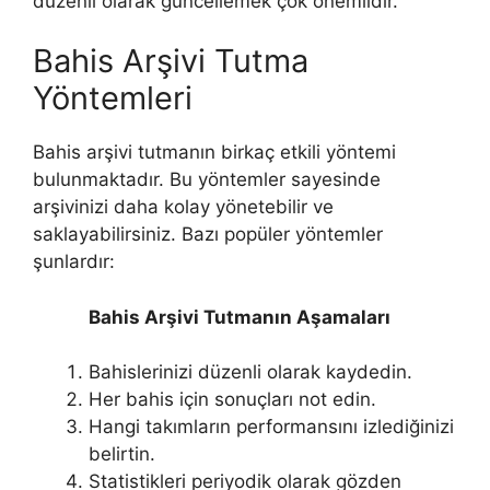
düzenli olarak güncellemek çok önemlidir.
Bahis Arşivi Tutma
Yöntemleri
Bahis arşivi tutmanın birkaç etkili yöntemi
bulunmaktadır. Bu yöntemler sayesinde
arşivinizi daha kolay yönetebilir ve
saklayabilirsiniz. Bazı popüler yöntemler
şunlardır:
Bahis Arşivi Tutmanın Aşamaları
Bahislerinizi düzenli olarak kaydedin.
Her bahis için sonuçları not edin.
Hangi takımların performansını izlediğinizi
belirtin.
Statistikleri periyodik olarak gözden