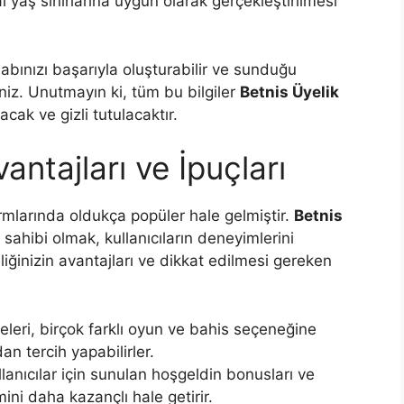
l yaş sınırlarına uygun olarak gerçekleştirilmesi
abınızı başarıyla oluşturabilir ve sunduğu
niz. Unutmayın ki, tüm bu bilgiler
Betnis Üyelik
ak ve gizli tutulacaktır.
antajları ve İpuçları
ormlarında oldukça popüler hale gelmiştir.
Betnis
 sahibi olmak, kullanıcıların deneyimlerini
eliğinizin avantajları ve dikkat edilmesi gereken
eleri, birçok farklı oyun ve bahis seçeneğine
n tercih yapabilirler.
lanıcılar için sunulan hoşgeldin bonusları ve
ni daha kazançlı hale getirir.