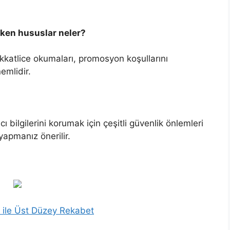
reken hususlar neler?
dikkatlice okumaları, promosyon koşullarını
emlidir.
ıcı bilgilerini korumak için çeşitli güvenlik önlemleri
yapmanız önerilir.
r ile Üst Düzey Rekabet