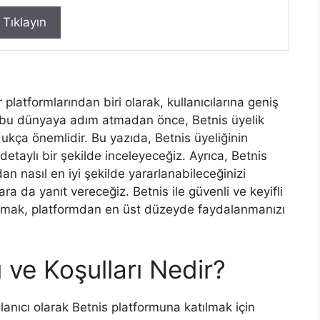
Tıklayın
platformlarından biri olarak, kullanıcılarına geniş
, bu dünyaya adım atmadan önce, Betnis üyelik
dukça önemlidir. Bu yazıda, Betnis üyeliğinin
ri detaylı bir şekilde inceleyeceğiz. Ayrıca, Betnis
dan nasıl en iyi şekilde yararlanabileceğinizi
ra da yanıt vereceğiz. Betnis ile güvenli ve keyifli
aşmak, platformdan en üst düzeyde faydalanmanızı
ı ve Koşulları Nedir?
ullanıcı olarak Betnis platformuna katılmak için