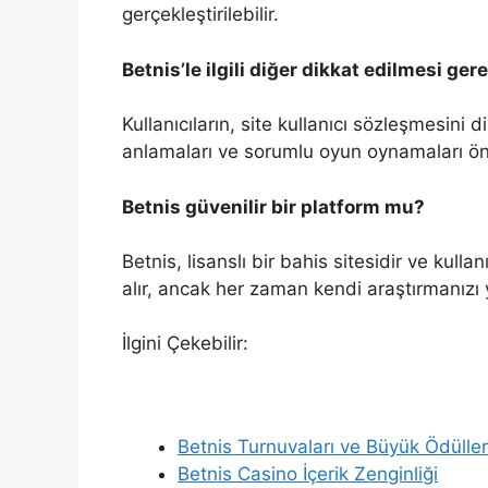
gerçekleştirilebilir.
Betnis’le ilgili diğer dikkat edilmesi ge
Kullanıcıların, site kullanıcı sözleşmesini 
anlamaları ve sorumlu oyun oynamaları ön
Betnis güvenilir bir platform mu?
Betnis, lisanslı bir bahis sitesidir ve kullan
alır, ancak her zaman kendi araştırmanızı 
İlgini Çekebilir:
Betnis Turnuvaları ve Büyük Ödülle
Betnis Casino İçerik Zenginliği