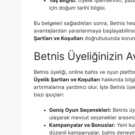
Yaş Bilgisi:
Üyelik işlemlerinin, yasa
için doğum tarihi bilgisi.
Bu belgeleri sağladıktan sonra, Betnis hes
avantajlardan yararlanmaya başlayabilirsi
Şartları ve Koşulları
doğrultusunda korunac
Betnis Üyeliğinizin Av
Betnis üyeliği, online bahis ve oyun platf
Üyelik Şartları ve Koşulları
hakkında bilgi
artırmalarına yardımcı olur. İşte Betnis üy
bazı ipuçları:
Geniş Oyun Seçenekleri:
Betnis üy
ulaşarak mevcut seçenekler arasında
Kampanyalar ve Bonuslar:
Yeni kul
düzenli kampanyalar, bahis deneyimi