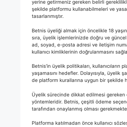
yerine getirmeniz gereken belirli gereklilikl
şekilde platformu kullanabilmeleri ve yas
tasarlanmıştır.
Betnis üyeliği almak için öncelikle 18 ya
sıra, üyelik işlemlerinizde doğru ve güncel
ad, soyad, e-posta adresi ve iletişim numa
kullanıcı kimliklerinin doğrulanmasını sağl
Betnis’in üyelik politikaları, kullanıcıları
yaşamasını hedefler. Dolayısıyla, üyelik ş
de platform kurallarına uygun bir şekilde h
Üyelik sürecinde dikkat edilmesi gereken 
yöntemleridir. Betnis, çeşitli ödeme seçen
tarafından onaylanmış olması gerekmekted
Platforma katılmadan önce kullanıcı sözleş