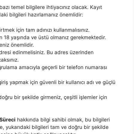
zı temel bilgilere ihtiyacınız olacak. Kayıt
ki bilgileri hazırlamanız önemlidir:
irtmek için tam adınızı kullanmalısınız.
n 18 yaşında ve üstü olmanız gerekmektedir.
eniz önemlidir.
dresi edinmelisiniz. Bu adres üzerinden
caksınız.
rulama amacıyla geçerli bir telefon numarası
riş yapmak için güvenli bir kullanıcı adı ve güçlü
ğru bir şekilde girmeniz, çeşitli işlemler için
 Süreci
hakkında bilgi sahibi olmak, bu bilgileri
e, yukarıdaki bilgileri tam ve doğru bir şekilde