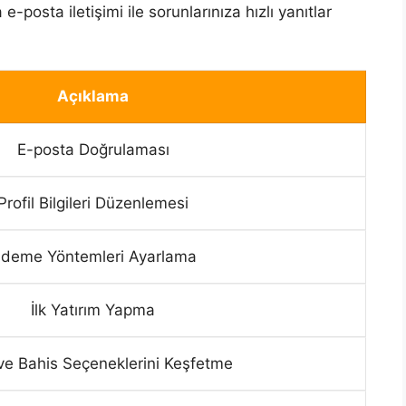
e-posta iletişimi ile sorunlarınıza hızlı yanıtlar
Açıklama
E-posta Doğrulaması
Profil Bilgileri Düzenlemesi
deme Yöntemleri Ayarlama
İlk Yatırım Yapma
e Bahis Seçeneklerini Keşfetme