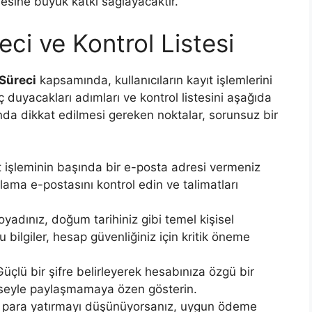
esine büyük katkı sağlayacaktır.
ci ve Kontrol Listesi
 Süreci
kapsamında, kullanıcıların kayıt işlemlerini
 duyacakları adımları ve kontrol listesini aşağıda
ında dikkat edilmesi gereken noktalar, sorunsuz bir
 işleminin başında bir e-posta adresi vermeniz
lama e-postasını kontrol edin ve talimatları
oyadınız, doğum tarihiniz gibi temel kişisel
 Bu bilgiler, hesap güvenliğiniz için kritik öneme
üçlü bir şifre belirleyerek hesabınıza özgü bir
kimseyle paylaşmamaya özen gösterin.
 para yatırmayı düşünüyorsanız, uygun ödeme