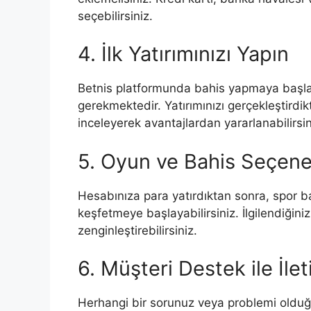
seçebilirsiniz.
4. İlk Yatırımınızı Yapın
Betnis platformunda bahis yapmaya başla
gerekmektedir. Yatırımınızı gerçekleştird
inceleyerek avantajlardan yararlanabilirsin
5. Oyun ve Bahis Seçenek
Hesabınıza para yatırdıktan sonra, spor ba
keşfetmeye başlayabilirsiniz. İlgilendiğini
zenginleştirebilirsiniz.
6. Müşteri Destek ile İle
Herhangi bir sorunuz veya problemi olduğ