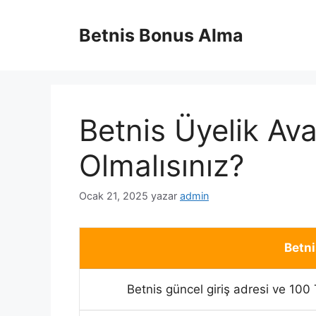
İçeriğe
atla
Betnis Bonus Alma
Betnis Üyelik Av
Olmalısınız?
Ocak 21, 2025
yazar
admin
Betni
Betnis güncel giriş adresi ve 1