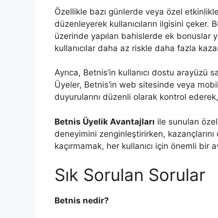
Özellikle bazı günlerde veya özel etkinlikl
düzenleyerek kullanıcıların ilgisini çeker. B
üzerinde yapılan bahislerde ek bonuslar y
kullanıcılar daha az riskle daha fazla kaza
Ayrıca, Betnis’in kullanıcı dostu arayüzü say
Üyeler, Betnis’in web sitesinde veya mo
duyurularını düzenli olarak kontrol ederek, 
Betnis Üyelik Avantajları
ile sunulan özel 
deneyimini zenginleştirirken, kazançlarını d
kaçırmamak, her kullanıcı için önemli bir a
Sık Sorulan Sorular
Betnis nedir?