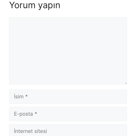
Yorum yapın
Yorum
İsim
E-
posta
İnternet
sitesi