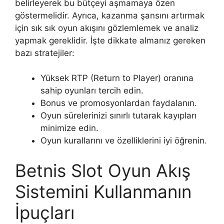
belirleyerek bu bütçeyi aşmamaya özen
göstermelidir. Ayrıca, kazanma şansını artırmak
için sık sık oyun akışını gözlemlemek ve analiz
yapmak gereklidir. İşte dikkate almanız gereken
bazı stratejiler:
Yüksek RTP (Return to Player) oranına
sahip oyunları tercih edin.
Bonus ve promosyonlardan faydalanın.
Oyun sürelerinizi sınırlı tutarak kayıpları
minimize edin.
Oyun kurallarını ve özelliklerini iyi öğrenin.
Betnis Slot Oyun Akış
Sistemini Kullanmanın
İpuçları