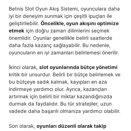
Betnis Slot Oyun Akış Sistemi, oyunculara daha
iyi bir deneyim sunmak için çeşitli ipuçları ile
geliştirilebilir.
Öncelikle, oyun akışını optimize
etmek
için doğru zaman dilimlerini seçmek
önemlidir. Oyunlar genellikle belirli saatlerde
daha fazla kazanç sağlayabilir. Bu nedenle,
oyuncuların en iyi zamanları belirlemesi önerilir.
İkinci olarak,
slot oyunlarında bütçe yönetimi
kritik bir unsurdur. Belirli bir bütçe belirlemek ve
bu bütçeye sadık kalmak, kayıpları en aza
indirmeye yardımcı olur. Ayrıca, kazançları
artırmak için belirli bir miktar kazandığınızda
durmak da faydalıdır. Bu tür stratejiler, uzun
vadede daha başarılı olmanıza yardımcı olabilir.
Son olarak,
oyunları düzenli olarak takip