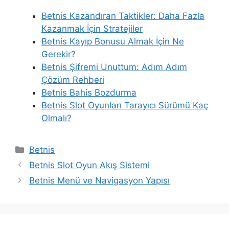
Betnis Kazandıran Taktikler: Daha Fazla
Kazanmak İçin Stratejiler
Betnis Kayıp Bonusu Almak İçin Ne
Gerekir?
Betnis Şifremi Unuttum: Adım Adım
Çözüm Rehberi
Betnis Bahis Bozdurma
Betnis Slot Oyunları Tarayıcı Sürümü Kaç
Olmalı?
Kategoriler
Betnis
Betnis Slot Oyun Akış Sistemi
Betnis Menü ve Navigasyon Yapısı