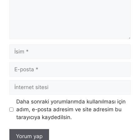
İsim
E-
posta
İnternet
sitesi
Daha sonraki yorumlarımda kullanılması için
adım, e-posta adresim ve site adresim bu
tarayıcıya kaydedilsin.