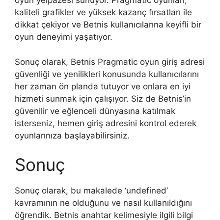
oyun yelpazesi sunuyor. Pragmatic oyunları,
kaliteli grafikler ve yüksek kazanç fırsatları ile
dikkat çekiyor ve Betnis kullanıcılarına keyifli bir
oyun deneyimi yaşatıyor.
Sonuç olarak, Betnis Pragmatic oyun giriş adresi
güvenliği ve yenilikleri konusunda kullanıcılarını
her zaman ön planda tutuyor ve onlara en iyi
hizmeti sunmak için çalışıyor. Siz de Betnis’in
güvenilir ve eğlenceli dünyasına katılmak
isterseniz, hemen giriş adresini kontrol ederek
oyunlarınıza başlayabilirsiniz.
Sonuç
Sonuç olarak, bu makalede ‘undefined’
kavramının ne olduğunu ve nasıl kullanıldığını
öğrendik. Betnis anahtar kelimesiyle ilgili bilgi