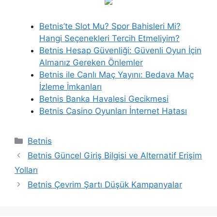
Betnis’te Slot Mu? Spor Bahisleri Mi?
Hangi Seçenekleri Tercih Etmeliyim?
Betnis Hesap Güvenliği: Güvenli Oyun İçin
Almanız Gereken Önlemler
Betnis ile Canlı Maç Yayını: Bedava Maç
İzleme İmkanları
Betnis Banka Havalesi Gecikmesi
Betnis Casino Oyunları İnternet Hatası
Kategoriler
Betnis
Betnis Güncel Giriş Bilgisi ve Alternatif Erişim
Yolları
Betnis Çevrim Şartı Düşük Kampanyalar