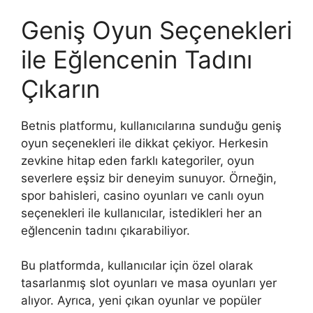
Geniş Oyun Seçenekleri
ile Eğlencenin Tadını
Çıkarın
Betnis platformu, kullanıcılarına sunduğu geniş
oyun seçenekleri ile dikkat çekiyor. Herkesin
zevkine hitap eden farklı kategoriler, oyun
severlere eşsiz bir deneyim sunuyor. Örneğin,
spor bahisleri, casino oyunları ve canlı oyun
seçenekleri ile kullanıcılar, istedikleri her an
eğlencenin tadını çıkarabiliyor.
Bu platformda, kullanıcılar için özel olarak
tasarlanmış slot oyunları ve masa oyunları yer
alıyor. Ayrıca, yeni çıkan oyunlar ve popüler