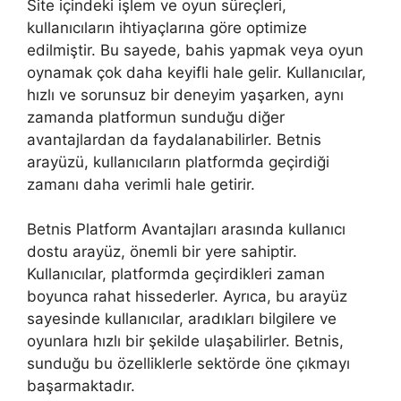
Site içindeki işlem ve oyun süreçleri,
kullanıcıların ihtiyaçlarına göre optimize
edilmiştir. Bu sayede, bahis yapmak veya oyun
oynamak çok daha keyifli hale gelir. Kullanıcılar,
hızlı ve sorunsuz bir deneyim yaşarken, aynı
zamanda platformun sunduğu diğer
avantajlardan da faydalanabilirler. Betnis
arayüzü, kullanıcıların platformda geçirdiği
zamanı daha verimli hale getirir.
Betnis Platform Avantajları arasında kullanıcı
dostu arayüz, önemli bir yere sahiptir.
Kullanıcılar, platformda geçirdikleri zaman
boyunca rahat hissederler. Ayrıca, bu arayüz
sayesinde kullanıcılar, aradıkları bilgilere ve
oyunlara hızlı bir şekilde ulaşabilirler. Betnis,
sunduğu bu özelliklerle sektörde öne çıkmayı
başarmaktadır.