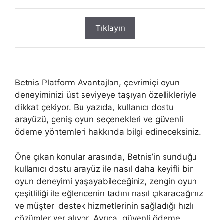
Tıklayın
Betnis Platform Avantajları, çevrimiçi oyun
deneyiminizi üst seviyeye taşıyan özellikleriyle
dikkat çekiyor. Bu yazıda, kullanıcı dostu
arayüzü, geniş oyun seçenekleri ve güvenli
ödeme yöntemleri hakkında bilgi edineceksiniz.
Öne çıkan konular arasında, Betnis’in sunduğu
kullanıcı dostu arayüz ile nasıl daha keyifli bir
oyun deneyimi yaşayabileceğiniz, zengin oyun
çeşitliliği ile eğlencenin tadını nasıl çıkaracağınız
ve müşteri destek hizmetlerinin sağladığı hızlı
çözümler yer alıyor. Ayrıca, güvenli ödeme