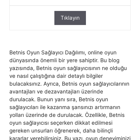
Tıklayın
Betnis Oyun Sağlayıcı Dağılımı, online oyun
dünyasında önemli bir yere sahiptir. Bu blog
yazısında, Betnis oyun sağlayıcısının ne olduğu
ve nasıl çalıştığına dair detaylı bilgiler
bulacaksınız. Ayrıca, Betnis oyun sağlayıcılarının
avantajları ve dezavantajları üzerinde
durulacak. Bunun yanı sıra, Betnis oyun
sağlayıcıları ile kazanma şansınızı artırmanın
yolları üzerinde de durulacak. Özellikle, Betnis
oyun sağlayıcısı seçerken dikkat edilmesi
gereken unsurları öğrenerek, daha bilinçli
kararlar verebilirsiniz. Bu yazı, oyun deneyiminizi