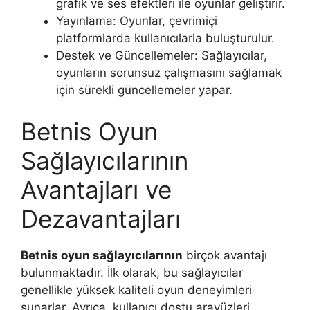
grafik ve ses efektleri ile oyunlar geliştirir.
Yayınlama: Oyunlar, çevrimiçi
platformlarda kullanıcılarla buluşturulur.
Destek ve Güncellemeler: Sağlayıcılar,
oyunların sorunsuz çalışmasını sağlamak
için sürekli güncellemeler yapar.
Betnis Oyun
Sağlayıcılarının
Avantajları ve
Dezavantajları
Betnis oyun sağlayıcılarının
birçok avantajı
bulunmaktadır. İlk olarak, bu sağlayıcılar
genellikle yüksek kaliteli oyun deneyimleri
sunarlar. Ayrıca, kullanıcı dostu arayüzleri