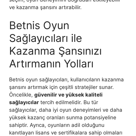
ve kazanma şansını artırabilir.
Betnis Oyun
Sağlayıcıları ile
Kazanma Şansınızı
Artırmanın Yolları
Betnis oyun sağlayıcıları, kullanıcıların kazanma
şansını artırmak için çeşitli stratejiler sunar.
Öncelikle,
güvenilir ve yüksek kaliteli
sağlayıcılar
tercih edilmelidir. Bu tür
sağlayıcılar, daha iyi oyun deneyimleri ve daha
yüksek kazanç oranları sunma potansiyeline
sahiptir. Ayrıca, oyunların adil olduğunu
kanıtlayan lisans ve sertifikalara sahip olmaları