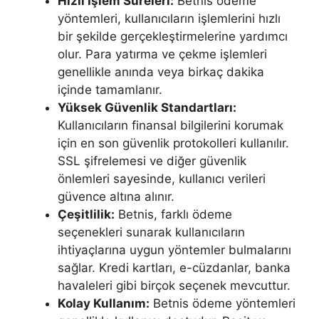
Hızlı İşlem Süreleri:
Betnis ödeme
yöntemleri, kullanıcıların işlemlerini hızlı
bir şekilde gerçekleştirmelerine yardımcı
olur. Para yatırma ve çekme işlemleri
genellikle anında veya birkaç dakika
içinde tamamlanır.
Yüksek Güvenlik Standartları:
Kullanıcıların finansal bilgilerini korumak
için en son güvenlik protokolleri kullanılır.
SSL şifrelemesi ve diğer güvenlik
önlemleri sayesinde, kullanıcı verileri
güvence altına alınır.
Çeşitlilik:
Betnis, farklı ödeme
seçenekleri sunarak kullanıcıların
ihtiyaçlarına uygun yöntemler bulmalarını
sağlar. Kredi kartları, e-cüzdanlar, banka
havaleleri gibi birçok seçenek mevcuttur.
Kolay Kullanım:
Betnis ödeme yöntemleri