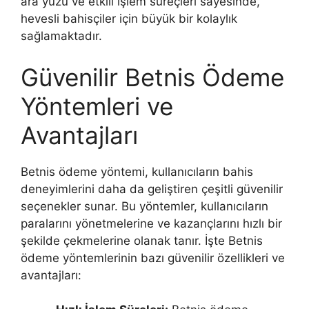
ara yüzü ve etkili işlem süreçleri sayesinde,
hevesli bahisçiler için büyük bir kolaylık
sağlamaktadır.
Güvenilir Betnis Ödeme
Yöntemleri ve
Avantajları
Betnis ödeme yöntemi, kullanıcıların bahis
deneyimlerini daha da geliştiren çeşitli güvenilir
seçenekler sunar. Bu yöntemler, kullanıcıların
paralarını yönetmelerine ve kazançlarını hızlı bir
şekilde çekmelerine olanak tanır. İşte Betnis
ödeme yöntemlerinin bazı güvenilir özellikleri ve
avantajları: