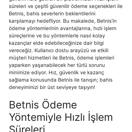
süreleri ve çeşitli güvenilir ödeme seçenekleri ile
Betnis, bahis severlerin beklentilerini
karşılamayı hedefliyor. Bu makalede, Betnis’in
ödeme yöntemlerinin avantajlarına, hızlı işlem
süreçlerine ve bu yöntemlerle nasıl kolay
kazançlar elde edebileceğinize dair bilgi
vereceğiz. Kullanıcı dostu arayüzü ve etkili
müşteri hizmetleri ile Betnis, ödeme işlemleri
yaparken yaşanabilecek her türlü sorunu
minimize ediyor. Hız, güvenlik ve kazanç
sağlama konusunda Betnis ile tanışın; bahis
deneyiminizi bir üst seviyeye taşıyın!
Betnis Ödeme
Yöntemiyle Hızlı İşlem
Süreleri