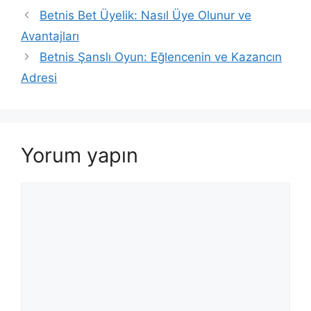
Betnis Bet Üyelik: Nasıl Üye Olunur ve
Avantajları
Betnis Şanslı Oyun: Eğlencenin ve Kazancın
Adresi
Yorum yapın
Yorum