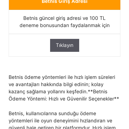
Betnis Giriş Adresi
Betnis güncel giriş adresi ve 100 TL
deneme bonusundan faydalanmak için
Tıklayın
Betnis ödeme yöntemleri ile hızlı işlem süreleri
ve avantajları hakkında bilgi edinin; kolay
kazanç sağlama yollarını keşfedin.**Betnis
Ödeme Yöntemi: Hızlı ve Güvenilir Seçenekler**
Betnis, kullanıcılarına sunduğu ödeme
yöntemleri ile oyun deneyimini hızlandıran ve
güvenli hale getiren bir platformdur. Hızlı işlem