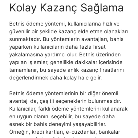
Kolay Kazanç Sağlama
Betnis ödeme yöntemi, kullanıcılarına hızlı ve
güvenilir bir şekilde kazanç elde etme olanakları
sunmaktadır. Bu yöntemlerin avantajları, bahis
yaparken kullanıcıların daha fazla fırsat
yakalamasına yardımcı olur. Betnis üzerinden
yapılan işlemler, genellikle dakikalar içerisinde
tamamlanır, bu sayede anlık kazanç fırsatlarını
değerlendirmek daha kolay hale gelir.
Betnis ödeme yöntemlerinin bir diğer önemli
avantajı da, çeşitli seçeneklerin bulunmasıdır.
Kullanıcılar, farklı ödeme yöntemlerini kullanarak
en uygun olanını seçebilir, bu sayede daha
esnek bir bahis deneyimi yaşayabilirler.
Örneğin, kredi kartları, e-cüzdanlar, bankalar