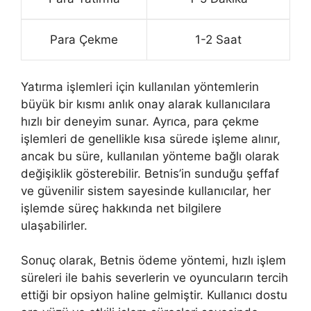
Para Çekme
1-2 Saat
Yatırma işlemleri için kullanılan yöntemlerin
büyük bir kısmı anlık onay alarak kullanıcılara
hızlı bir deneyim sunar. Ayrıca, para çekme
işlemleri de genellikle kısa sürede işleme alınır,
ancak bu süre, kullanılan yönteme bağlı olarak
değişiklik gösterebilir. Betnis’in sunduğu şeffaf
ve güvenilir sistem sayesinde kullanıcılar, her
işlemde süreç hakkında net bilgilere
ulaşabilirler.
Sonuç olarak, Betnis ödeme yöntemi, hızlı işlem
süreleri ile bahis severlerin ve oyuncuların tercih
ettiği bir opsiyon haline gelmiştir. Kullanıcı dostu