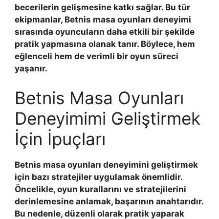
becerilerin gelişmesine katkı sağlar. Bu tür
ekipmanlar,
Betnis masa oyunları deneyimi
sırasında oyuncuların daha etkili bir şekilde
pratik yapmasına olanak tanır. Böylece, hem
eğlenceli hem de verimli bir oyun süreci
yaşanır.
Betnis Masa Oyunları
Deneyimimi Geliştirmek
İçin İpuçları
Betnis masa oyunları deneyimini geliştirmek
için bazı stratejiler uygulamak önemlidir.
Öncelikle, oyun kurallarını ve stratejilerini
derinlemesine anlamak, başarının anahtarıdır.
Bu nedenle, düzenli olarak pratik yaparak