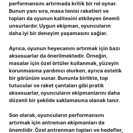
performansını artırmada kritik bir rol oynar.
Bunun yanı sıra,
masa tenisi raketleri
ve
topları
da oyunun kalitesini etkileyen önemli
unsurlardır. Uygun ekipman, oyuncuların
daha iyi bir deneyim yaşamasını sağlar.
Ayrıca, oyunun heyecanını artırmak için bazı
aksesuarlar da önerilmektedir. Örneğin,
masalar için özel örtüler
kullanmak, yüzeyin
korunmasına yardımcı olurken, ayrıca estetik
bir görünüm sunar. Bununla birlikte,
top
tutucular
ve
raket çantaları
gibi pratik
aksesuarlar, oyuncuların ekipmanlarını daha
düzenli bir şekilde saklamasına olanak tanır.
Son olarak, oyuncuların performansını
artırmak için
antreman ekipmanları
da
önemlidir. Özel antrenman topları ve hedefler,