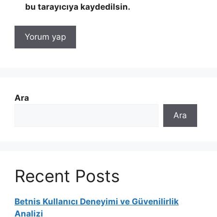
bu tarayıcıya kaydedilsin.
Ara
Ara
Recent Posts
Betnis Kullanıcı Deneyimi ve Güvenilirlik
Analizi