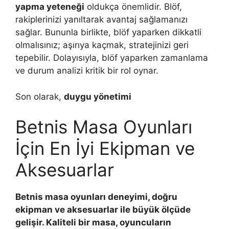
yapma yeteneği
oldukça önemlidir. Blöf,
rakiplerinizi yanıltarak avantaj sağlamanızı
sağlar. Bununla birlikte, blöf yaparken dikkatli
olmalısınız; aşırıya kaçmak, stratejinizi geri
tepebilir. Dolayısıyla, blöf yaparken zamanlama
ve durum analizi kritik bir rol oynar.
Son olarak,
duygu yönetimi
Betnis Masa Oyunları
İçin En İyi Ekipman ve
Aksesuarlar
Betnis masa oyunları deneyimi, doğru
ekipman ve aksesuarlar ile büyük ölçüde
gelişir. Kaliteli bir masa, oyuncuların