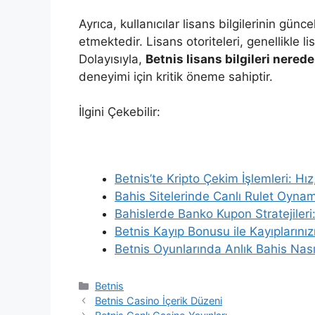
Ayrıca, kullanıcılar lisans bilgilerinin gün
etmektedir. Lisans otoriteleri, genellikle 
Dolayısıyla,
Betnis lisans bilgileri nerede
deneyimi için kritik öneme sahiptir.
İlgini Çekebilir:
Betnis’te Kripto Çekim İşlemleri: H
Bahis Sitelerinde Canlı Rulet Oyna
Bahislerde Banko Kupon Stratejileri: 
Betnis Kayıp Bonusu ile Kayıplarınızı
Betnis Oyunlarında Anlık Bahis Nasıl
Kategoriler
Betnis
Betnis Casino İçerik Düzeni