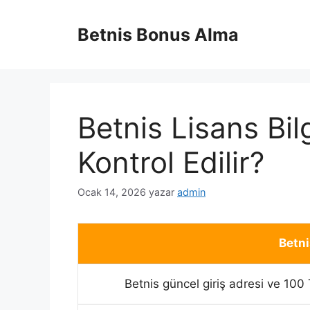
İçeriğe
atla
Betnis Bonus Alma
Betnis Lisans Bil
Kontrol Edilir?
Ocak 14, 2026
yazar
admin
Betni
Betnis güncel giriş adresi ve 1