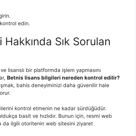
irin.
kontrol edin.
ri Hakkında Sık Sorulan
li ve lisanslı bir platformda işlem yapmasını
ar,
Betnis lisans bilgileri nereden kontrol edilir?
aşmak, bahis deneyiminizi daha güvenilir hale
orur.
lgilerini kontrol etmenin ne kadar sürdüğüdür.
 oldukça basit ve hızlıdır. Bunun için, resmi web
da ilgili otoritenin web sitesini ziyaret