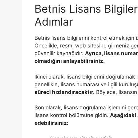
Betnis Lisans Bilgiler
Adımlar
Betnis lisans bilgilerini kontrol etmek için
Öncelikle, resmi web sitesine girmeniz gere
güvenilir kaynağıdır.
Ayrıca, lisans numar
olmadığını anlayabilirsiniz.
İkinci olarak, lisans bilgilerini doğrulamak i
genellikle, lisans numarası ve ilgili kuruluş
süreci hızlandıracaktır.
Böylece, lisansın g
Son olarak, lisans doğrulama işlemini gerçe
lisans kontrol bölümüne gidin.
Aşağıdaki a
edebilirsiniz: