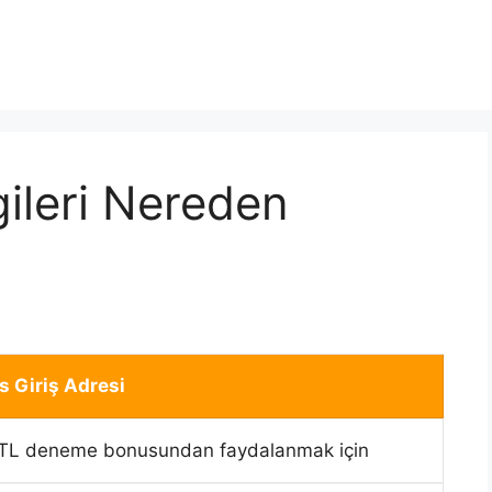
gileri Nereden
s Giriş Adresi
00 TL deneme bonusundan faydalanmak için