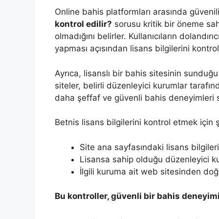
Online bahis platformları arasında güvenili
kontrol edilir?
sorusu kritik bir öneme sahi
olmadığını belirler. Kullanıcıların dolandı
yapması açısından lisans bilgilerini kontrol
Ayrıca, lisanslı bir bahis sitesinin sunduğu
siteler, belirli düzenleyici kurumlar tarafın
daha şeffaf ve güvenli bahis deneyimleri 
Betnis lisans bilgilerini kontrol etmek için ş
Site ana sayfasındaki lisans bilgileri
Lisansa sahip olduğu düzenleyici ku
İlgili kuruma ait web sitesinden do
Bu kontroller, güvenli bir bahis deneyim