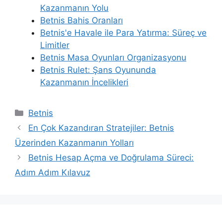
Kazanmanın Yolu
Betnis Bahis Oranları
Betnis'e Havale ile Para Yatırma: Süreç ve
Limitler
Betnis Masa Oyunları Organizasyonu
Betnis Rulet: Şans Oyununda
Kazanmanın İncelikleri
Kategoriler
Betnis
En Çok Kazandıran Stratejiler: Betnis
Üzerinden Kazanmanın Yolları
Betnis Hesap Açma ve Doğrulama Süreci:
Adım Adım Kılavuz