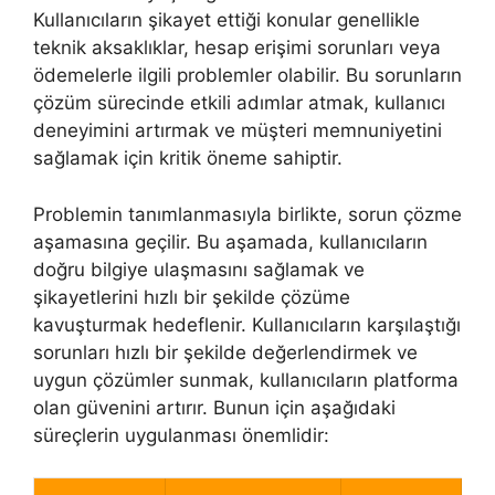
Kullanıcıların şikayet ettiği konular genellikle
teknik aksaklıklar, hesap erişimi sorunları veya
ödemelerle ilgili problemler olabilir. Bu sorunların
çözüm sürecinde etkili adımlar atmak, kullanıcı
deneyimini artırmak ve müşteri memnuniyetini
sağlamak için kritik öneme sahiptir.
Problemin tanımlanmasıyla birlikte, sorun çözme
aşamasına geçilir. Bu aşamada, kullanıcıların
doğru bilgiye ulaşmasını sağlamak ve
şikayetlerini hızlı bir şekilde çözüme
kavuşturmak hedeflenir. Kullanıcıların karşılaştığı
sorunları hızlı bir şekilde değerlendirmek ve
uygun çözümler sunmak, kullanıcıların platforma
olan güvenini artırır. Bunun için aşağıdaki
süreçlerin uygulanması önemlidir: