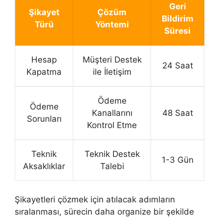
Geri
Şikayet
Çözüm
Bildirim
Türü
Yöntemi
Süresi
Hesap
Müşteri Destek
24 Saat
Kapatma
ile İletişim
Ödeme
Ödeme
Kanallarını
48 Saat
Sorunları
Kontrol Etme
Teknik
Teknik Destek
1-3 Gün
Aksaklıklar
Talebi
Şikayetleri çözmek için atılacak adımların
sıralanması, sürecin daha organize bir şekilde