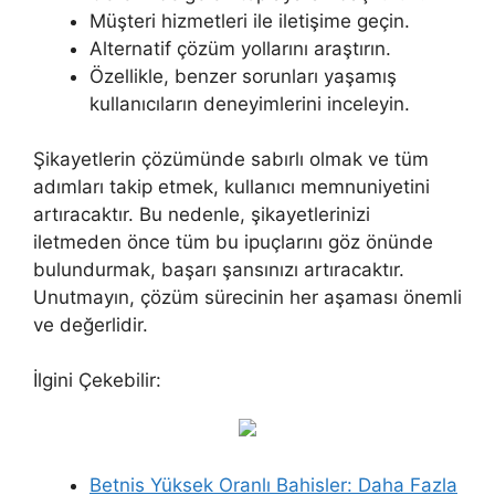
Müşteri hizmetleri ile iletişime geçin.
Alternatif çözüm yollarını araştırın.
Özellikle, benzer sorunları yaşamış
kullanıcıların deneyimlerini inceleyin.
Şikayetlerin çözümünde sabırlı olmak ve tüm
adımları takip etmek, kullanıcı memnuniyetini
artıracaktır. Bu nedenle, şikayetlerinizi
iletmeden önce tüm bu ipuçlarını göz önünde
bulundurmak, başarı şansınızı artıracaktır.
Unutmayın, çözüm sürecinin her aşaması önemli
ve değerlidir.
İlgini Çekebilir:
Betnis Yüksek Oranlı Bahisler: Daha Fazla