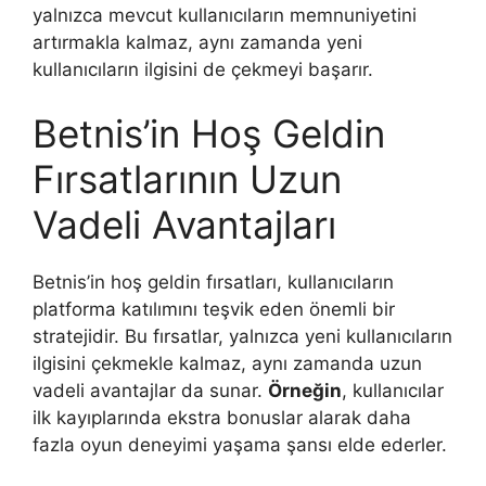
yalnızca mevcut kullanıcıların memnuniyetini
artırmakla kalmaz, aynı zamanda yeni
kullanıcıların ilgisini de çekmeyi başarır.
Betnis’in Hoş Geldin
Fırsatlarının Uzun
Vadeli Avantajları
Betnis’in hoş geldin fırsatları, kullanıcıların
platforma katılımını teşvik eden önemli bir
stratejidir. Bu fırsatlar, yalnızca yeni kullanıcıların
ilgisini çekmekle kalmaz, aynı zamanda uzun
vadeli avantajlar da sunar.
Örneğin
, kullanıcılar
ilk kayıplarında ekstra bonuslar alarak daha
fazla oyun deneyimi yaşama şansı elde ederler.