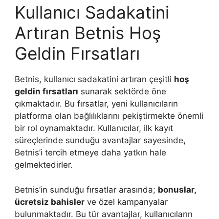
Kullanıcı Sadakatini
Artıran Betnis Hoş
Geldin Fırsatları
Betnis, kullanıcı sadakatini artıran çeşitli
hoş
geldin fırsatları
sunarak sektörde öne
çıkmaktadır. Bu fırsatlar, yeni kullanıcıların
platforma olan bağlılıklarını pekiştirmekte önemli
bir rol oynamaktadır. Kullanıcılar, ilk kayıt
süreçlerinde sunduğu avantajlar sayesinde,
Betnis’i tercih etmeye daha yatkın hale
gelmektedirler.
Betnis’in sunduğu fırsatlar arasında;
bonuslar,
ücretsiz bahisler
ve özel kampanyalar
bulunmaktadır. Bu tür avantajlar, kullanıcıların