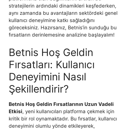
stratejilerin ardındaki dinamikleri keşfederken,
aynı zamanda bu avantajların sektördeki genel
kullanıcı deneyimine katkı sağladığını
göreceksiniz. Hazırsanız, Betnis’in sunduğu bu
fırsatların derinlemesine analizine başlayalım!
Betnis Hoş Geldin
Fırsatları: Kullanıcı
Deneyimini Nasıl
Şekillendirir?
Betnis Hoş Geldin Fırsatlarının Uzun Vadeli
Etkisi
, yeni kullanıcıları platforma çekmek için
kritik bir rol oynamaktadır. Bu fırsatlar, kullanıcı
deneyimini olumlu yönde etkileyerek,