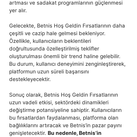
artması ve sadakat programlarının güçlenmesi
yer alır.
Gelecekte, Betnis Hoş Geldin Fırsatlarının daha
çeşitli ve cazip hale gelmesi bekleniyor.
Özellikle, kullanıcıların beklentileri
doğrultusunda özelleştirilmiş teklifler
oluşturulması önemli bir trend haline gelebilir.
Bu durum, kullanıcı deneyimini zenginleştirerek,
platformun uzun süreli başarısını
destekleyecektir.
Sonuç olarak, Betnis Hoş Geldin Fırsatlarının
uzun vadeli etkisi, sektördeki dinamikleri
değiştirme potansiyeline sahiptir. Kullanıcıların
bu fırsatlardan faydalanması, platforma olan
bağlılıklarını artıracak ve Betnis’in pazar payını
genişletecektir.
Bu nedenle, Betnis’in