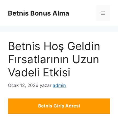
İçeriğe
atla
Betnis Bonus Alma
Menü
Betnis Hoş Geldin
Fırsatlarının Uzun
Vadeli Etkisi
Ocak 12, 2026
yazar
admin
Betnis Giriş Adresi