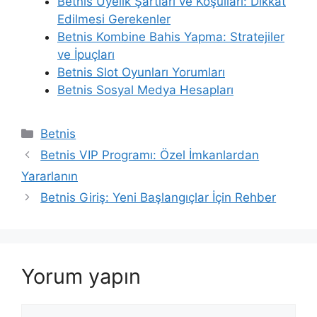
Betnis Üyelik Şartları ve Koşulları: Dikkat
Edilmesi Gerekenler
Betnis Kombine Bahis Yapma: Stratejiler
ve İpuçları
Betnis Slot Oyunları Yorumları
Betnis Sosyal Medya Hesapları
Kategoriler
Betnis
Betnis VIP Programı: Özel İmkanlardan
Yararlanın
Betnis Giriş: Yeni Başlangıçlar İçin Rehber
Yorum yapın
Yorum