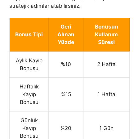
stratejik adımlar atabilirsiniz.
Geri
Bonusun
Bonus Tipi
Alınan
Kullanım
Yüzde
Süresi
Aylık Kayıp
%10
2 Hafta
Bonusu
Haftalık
Kayıp
%15
1 Hafta
Bonusu
Günlük
Kayıp
%20
1 Gün
Bonusu