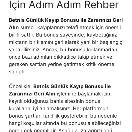
İçin Adım Adım Rehber
Betnis Günlük Kayıp Bonusu ile Zararınızı Geri
Alın
süreci, kayıplarınızı telafi etmek için önemli
bir fırsattır. Bu bonus sayesinde, kaybettiğiniz
miktarın bir kısmını geri alarak yeni bir başlangıç
yapabilirsiniz. Ancak, bu bonusu kullanmadan
önce bazı adımları dikkatlice takip etmek ve
gereken şartları yerine getirmek kritik öneme
sahiptir.
Öncelikle,
Betnis Günlük Kayıp Bonusu ile
Zararınızı Geri Alın
işlemine başlamak için,
kayıtlı olduğunuz bahis sitesinin bonus
kurallarını iyi anlamalısınız. Her platformun
bonus şartları farklılık gösterebilir, bu nedenle
hangi koşullar altında bu bonusu alabileceğinizi
öğrenmek önemlidir. Aşağıda, zararınızı geri