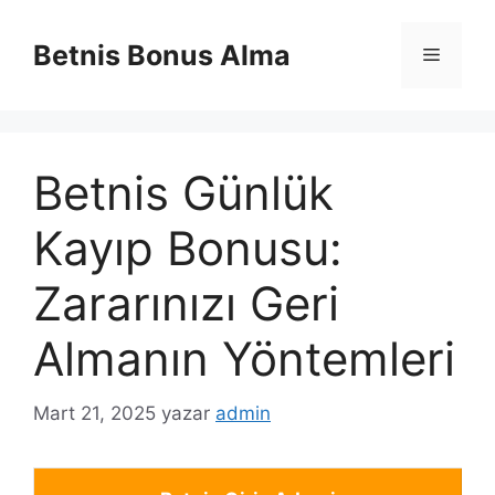
İçeriğe
atla
Betnis Bonus Alma
Menü
Betnis Günlük
Kayıp Bonusu:
Zararınızı Geri
Almanın Yöntemleri
Mart 21, 2025
yazar
admin