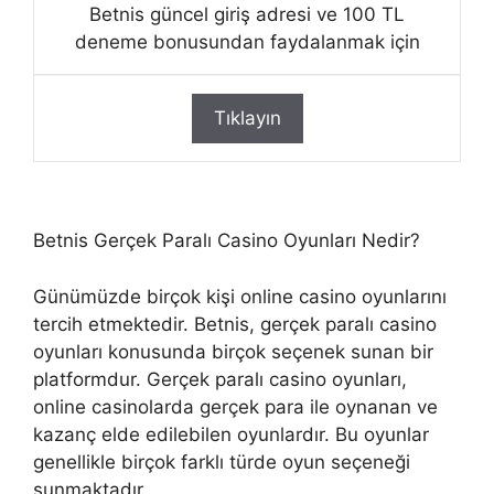
Betnis güncel giriş adresi ve 100 TL
deneme bonusundan faydalanmak için
Tıklayın
Betnis Gerçek Paralı Casino Oyunları Nedir?
Günümüzde birçok kişi online casino oyunlarını
tercih etmektedir. Betnis, gerçek paralı casino
oyunları konusunda birçok seçenek sunan bir
platformdur. Gerçek paralı casino oyunları,
online casinolarda gerçek para ile oynanan ve
kazanç elde edilebilen oyunlardır. Bu oyunlar
genellikle birçok farklı türde oyun seçeneği
sunmaktadır.