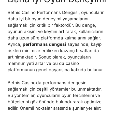
Betnis Casino Performans Dengesi, oyuncuların
daha iyi bir oyun deneyimi yaşamalarını
sağlamak için kritik bir faktördür. Bu denge,
oyunun akışını ve keyfini artırarak, kullanıcıların
daha uzun süre platformda kalmalarını sağlar.
Ayrıca,
performans dengesi
sayesinde, kayıp
riskleri minimize edilirken kazanç fırsatları da
artırılmaktadır. Sonuç olarak, oyuncuların
memnuniyeti artar ve bu da casino
platformunun genel başarısına katkıda bulunur.
Betnis Casino’da performans dengesini
sağlamak için çeşitli yöntemler bulunmaktadır.
Bu yöntemler, oyuncuların oyun tercihlerini ve
bütçelerini göz önünde bulundurarak optimize
edilir. Önemli noktalar arasında şunlar yer alır: