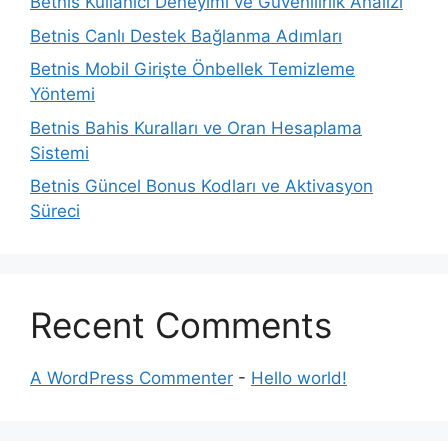
Betnis Kullanıcı Deneyimi ve Güvenilirlik Analizi
Betnis Canlı Destek Bağlanma Adımları
Betnis Mobil Girişte Önbellek Temizleme
Yöntemi
Betnis Bahis Kuralları ve Oran Hesaplama
Sistemi
Betnis Güncel Bonus Kodları ve Aktivasyon
Süreci
Recent Comments
A WordPress Commenter
-
Hello world!