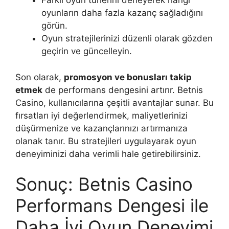
Farklı oyun türlerini deneyerek hangi
oyunların daha fazla kazanç sağladığını
görün.
Oyun stratejilerinizi düzenli olarak gözden
geçirin ve güncelleyin.
Son olarak,
promosyon ve bonusları takip
etmek
de performans dengesini artırır. Betnis
Casino, kullanıcılarına çeşitli avantajlar sunar. Bu
fırsatları iyi değerlendirmek, maliyetlerinizi
düşürmenize ve kazançlarınızı artırmanıza
olanak tanır. Bu stratejileri uygulayarak oyun
deneyiminizi daha verimli hale getirebilirsiniz.
Sonuç: Betnis Casino
Performans Dengesi ile
Daha İyi Oyun Deneyimi