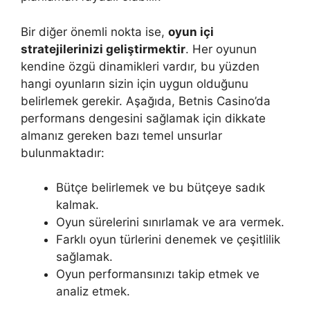
Bir diğer önemli nokta ise,
oyun içi
stratejilerinizi geliştirmektir
. Her oyunun
kendine özgü dinamikleri vardır, bu yüzden
hangi oyunların sizin için uygun olduğunu
belirlemek gerekir. Aşağıda, Betnis Casino’da
performans dengesini sağlamak için dikkate
almanız gereken bazı temel unsurlar
bulunmaktadır:
Bütçe belirlemek ve bu bütçeye sadık
kalmak.
Oyun sürelerini sınırlamak ve ara vermek.
Farklı oyun türlerini denemek ve çeşitlilik
sağlamak.
Oyun performansınızı takip etmek ve
analiz etmek.