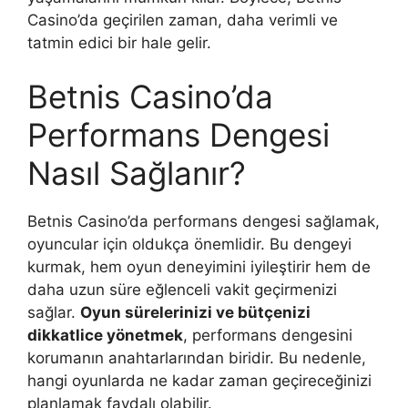
Casino’da geçirilen zaman, daha verimli ve
tatmin edici bir hale gelir.
Betnis Casino’da
Performans Dengesi
Nasıl Sağlanır?
Betnis Casino’da performans dengesi sağlamak,
oyuncular için oldukça önemlidir. Bu dengeyi
kurmak, hem oyun deneyimini iyileştirir hem de
daha uzun süre eğlenceli vakit geçirmenizi
sağlar.
Oyun sürelerinizi ve bütçenizi
dikkatlice yönetmek
, performans dengesini
korumanın anahtarlarından biridir. Bu nedenle,
hangi oyunlarda ne kadar zaman geçireceğinizi
planlamak faydalı olabilir.