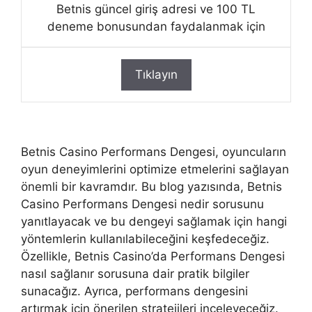
Betnis güncel giriş adresi ve 100 TL
deneme bonusundan faydalanmak için
Tıklayın
Betnis Casino Performans Dengesi, oyuncuların
oyun deneyimlerini optimize etmelerini sağlayan
önemli bir kavramdır. Bu blog yazısında, Betnis
Casino Performans Dengesi nedir sorusunu
yanıtlayacak ve bu dengeyi sağlamak için hangi
yöntemlerin kullanılabileceğini keşfedeceğiz.
Özellikle, Betnis Casino’da Performans Dengesi
nasıl sağlanır sorusuna dair pratik bilgiler
sunacağız. Ayrıca, performans dengesini
artırmak için önerilen stratejileri inceleyeceğiz.