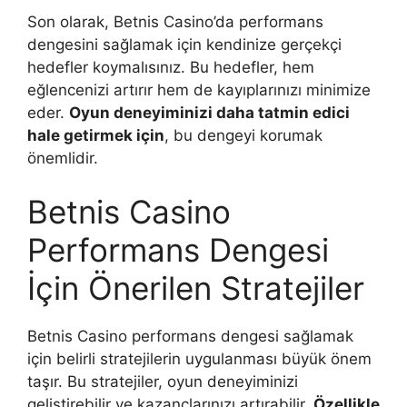
Son olarak, Betnis Casino’da performans
dengesini sağlamak için kendinize gerçekçi
hedefler koymalısınız. Bu hedefler, hem
eğlencenizi artırır hem de kayıplarınızı minimize
eder.
Oyun deneyiminizi daha tatmin edici
hale getirmek için
, bu dengeyi korumak
önemlidir.
Betnis Casino
Performans Dengesi
İçin Önerilen Stratejiler
Betnis Casino performans dengesi sağlamak
için belirli stratejilerin uygulanması büyük önem
taşır. Bu stratejiler, oyun deneyiminizi
geliştirebilir ve kazançlarınızı artırabilir.
Özellikle