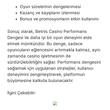
Oyun sürelerinin dengelenmesi
Kazanç ve kayıpların izlenmesi
Bonus ve promosyonların etkin kullanımı
Sonuç olarak, Betnis Casino Performans
Dengesi ile daha iyi bir oyun deneyimi elde
etmek mümkündür. Bu denge, sadece
oyuncuların eğlencesini artırmakla kalmaz, aynı
zamanda casino işletmesinin de
sürdürülebilirliğini sağlar. Performans dengesini
sağlamak için uygulanan stratejiler, kullanıcı
deneyimini zenginleştirerek, platformun
büyümesine katkıda bulunacaktır.
İlgini Çekebilir: