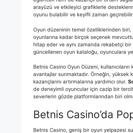
arayüzü ve etkileyici grafiklerle desteklen
oyunu bulabilir ve keyifli zaman geçirebilir
Oyun düzeninin temel özelliklerinden biri
oyunlarına kadar birçok seçenek mevcuttur.
hitap eder ve aynı zamanda rekabetçi bir o
güncellenen oyun kataloğu, oyunculara yeni
Betnis Casino Oyun Düzeni, kullanıcıların 
avantajlar sunmaktadır. Örneğin, yüksek ka
kazançlarını artırmalarına yardımcı olur.
S
de deneyimli oyuncular için cazip bir terc
severlerin gözde platformlarından biri ol
Betnis Casino’da Pop
Betnis Casino, geniş bir oyun yelpazesi s