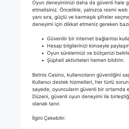
Oyun deneyiminizi daha da güvenli hale ge
etmelisiniz. Öncelikle, yalnızca resmi web
yanı sıra, güçlü ve karmaşık şifreler seç
deneyimi için dikkat etmeniz gereken baz
Güvenilir bir internet bağlantısı kull
Hesap bilgilerinizi kimseyle paylaş
Oyun sürelerinizi ve bütçenizi belirl
Şüpheli aktiviteleri hemen bildirin.
Betnis Casino, kullanıcıların güvenliğini sa
Kullanıcı destek hizmetleri, her türlü sor
sayede, oyuncuların güvenli bir ortamda 
Düzeni, güvenli oyun deneyimi ile birleştiğ
olanak tanır.
İlgini Çekebilir: