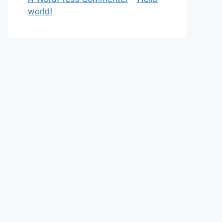
world!