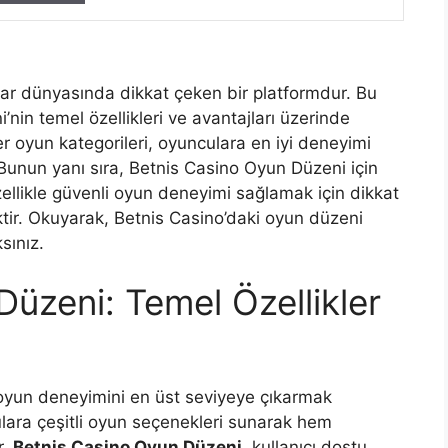
ar dünyasında dikkat çeken bir platformdur. Bu
nin temel özellikleri ve avantajları üzerinde
r oyun kategorileri, oyunculara en iyi deneyimi
. Bunun yanı sıra, Betnis Casino Oyun Düzeni için
 Özellikle güvenli oyun deneyimi sağlamak için dikkat
tir. Okuyarak, Betnis Casino’daki oyun düzeni
sınız.
üzeni: Temel Özellikler
 oyun deneyimini en üst seviyeye çıkarmak
lara çeşitli oyun seçenekleri sunarak hem
r.
Betnis Casino Oyun Düzeni
, kullanıcı dostu