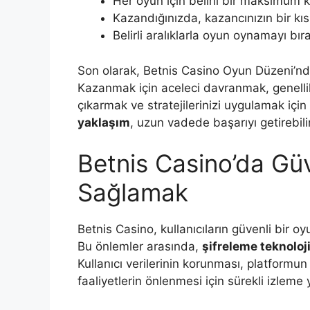
Her oyun için belirli bir maksimum k
Kazandığınızda, kazancınızın bir kıs
Belirli aralıklarla oyun oynamayı bır
Son olarak, Betnis Casino Oyun Düzeni’nde 
Kazanmak için aceleci davranmak, genellik
çıkarmak ve stratejilerinizi uygulamak için
yaklaşım
, uzun vadede başarıyı getirebilir
Betnis Casino’da Gü
Sağlamak
Betnis Casino, kullanıcıların güvenli bir oy
Bu önlemler arasında,
şifreleme teknoloji
Kullanıcı verilerinin korunması, platformun
faaliyetlerin önlenmesi için sürekli izleme