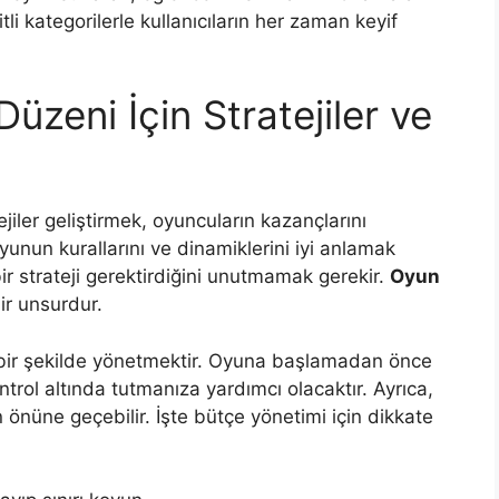
li kategorilerle kullanıcıların her zaman keyif
üzeni İçin Stratejiler ve
ejiler geliştirmek, oyuncuların kazançlarını
oyunun kurallarını ve dinamiklerini iyi anlamak
ir strateji gerektirdiğini unutmamak gerekir.
Oyun
ir unsurdur.
li bir şekilde yönetmektir. Oyuna başlamadan önce
kontrol altında tutmanıza yardımcı olacaktır. Ayrıca,
 önüne geçebilir. İşte bütçe yönetimi için dikkate