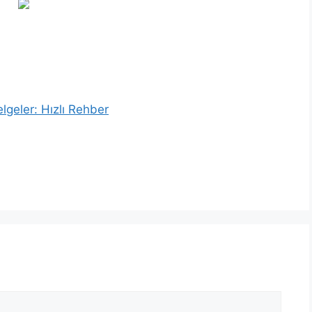
elgeler: Hızlı Rehber