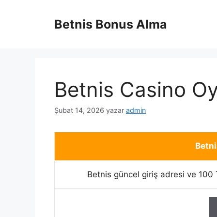
İçeriğe
atla
Betnis Bonus Alma
Betnis Casino O
Şubat 14, 2026
yazar
admin
Betni
Betnis güncel giriş adresi ve 1