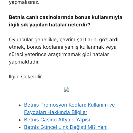
yapmalısınız.
Betnis canlı casinolarında bonus kullanımıyla
ilgili sık yapılan hatalar nelerdir?
Oyuncular genellikle, çevrim şartlarını göz ardı
etmek, bonus kodlarını yanlış kullanmak veya
süreci yeterince araştırmamak gibi hatalar
yapmaktadır.
İlgini Çekebilir:
Betnis Promosyon Kodları: Kullanım ve
Faydaları Hakkında Bilgiler
Betnis Casino Altyapı Yapısı
Betnis Güncel Link Değişti Mi? Yeni