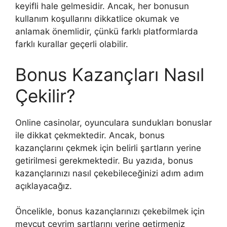
keyifli hale gelmesidir. Ancak, her bonusun
kullanım koşullarını dikkatlice okumak ve
anlamak önemlidir, çünkü farklı platformlarda
farklı kurallar geçerli olabilir.
Bonus Kazançları Nasıl
Çekilir?
Online casinolar, oyunculara sundukları bonuslar
ile dikkat çekmektedir. Ancak, bonus
kazançlarını çekmek için belirli şartların yerine
getirilmesi gerekmektedir. Bu yazıda, bonus
kazançlarınızı nasıl çekebileceğinizi adım adım
açıklayacağız.
Öncelikle, bonus kazançlarınızı çekebilmek için
mevcut çevrim şartlarını yerine getirmeniz