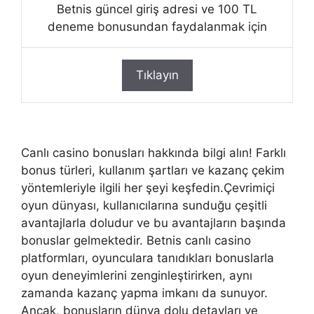
Betnis güncel giriş adresi ve 100 TL
deneme bonusundan faydalanmak için
Tıklayın
Canlı casino bonusları hakkında bilgi alın! Farklı
bonus türleri, kullanım şartları ve kazanç çekim
yöntemleriyle ilgili her şeyi keşfedin.Çevrimiçi
oyun dünyası, kullanıcılarına sunduğu çeşitli
avantajlarla doludur ve bu avantajların başında
bonuslar gelmektedir. Betnis canlı casino
platformları, oyunculara tanıdıkları bonuslarla
oyun deneyimlerini zenginleştirirken, aynı
zamanda kazanç yapma imkanı da sunuyor.
Ancak, bonusların dünya dolu detayları ve