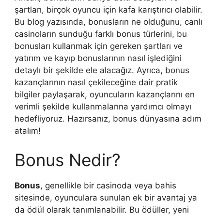
şartları, birçok oyuncu için kafa karıştırıcı olabilir.
Bu blog yazısında, bonusların ne olduğunu, canlı
casinoların sunduğu farklı bonus türlerini, bu
bonusları kullanmak için gereken şartları ve
yatırım ve kayıp bonuslarının nasıl işlediğini
detaylı bir şekilde ele alacağız. Ayrıca, bonus
kazançlarının nasıl çekileceğine dair pratik
bilgiler paylaşarak, oyuncuların kazançlarını en
verimli şekilde kullanmalarına yardımcı olmayı
hedefliyoruz. Hazırsanız, bonus dünyasına adım
atalım!
Bonus Nedir?
Bonus
, genellikle bir casinoda veya bahis
sitesinde, oyunculara sunulan ek bir avantaj ya
da ödül olarak tanımlanabilir. Bu ödüller, yeni