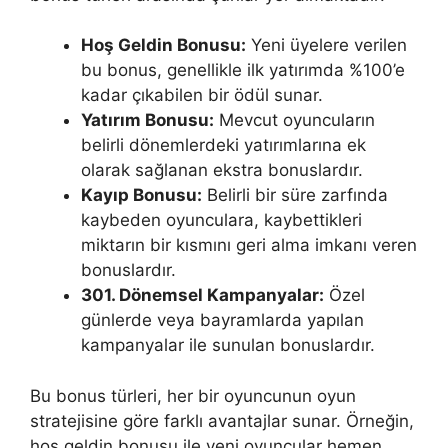
Hoş Geldin Bonusu:
Yeni üyelere verilen
bu bonus, genellikle ilk yatırımda %100’e
kadar çıkabilen bir ödül sunar.
Yatırım Bonusu:
Mevcut oyuncuların
belirli dönemlerdeki yatırımlarına ek
olarak sağlanan ekstra bonuslardır.
Kayıp Bonusu:
Belirli bir süre zarfında
kaybeden oyunculara, kaybettikleri
miktarın bir kısmını geri alma imkanı veren
bonuslardır.
301. Dönemsel Kampanyalar:
Özel
günlerde veya bayramlarda yapılan
kampanyalar ile sunulan bonuslardır.
Bu bonus türleri, her bir oyuncunun oyun
stratejisine göre farklı avantajlar sunar. Örneğin,
hoş geldin bonusu ile yeni oyuncular hemen