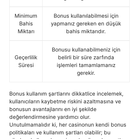
Minimum
Bonus kullanılabilmesi için
Bahis
yapmanız gereken en düşük
Miktarı
bahis miktarıdır.
Bonusu kullanabilmeniz için
Geçerlilik
belirli bir süre zarfında
Süresi
işlemleri tamamlamanız
gerekir.
Bonus kullanım şartlarını dikkatlice incelemek,
kullanıcıların kaybetme riskini azaltmasına ve
bonusun avantajlarını en iyi şekilde
değerlendirmesine yardımcı olur.
Unutulmamalıdır ki, her casinonun kendi bonus
politikaları ve kullanım şartları olabilir; bu