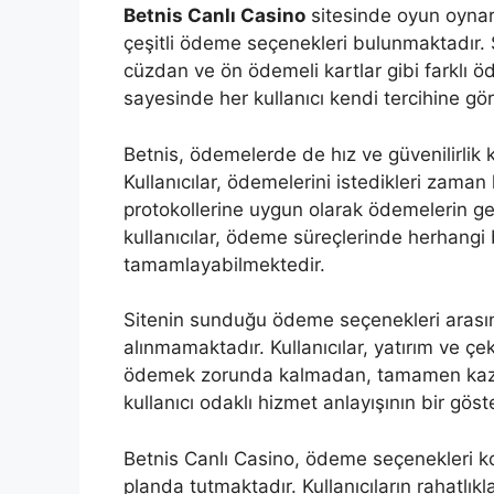
Betnis Canlı Casino
sitesinde oyun oynar
çeşitli ödeme seçenekleri bulunmaktadır. Si
cüzdan ve ön ödemeli kartlar gibi farklı ö
sayesinde her kullanıcı kendi tercihine g
Betnis, ödemelerde de hız ve güvenilirlik
Kullanıcılar, ödemelerini istedikleri zaman h
protokollerine uygun olarak ödemelerin ge
kullanıcılar, ödeme süreçlerinde herhangi
tamamlayabilmektedir.
Sitenin sunduğu ödeme seçenekleri arasın
alınmamaktadır. Kullanıcılar, yatırım ve çek
ödemek zorunda kalmadan, tamamen kazanç
kullanıcı odaklı hizmet anlayışının bir göst
Betnis Canlı Casino, ödeme seçenekleri 
planda tutmaktadır. Kullanıcıların rahatlık