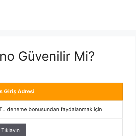
no Güvenilir Mi?
s Giriş Adresi
00 TL deneme bonusundan faydalanmak için
Tıklayın