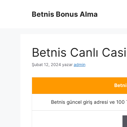
İçeriğe
atla
Betnis Bonus Alma
Betnis Canlı Casi
Şubat 12, 2024
yazar
admin
Betni
Betnis güncel giriş adresi ve 1