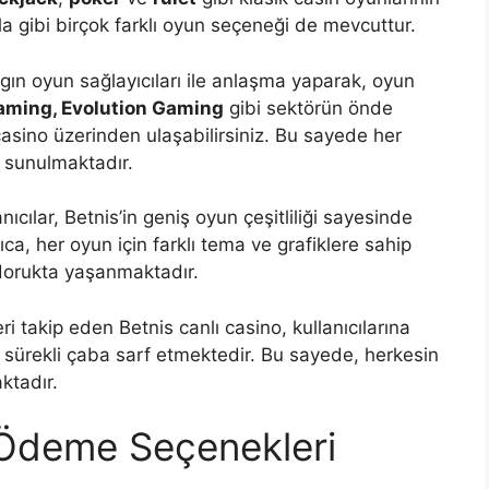
la gibi birçok farklı oyun seçeneği de mevcuttur.
gın oyun sağlayıcıları ile anlaşma yaparak, oyun
aming, Evolution Gaming
gibi sektörün önde
 casino üzerinden ulaşabilirsiniz. Bu sayede her
 sunulmaktadır.
cılar, Betnis’in geniş oyun çeşitliliği sayesinde
rıca, her oyun için farklı tema ve grafiklere sahip
dorukta yaşanmaktadır.
i takip eden Betnis canlı casino, kullanıcılarına
 sürekli çaba sarf etmektedir. Bu sayede, herkesin
ktadır.
 Ödeme Seçenekleri