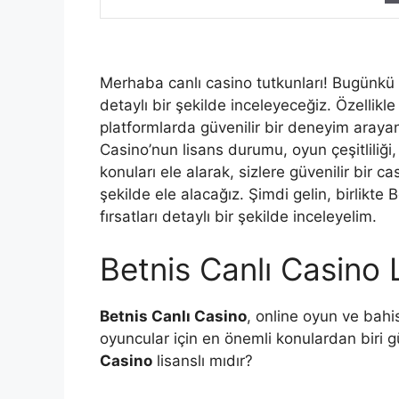
Merhaba canlı casino tutkunları! Bugünkü
detaylı bir şekilde inceleyeceğiz. Özellikl
platformlarda güvenilir bir deneyim arayanl
Casino’nun lisans durumu, oyun çeşitliliği
konuları ele alarak, sizlere güvenilir bir 
şekilde ele alacağız. Şimdi gelin, birlikte
fırsatları detaylı bir şekilde inceleyelim.
Betnis Canlı Casino L
Betnis Canlı Casino
, online oyun ve bahi
oyuncular için en önemli konulardan biri g
Casino
lisanslı mıdır?