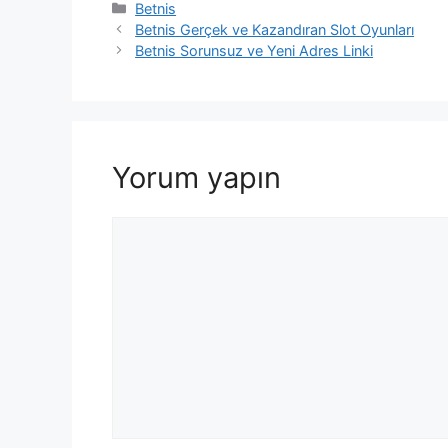
Kategoriler
Betnis
Betnis Gerçek ve Kazandıran Slot Oyunları
Betnis Sorunsuz ve Yeni Adres Linki
Yorum yapın
Yorum