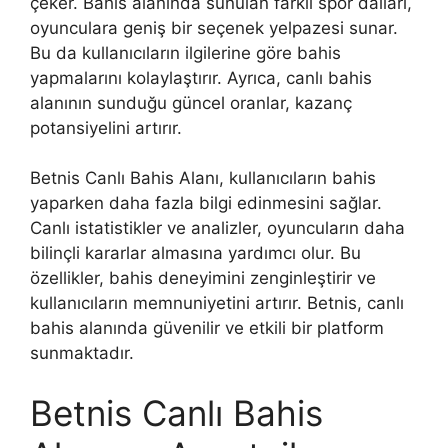
çeker. Bahis alanında sunulan farklı spor dalları,
oyunculara geniş bir seçenek yelpazesi sunar.
Bu da kullanıcıların ilgilerine göre bahis
yapmalarını kolaylaştırır. Ayrıca, canlı bahis
alanının sunduğu güncel oranlar, kazanç
potansiyelini artırır.
Betnis Canlı Bahis Alanı, kullanıcıların bahis
yaparken daha fazla bilgi edinmesini sağlar.
Canlı istatistikler ve analizler, oyuncuların daha
bilinçli kararlar almasına yardımcı olur. Bu
özellikler, bahis deneyimini zenginleştirir ve
kullanıcıların memnuniyetini artırır. Betnis, canlı
bahis alanında güvenilir ve etkili bir platform
sunmaktadır.
Betnis Canlı Bahis