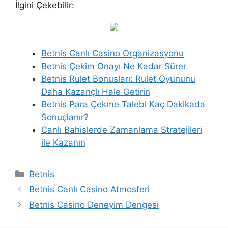
İlgini Çekebilir:
Betnis Canlı Casino Organizasyonu
Betnis Çekim Onayı Ne Kadar Sürer
Betnis Rulet Bonusları: Rulet Oyununu
Daha Kazançlı Hale Getirin
Betnis Para Çekme Talebi Kaç Dakikada
Sonuçlanır?
Canlı Bahislerde Zamanlama Stratejileri
ile Kazanın
Kategoriler
Betnis
Betnis Canlı Casino Atmosferi
Betnis Casino Deneyim Dengesi