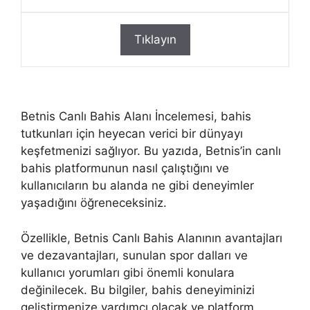
Tıklayın
Betnis Canlı Bahis Alanı İncelemesi, bahis
tutkunları için heyecan verici bir dünyayı
keşfetmenizi sağlıyor. Bu yazıda, Betnis’in canlı
bahis platformunun nasıl çalıştığını ve
kullanıcıların bu alanda ne gibi deneyimler
yaşadığını öğreneceksiniz.
Özellikle, Betnis Canlı Bahis Alanının avantajları
ve dezavantajları, sunulan spor dalları ve
kullanıcı yorumları gibi önemli konulara
değinilecek. Bu bilgiler, bahis deneyiminizi
geliştirmenize yardımcı olacak ve platform