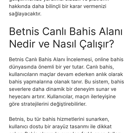
hakkında daha bilinçli bir karar vermenizi
sağlayacaktır.
Betnis Canlı Bahis Alanı
Nedir ve Nasıl Çalışır?
Betnis Canlı Bahis Alanı İncelemesi, online bahis
dünyasında önemli bir yer tutar. Canlı bahis,
kullanıcıların maçlar devam ederken anlık olarak
bahis yapmalarına olanak tanır. Bu sistem, bahis
severlere daha dinamik bir deneyim sunar ve
heyecanı artırır. Kullanıcılar, maçın ilerleyişine
göre stratejilerini değiştirebilirler.
Betnis, bu tür bahis hizmetlerini sunarken,
kullanıcı dostu bir arayüz tasarımı ile dikkat