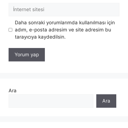
İnternet
sitesi
Daha sonraki yorumlarımda kullanılması için
adım, e-posta adresim ve site adresim bu
tarayıcıya kaydedilsin.
Ara
Ara