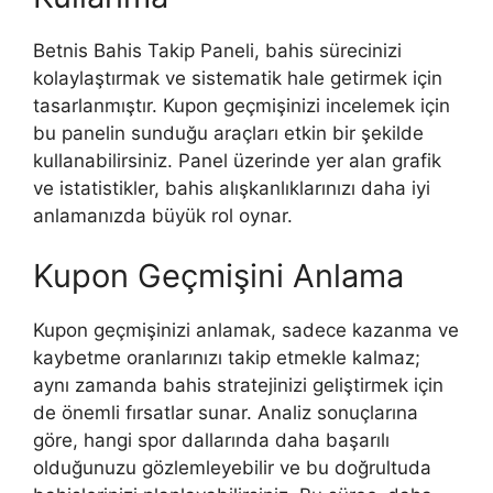
Betnis Bahis Takip Paneli, bahis sürecinizi
kolaylaştırmak ve sistematik hale getirmek için
tasarlanmıştır. Kupon geçmişinizi incelemek için
bu panelin sunduğu araçları etkin bir şekilde
kullanabilirsiniz. Panel üzerinde yer alan grafik
ve istatistikler, bahis alışkanlıklarınızı daha iyi
anlamanızda büyük rol oynar.
Kupon Geçmişini Anlama
Kupon geçmişinizi anlamak, sadece kazanma ve
kaybetme oranlarınızı takip etmekle kalmaz;
aynı zamanda bahis stratejinizi geliştirmek için
de önemli fırsatlar sunar. Analiz sonuçlarına
göre, hangi spor dallarında daha başarılı
olduğunuzu gözlemleyebilir ve bu doğrultuda