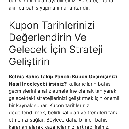
bahislerinizi planlayabilirsiniz. Bu süreç, daha
akıllıca bahis yapmanın anahtarıdır.
Kupon Tarihlerinizi
Değerlendirin Ve
Gelecek İçin Strateji
Geliştirin
Betnis Bahis Takip Paneli: Kupon Geçmişinizi
Nasıl İnceleyebilirsiniz?
kullanıcıların bahis
geçmişlerini analiz etmelerine olanak tanıyarak,
gelecekteki stratejilerinizi geliştirmek için önemli
bir kaynak sunar. Kupon tarihlerinizi
değerlendirmek, belirli kalıpları ve trendleri fark
etmenizi sağlar. Böylece daha bilinçli bahis
kararları alarak kazançlarınızı artırabilirsiniz.