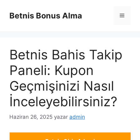
İçeriğe
atla
Betnis Bonus Alma
Menü
Betnis Bahis Takip
Paneli: Kupon
Geçmişinizi Nasıl
İnceleyebilirsiniz?
Haziran 26, 2025
yazar
admin