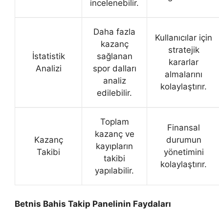
incelenebilir.
Daha fazla
Kullanıcılar için
kazanç
stratejik
İstatistik
sağlanan
kararlar
Analizi
spor dalları
almalarını
analiz
kolaylaştırır.
edilebilir.
Toplam
Finansal
kazanç ve
Kazanç
durumun
kayıpların
Takibi
yönetimini
takibi
kolaylaştırır.
yapılabilir.
Betnis Bahis Takip Panelinin Faydaları