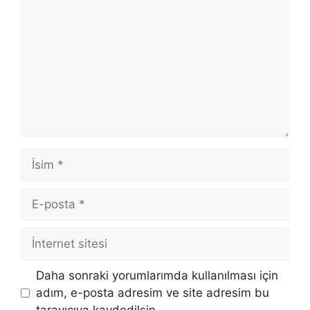
İsim
E-
posta
İnternet
sitesi
Daha sonraki yorumlarımda kullanılması için
adım, e-posta adresim ve site adresim bu