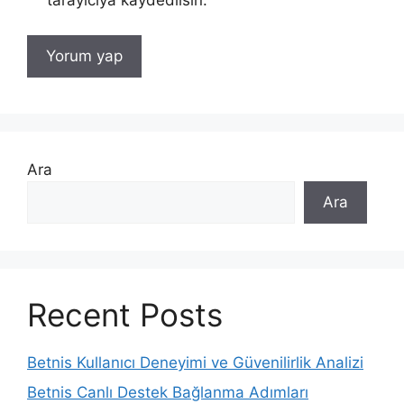
tarayıcıya kaydedilsin.
Ara
Ara
Recent Posts
Betnis Kullanıcı Deneyimi ve Güvenilirlik Analizi
Betnis Canlı Destek Bağlanma Adımları