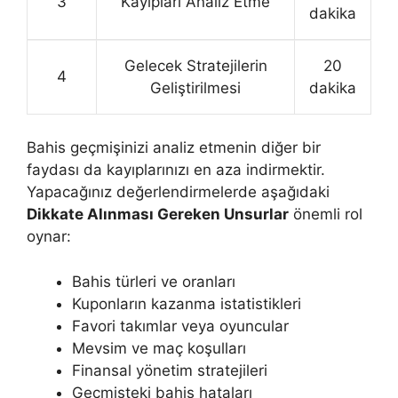
3
Kayıpları Analiz Etme
dakika
Gelecek Stratejilerin
20
4
Geliştirilmesi
dakika
Bahis geçmişinizi analiz etmenin diğer bir
faydası da kayıplarınızı en aza indirmektir.
Yapacağınız değerlendirmelerde aşağıdaki
Dikkate Alınması Gereken Unsurlar
önemli rol
oynar:
Bahis türleri ve oranları
Kuponların kazanma istatistikleri
Favori takımlar veya oyuncular
Mevsim ve maç koşulları
Finansal yönetim stratejileri
Geçmişteki bahis hataları