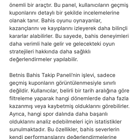
önemli bir araçtır. Bu panel, kullanıcıların geçmiş
kuponlarını detaylı bir şekilde incelemelerine
olanak tanır. Bahis oyunu oynayanlar,
kazançlarını ve kayıplarını izleyerek daha bilinçli
kararlar alabilirler. Bu sayede, bahis deneyimleri
daha verimli hale gelir ve gelecekteki oyun
stratejileri hakkında daha sağlıklı
değerlendirmeler yapılabilir.
Betnis Bahis Takip Paneli’nin işlevi, sadece
geçmiş kuponların görüntülenmesiyle sınırlı
değildir. Kullanıcılar, belirli bir tarih aralığına göre
filtreleme yaparak hangi dönemlerde daha fazla
kazanmış veya kaybetmiş olduklarını görebilirler.
Ayrıca, hangi spor dalında daha başarılı
olduklarını analiz edebilmeleri için istatistikler
sunulmaktadır. Bu özellikler, bahis severlerin
kendi performanslarını değerlendirmelerine