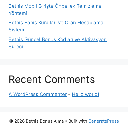
Betnis Mobil Girişte Önbellek Temizleme
Yöntemi
Betnis Bahis Kuralları ve Oran Hesaplama
Sistemi
Betnis Güncel Bonus Kodları ve Aktivasyon
Süreci
Recent Comments
A WordPress Commenter
-
Hello world!
© 2026 Betnis Bonus Alma
• Built with
GeneratePress