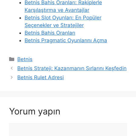
Betnis Bahis Oranları: Rakiplerle
Karşılaştırma ve Avantajlar
Betnis Slot Oyunları: En Popüler
Seçenekler ve Stratejiler
Betnis Bahis Oranları
Betnis Pragmatic Oyunlarını Açma
Kategoriler
Betnis
Betnis Strateji: Kazanmanın Sırlarını Keşfedin
Betnis Rulet Adresi
Yorum yapın
Yorum