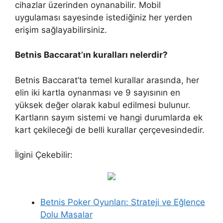
cihazlar üzerinden oynanabilir. Mobil
uygulaması sayesinde istediğiniz her yerden
erişim sağlayabilirsiniz.
Betnis Baccarat’ın kuralları nelerdir?
Betnis Baccarat’ta temel kurallar arasında, her
elin iki kartla oynanması ve 9 sayısının en
yüksek değer olarak kabul edilmesi bulunur.
Kartların sayım sistemi ve hangi durumlarda ek
kart çekileceği de belli kurallar çerçevesindedir.
İlgini Çekebilir:
Betnis Poker Oyunları: Strateji ve Eğlence
Dolu Masalar