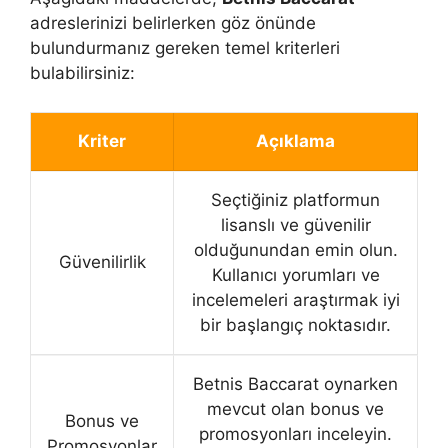
adreslerinizi belirlerken göz önünde
bulundurmanız gereken temel kriterleri
bulabilirsiniz:
Kriter
Açıklama
Seçtiğiniz platformun
lisanslı ve güvenilir
olduğunundan emin olun.
Güvenilirlik
Kullanıcı yorumları ve
incelemeleri araştırmak iyi
bir başlangıç noktasıdır.
Betnis Baccarat oynarken
mevcut olan bonus ve
Bonus ve
promosyonları inceleyin.
Promosyonlar