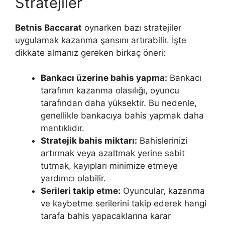
Stratejiler
Betnis Baccarat
oynarken bazı stratejiler
uygulamak kazanma şansını artırabilir. İşte
dikkate almanız gereken birkaç öneri:
Bankacı üzerine bahis yapma:
Bankacı
tarafının kazanma olasılığı, oyuncu
tarafından daha yüksektir. Bu nedenle,
genellikle bankacıya bahis yapmak daha
mantıklıdır.
Stratejik bahis miktarı:
Bahislerinizi
artırmak veya azaltmak yerine sabit
tutmak, kayıpları minimize etmeye
yardımcı olabilir.
Serileri takip etme:
Oyuncular, kazanma
ve kaybetme serilerini takip ederek hangi
tarafa bahis yapacaklarına karar