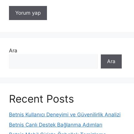
Ara
Ara
Recent Posts
Betnis Kullanıcı Deneyimi ve Güvenilirlik Analizi
Betnis Canlı Destek Bağlanma Adımları