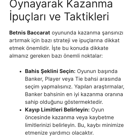
Oynayarak Kazanma
İpuçları ve Taktikleri
Betnis Baccarat
oyununda kazanma şansınızı
artırmak için bazı strateji ve ipuçlarına dikkat
etmek önemlidir. İşte bu konuda dikkate
almanız gereken bazı önemli noktalar:
Bahis Şeklini Seçin:
Oyunun başında
Banker, Player veya Tie bahsi arasında
seçim yapmalısınız. Yapılan araştırmalar,
Banker bahsinin en iyi kazanma oranına
sahip olduğunu göstermektedir.
Kayıp Limitleri Belirleyin:
Oyun
öncesinde kazanma veya kaybetme
limitlerinizi belirleyin. Bu, kaybı minimize
etmenize yardımcı olacaktır.