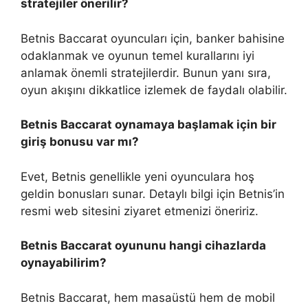
stratejiler önerilir?
Betnis Baccarat oyuncuları için, banker bahisine
odaklanmak ve oyunun temel kurallarını iyi
anlamak önemli stratejilerdir. Bunun yanı sıra,
oyun akışını dikkatlice izlemek de faydalı olabilir.
Betnis Baccarat oynamaya başlamak için bir
giriş bonusu var mı?
Evet, Betnis genellikle yeni oyunculara hoş
geldin bonusları sunar. Detaylı bilgi için Betnis’in
resmi web sitesini ziyaret etmenizi öneririz.
Betnis Baccarat oyununu hangi cihazlarda
oynayabilirim?
Betnis Baccarat, hem masaüstü hem de mobil