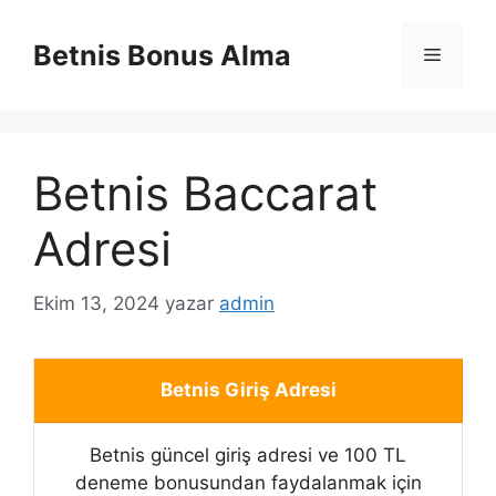
İçeriğe
atla
Betnis Bonus Alma
Menü
Betnis Baccarat
Adresi
Ekim 13, 2024
yazar
admin
Betnis Giriş Adresi
Betnis güncel giriş adresi ve 100 TL
deneme bonusundan faydalanmak için