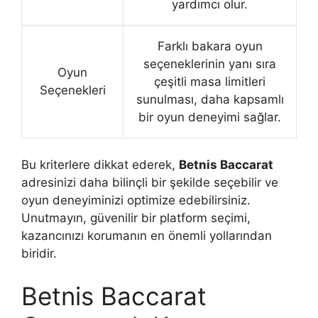
yardımcı olur.
Farklı bakara oyun
seçeneklerinin yanı sıra
Oyun
çeşitli masa limitleri
Seçenekleri
sunulması, daha kapsamlı
bir oyun deneyimi sağlar.
Bu kriterlere dikkat ederek,
Betnis Baccarat
adresinizi daha bilinçli bir şekilde seçebilir ve
oyun deneyiminizi optimize edebilirsiniz.
Unutmayın, güvenilir bir platform seçimi,
kazancınızı korumanın en önemli yollarından
biridir.
Betnis Baccarat