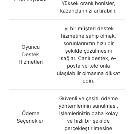
Yüksek oranlı bonisler,
kazançlarınızı artırabilir.
İyi bir müşteri destek
hizmetine sahip olmak,
sorunlarınızın hızlı bir
Oyuncu
şekilde çözülmesini
Destek
sağlar. Canlı destek, e-
Hizmetleri
posta ve telefonla
ulaşılabilir olmasına dikkat
edin.
Güvenli ve çeşitli ödeme
yöntemlerinin sunulması,
Ödeme
işlemlerinizin daha kolay
Seçenekleri
ve hızlı bir şekilde
gerçekleştirilmesine