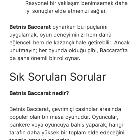
Rasyonel bir yaklaşım benimsemek daha
iyi sonuçlar elde etmenizi sağlar.
Betnis Baccarat
oynarken bu ipuçlarını
uygulamak, oyun deneyiminizi hem daha
eğlenceli hem de kazançlı hale getirebilir. Ancak
unutmayın; her oyunda olduğu gibi, Baccarat’ta
da şans önemli bir rol oynar.
Sık Sorulan Sorular
Betnis Baccarat nedir?
Betnis Baccarat, çevrimiçi casinolar arasında
popüler olan bir masa oyunudur. Oyuncular,
bankere veya oyuncuya bahis yaparak, hangi
tarafın daha yüksek bir toplam elde edeceğini